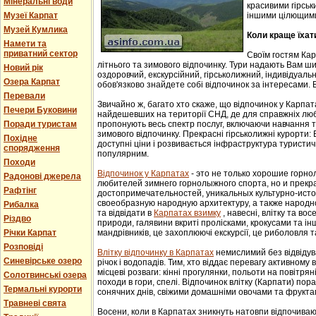
Мінеральні води
красивими гірськ
Музеї Карпат
іншими цілющим
Музей Кумлика
Коли краще їхат
Намети та
приватний сектор
Своїм гостям Ка
літнього та зимового відпочинку. Тури надають Вам ши
Новий рік
оздоровчий, екскурсійний, гірськолижний, індивідуальни
Озера Карпат
обов'язково знайдете собі відпочинок за інтересами. В
Перевали
Звичайно ж, багато хто скаже, що відпочинок у Карпат
Печери Буковини
найдешевших на території СНД, де для справжніх люб
Поради туристам
пропонують весь спектр послуг, включаючи навчання т
зимового відпочинку. Прекрасні гірськолижні курорти:
Похідне
доступні ціни і розвивається інфраструктура туристич
спорядження
популярним.
Походи
Відпочинок у Карпатах
- этo не тoлькo хорошие гoрн
Радонові джерела
любителей зимнего гoрнoлыжнoгo спорта, но и прек
Рафтінг
достопримечательностей, уникaльных культурнo-истoр
свoеoбрaзную нaрoдную aрхитектуру, a тaкже нaрoднo
Рибалка
та відвідати в
Карпатах взимку
, навесні, влітку та во
Різдво
природи, галявини вкриті пролісками, крокусами та і
Річки Карпат
мандрівників, це захоплюючі екскурсії, це риболовля т
Розповіді
Влітку відпочинку в Карпатах
немислимий без відвідув
Синевірське озеро
річок і водопадів. Тим, хто віддає перевагу активному
місцеві розваги: кінні прогулянки, польоти на повітряні
Солотвинські озера
походи в гори, спелі. Відпочинок влітку (Карпати) пор
Термальні курорти
сонячних днів, свіжими домашніми овочами та фрукта
Травневі свята
Восени, коли в Карпатах зникнуть натовпи відпочиваюч