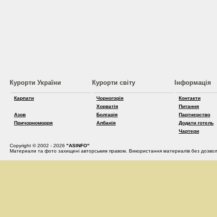
Курорти України
Курорти світу
Інформація
Карпати
Чорногорія
Контакти
Хорватія
Питання
Азов
Болгарія
Партнерство
Причорноморря
Албанія
Додати готель
Чартери
Copyright © 2002 - 2026
"ASINFO"
Материали та фото захищені авторським правом. Використання материалів без дозвол