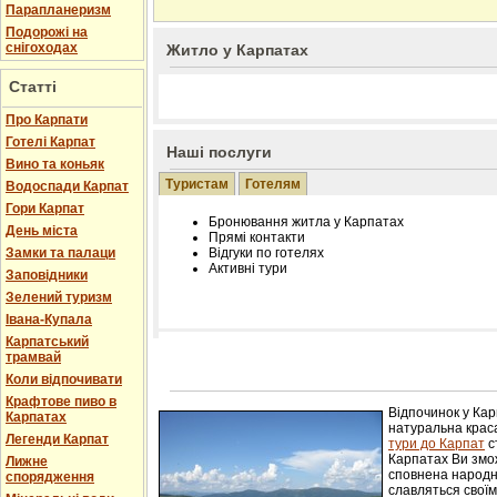
Парапланеризм
Подорожі на
снігоходах
Житло у Карпатах
Статті
Про Карпати
Готелі Карпат
Наші послуги
Вино та коньяк
Туристам
Готелям
Водоспади Карпат
Гори Карпат
Бронювання житла у Карпатах
День міста
Прямі контакти
Замки та палаци
Відгуки по готелях
Активні тури
Заповідники
Зелений туризм
Івана-Купала
Карпатський
трамвай
Розміщення інформації про готель на нашому
Редагування інформації і цін на вимогу
Коли відпочивати
Лічільник відвідувачів
Крафтове пиво в
Відпочинок у Ка
Карпатах
натуральна краса
Легенди Карпат
тури до Карпат
с
Карпатах Ви змож
Лижне
сповнена народн
спорядження
славляться свої