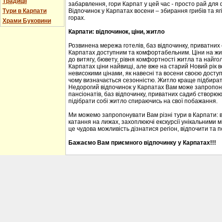
Традиції
забарвлення, гори Карпат у цей час - просто рай для
Тури в Карпати
Відпочинок у Карпатах восени – збирання грибів та ягі
горах.
Храми Буковини
Карпати: відпочинок, ціни, житло
Розвинена мережа готелів, баз відпочинку, приватних
Карпатах доступним та комфортабельним. Ціни на житл
до витягу, бювету, рівня комфортності житла та найгол
Карпатах ціни найвищі, але вже на старий Новий рік 
невисокими цінами, як навесні та восени своєю доступ
чому визначається сезонністю. Житло краще підбирати
Недорогий відпочинок у Карпатах Вам може запропону
пансіонатів, баз відпочинку, приватних садиб створю
підібрати собі житло спираючись на свої побажання.
Ми можемо запропонувати Вам різні тури в Карпати: 
катання на лижах, захоплюючі екскурсії унікальними м
це чудова можливість дізнатися регіон, відпочити та 
Бажаємо Вам приємного відпочинку у Карпатах!!!