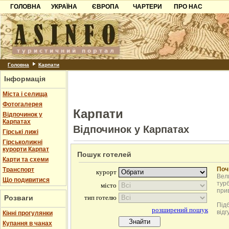
ГОЛОВНА
УКРАЇНА
ЄВРОПА
ЧАРТЕРИ
ПРО НАС
Карпати
Чорногорія
Контакти
Азов
Хорватія
Партнерам
Причорноморря
Болгарія
Додати готель
Шацьк
Албанія
Питання
Головна
Карпати
Інформація
Пошук готелів
Міста і селища
Фотогалерея
Карпати
Відпочинок у
Карпатах
Відпочинок у Карпатах
Гірські лижі
Гірськолижні
курорти Карпат
Пошук готелей
Карти та схеми
Поч
Транспорт
Вели
Що подивитися
турб
при
Розваги
Під
відг
Кінні прогулянки
Купання в чанах