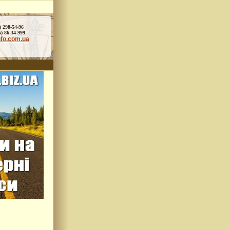
) 298-54-96
86-34-999
nfo.com.ua