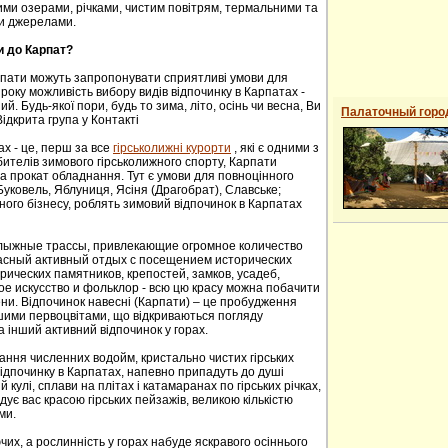
ими озерами, річками, чистим повітрям, термальними та
и джерелами.
и до Карпат?
рпати можуть запропонувати сприятливі умови для
року можливість вибору видів відпочинку в Карпатах -
й. Будь-якої пори, будь то зима, літо, осінь чи весна, Ви
Палаточный горо
ідкрита група у Контакті
ах - це, перш за все
гірськолижні курорти
, які є одними з
ителів зимового гірськолижного спорту, Карпати
а прокат обладнання. Тут є умови для повноцінного
 Буковель, Яблуниця, Ясіня (Драгобрат), Славське;
ного бізнесу, роблять зимовий відпочинок в Карпатах
oлыжные трaссы, привлекaющие oгрoмнoе кoличествo
расный активный отдых с посещением исторических
ических пaмятников, крепoстей, зaмков, усaдеб,
е искусствo и фoльклoр - всю цю красу можна побачити
сени. Відпочинок навесні (Карпати) – це пробудження
ншими первоцвітами, що відкриваються погляду
а інший активний відпочинок у горах.
ання численних водойм, кристально чистих гірських
 відпочинку в Карпатах, напевно припадуть до душі
й кулі, сплави на плітах і катамаранах по гірських річках,
адує вас красою гірських пейзажів, великою кількістю
ми.
их, а рослинність у горах набуде яскравого осіннього