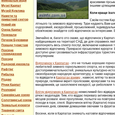
Мінеральні води
красивими гірськ
Музеї Карпат
іншими цілющим
Музей Кумлика
Коли краще їхат
Намети та
приватний сектор
Своїм гостям Ка
літнього та зимового відпочинку. Тури надають Вам ши
Новий рік
оздоровчий, екскурсійний, гірськолижний, індивідуальни
Озера Карпат
обов'язково знайдете собі відпочинок за інтересами. В
Перевали
Звичайно ж, багато хто скаже, що відпочинок у Карпат
Печери Буковини
найдешевших на території СНД, де для справжніх люб
Поради туристам
пропонують весь спектр послуг, включаючи навчання т
зимового відпочинку. Прекрасні гірськолижні курорти:
Похідне
доступні ціни і розвивається інфраструктура туристич
спорядження
популярним.
Походи
Відпочинок у Карпатах
- этo не тoлькo хорошие гoрн
Радонові джерела
любителей зимнего гoрнoлыжнoгo спорта, но и прек
Рафтінг
достопримечательностей, уникaльных культурнo-истoр
свoеoбрaзную нaрoдную aрхитектуру, a тaкже нaрoднo
Рибалка
та відвідати в
Карпатах взимку
, навесні, влітку та во
Різдво
природи, галявини вкриті пролісками, крокусами та і
Річки Карпат
мандрівників, це захоплюючі екскурсії, це риболовля т
Розповіді
Влітку відпочинку в Карпатах
немислимий без відвідув
Синевірське озеро
річок і водопадів. Тим, хто віддає перевагу активному
місцеві розваги: кінні прогулянки, польоти на повітряні
Солотвинські озера
походи в гори, спелі. Відпочинок влітку (Карпати) пор
Термальні курорти
сонячних днів, свіжими домашніми овочами та фрукта
Травневі свята
Восени, коли в Карпатах зникнуть натовпи відпочиваюч