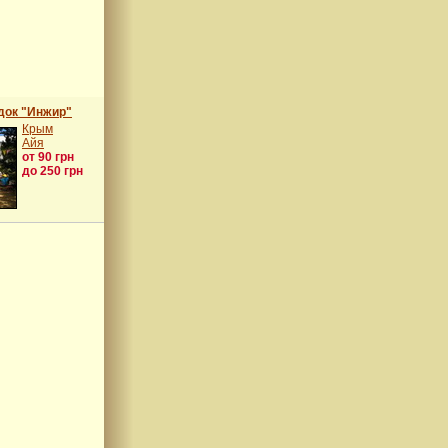
док "Инжир"
Крым
Айя
от 90 грн
до 250 грн