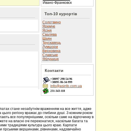
Ивано-Франковск
Топ-10 курортів
Солотвино
Яремче
Ясіня
Свалява
Шаян
Трускавець
Лумшори
Верховина
Славське
Яблуниця
Контакти
+38097
298-54-96
+38095
86-34-999
info@asinfo.com.ua
231-343-118
 сайті
рпатах стане незабутнім враженням на все життя, адже
 цього регіону вражає до глибини душі. З кожним роком
тають все популярнішими, оскільки саме на відпочинку в
ете на власні очі переконатися, наскільки багата та
ими традиціями культура цього краю. Карпати
ми гірськими вершинами, рівнинами, надзвичайно