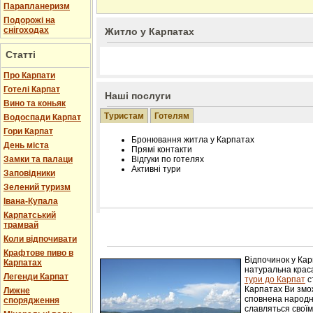
Парапланеризм
Подорожі на
снігоходах
Житло у Карпатах
Статті
Про Карпати
Готелі Карпат
Наші послуги
Вино та коньяк
Туристам
Готелям
Водоспади Карпат
Гори Карпат
Бронювання житла у Карпатах
День міста
Прямі контакти
Замки та палаци
Відгуки по готелях
Активні тури
Заповідники
Зелений туризм
Івана-Купала
Карпатський
трамвай
Розміщення інформації про готель на нашому
Редагування інформації і цін на вимогу
Коли відпочивати
Лічільник відвідувачів
Крафтове пиво в
Відпочинок у Ка
Карпатах
натуральна краса
Легенди Карпат
тури до Карпат
с
Карпатах Ви змож
Лижне
сповнена народн
спорядження
славляться свої