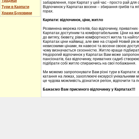
Традиції
забарвлення, гори Карпат у цей час - просто рай для
Тури в Карпати
Відпочинок у Карпатах восени – збирання грибів та ягі
горах.
Храми Буковини
Карпати: відпочинок, ціни, житло
Розвинена мережа готелів, баз відпочинку, приватних
Карпатах доступним та комфортабельним. Ціни на житл
до витягу, бювету, рівня комфортності житла та найгол
Карпатах ціни найвищі, але вже на старий Новий рік 
невисокими цінами, як навесні та восени своєю доступ
чому визначається сезонністю. Житло краще підбирати
Недорогий відпочинок у Карпатах Вам може запропону
пансіонатів, баз відпочинку, приватних садиб створю
підібрати собі житло спираючись на свої побажання.
Ми можемо запропонувати Вам різні тури в Карпати: 
катання на лижах, захоплюючі екскурсії унікальними м
це чудова можливість дізнатися регіон, відпочити та 
Бажаємо Вам приємного відпочинку у Карпатах!!!