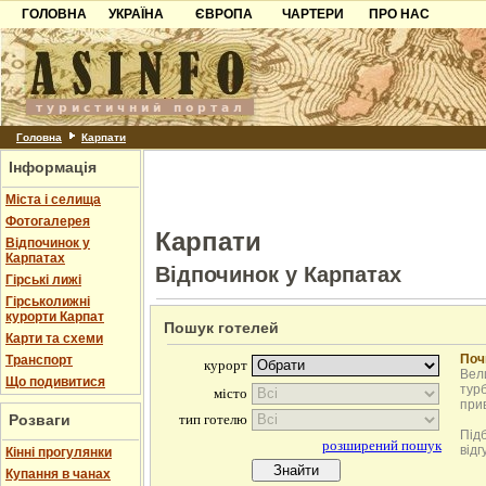
ГОЛОВНА
УКРАЇНА
ЄВРОПА
ЧАРТЕРИ
ПРО НАС
Карпати
Чорногорія
Контакти
Азов
Хорватія
Партнерам
Причорноморря
Болгарія
Додати готель
Шацьк
Албанія
Питання
Головна
Карпати
Інформація
Пошук готелів
Міста і селища
Фотогалерея
Карпати
Відпочинок у
Карпатах
Відпочинок у Карпатах
Гірські лижі
Гірськолижні
курорти Карпат
Пошук готелей
Карти та схеми
Поч
Транспорт
Вели
Що подивитися
турб
при
Розваги
Під
відг
Кінні прогулянки
Купання в чанах