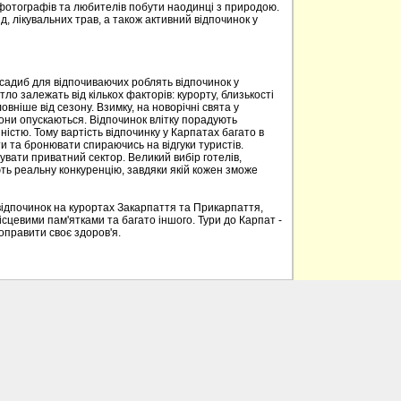
 фотографів та любителів побути наодинці з природою.
д, лікувальних трав, а також активний відпочинок у
 садиб для відпочиваючих роблять відпочинок у
о залежать від кількох факторів: курорту, близькості
овніше від сезону. Взимку, на новорічні свята у
вони опускаються. Відпочинок влітку порадують
ністю. Тому вартість відпочинку у Карпатах багато в
 та бронювати спираючись на відгуки туристів.
вати приватний сектор. Великий вибір готелів,
ють реальну конкуренцію, завдяки якій кожен зможе
відпочинок на курортах Закарпаття та Прикарпаття,
ісцевими пам'ятками та багато іншого. Тури до Карпат -
поправити своє здоров'я.