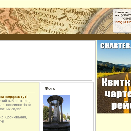
Контакти:
тел. (+38097
(+38095) 
info@asi
Фото
ни подорож тут!
кий вибір готелів,
аз, пансионатів та
ватних садиб.
бір, бронювання,
уки