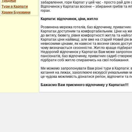
Традиції
забарвлення, гори Карпат у цей час - просто рай для
Тури в Карпати
Відпочинок у Карпатах восени – збирання грибів та ягі
горах.
Храми Буковини
Карпати: відпочинок, ціни, житло
Розвинена мережа готелів, баз відпочинку, приватних
Карпатах доступним та комфортабельним. Ціни на житл
до витягу, бювету, рівня комфортності житла та найгол
Карпатах ціни найвищі, але вже на старий Новий рік 
невисокими цінами, як навесні та восени своєю доступ
чому визначається сезонністю. Житло краще підбирати
Недорогий відпочинок у Карпатах Вам може запропону
пансіонатів, баз відпочинку, приватних садиб створю
підібрати собі житло спираючись на свої побажання.
Ми можемо запропонувати Вам різні тури в Карпати: 
катання на лижах, захоплюючі екскурсії унікальними м
це чудова можливість дізнатися регіон, відпочити та 
Бажаємо Вам приємного відпочинку у Карпатах!!!