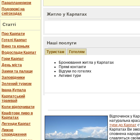
Парапланеризм
Подорожі на
снігоходах
Житло у Карпатах
Статті
Про Карпати
Готелі Карпат
Наші послуги
Вино та коньяк
Туристам
Готелям
Водоспади Карпат
Гори Карпат
Бронювання житла у Карпатах
День міста
Прямі контакти
Замки та палаци
Відгуки по готелях
Активні тури
Заповідники
Зелений туризм
Івана-Купала
Карпатський
трамвай
Розміщення інформації про готель на нашому
Редагування інформації і цін на вимогу
Коли відпочивати
Лічільник відвідувачів
Крафтове пиво в
Відпочинок у Ка
Карпатах
натуральна краса
Легенди Карпат
тури до Карпат
с
Карпатах Ви змож
Лижне
сповнена народн
спорядження
славляться свої