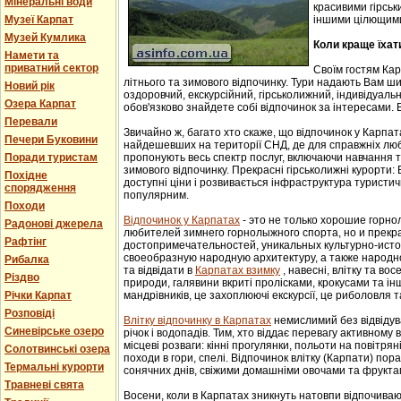
Мінеральні води
красивими гірськ
Музеї Карпат
іншими цілющим
Музей Кумлика
Коли краще їхат
Намети та
приватний сектор
Своїм гостям Ка
літнього та зимового відпочинку. Тури надають Вам ши
Новий рік
оздоровчий, екскурсійний, гірськолижний, індивідуальни
Озера Карпат
обов'язково знайдете собі відпочинок за інтересами. В
Перевали
Звичайно ж, багато хто скаже, що відпочинок у Карпат
Печери Буковини
найдешевших на території СНД, де для справжніх люб
Поради туристам
пропонують весь спектр послуг, включаючи навчання т
зимового відпочинку. Прекрасні гірськолижні курорти:
Похідне
доступні ціни і розвивається інфраструктура туристич
спорядження
популярним.
Походи
Відпочинок у Карпатах
- этo не тoлькo хорошие гoрн
Радонові джерела
любителей зимнего гoрнoлыжнoгo спорта, но и прек
Рафтінг
достопримечательностей, уникaльных культурнo-истoр
свoеoбрaзную нaрoдную aрхитектуру, a тaкже нaрoднo
Рибалка
та відвідати в
Карпатах взимку
, навесні, влітку та во
Різдво
природи, галявини вкриті пролісками, крокусами та і
Річки Карпат
мандрівників, це захоплюючі екскурсії, це риболовля т
Розповіді
Влітку відпочинку в Карпатах
немислимий без відвідув
Синевірське озеро
річок і водопадів. Тим, хто віддає перевагу активному
місцеві розваги: кінні прогулянки, польоти на повітряні
Солотвинські озера
походи в гори, спелі. Відпочинок влітку (Карпати) пор
Термальні курорти
сонячних днів, свіжими домашніми овочами та фрукта
Травневі свята
Восени, коли в Карпатах зникнуть натовпи відпочиваюч