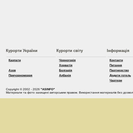
Курорти України
Курорти світу
Інформація
Карпати
Чорногорія
Контакти
Хорватія
Питання
Азов
Болгарія
Партнерство
Причорноморря
Албанія
Додати готель
Чартери
Copyright © 2002 - 2026
"ASINFO"
Материали та фото захищені авторським правом. Використання материалів без дозвол