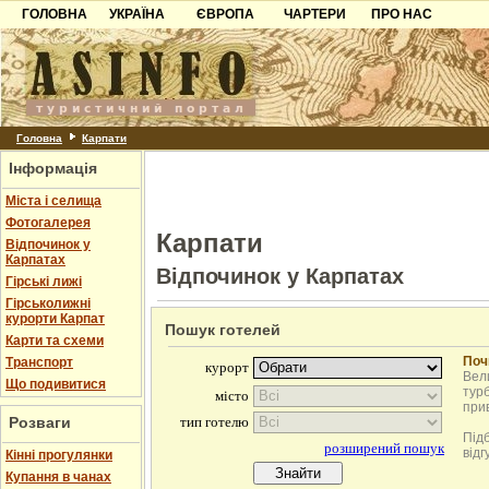
ГОЛОВНА
УКРАЇНА
ЄВРОПА
ЧАРТЕРИ
ПРО НАС
Карпати
Чорногорія
Контакти
Азов
Хорватія
Партнерам
Причорноморря
Болгарія
Додати готель
Шацьк
Албанія
Питання
Головна
Карпати
Інформація
Пошук готелів
Міста і селища
Фотогалерея
Карпати
Відпочинок у
Карпатах
Відпочинок у Карпатах
Гірські лижі
Гірськолижні
курорти Карпат
Пошук готелей
Карти та схеми
Поч
Транспорт
Вели
Що подивитися
турб
при
Розваги
Під
відг
Кінні прогулянки
Купання в чанах