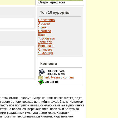
Озеро Герешаска
Топ-10 курортів
Солотвино
Яремче
Ясіня
Свалява
Шаян
Трускавець
Лумшори
Верховина
Славське
Яблуниця
Контакти
+38097
298-54-96
+38095
86-34-999
info@asinfo.com.ua
231-343-118
 сайті
рпатах стане незабутнім враженням на все життя, адже
 цього регіону вражає до глибини душі. З кожним роком
тають все популярнішими, оскільки саме на відпочинку в
ете на власні очі переконатися, наскільки багата та
ими традиціями культура цього краю. Карпати
ми гірськими вершинами, рівнинами, надзвичайно