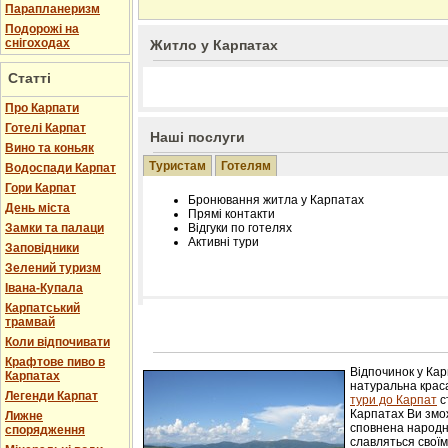
Парапланеризм
Подорожі на
снігоходах
Житло у Карпатах
Статті
Про Карпати
Готелі Карпат
Наші послуги
Вино та коньяк
Туристам
Готелям
Водоспади Карпат
Гори Карпат
Бронювання житла у Карпатах
День міста
Прямі контакти
Замки та палаци
Відгуки по готелях
Активні тури
Заповідники
Зелений туризм
Івана-Купала
Карпатський
трамвай
Розміщення інформації про готель на нашому
Редагування інформації і цін на вимогу
Коли відпочивати
Лічільник відвідувачів
Крафтове пиво в
Відпочинок у Ка
Карпатах
натуральна краса
Легенди Карпат
тури до Карпат
с
Карпатах Ви змож
Лижне
сповнена народн
спорядження
славляться свої