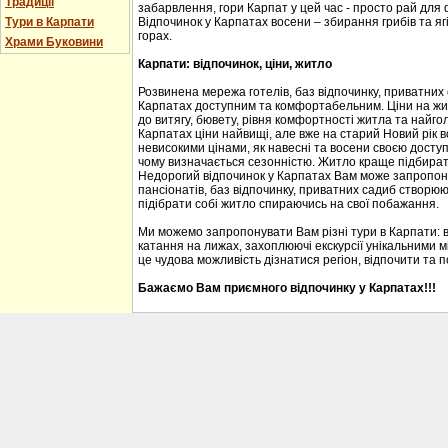
Традиції
забарвлення, гори Карпат у цей час - просто рай для
Тури в Карпати
Відпочинок у Карпатах восени – збирання грибів та ягі
горах.
Храми Буковини
Карпати: відпочинок, ціни, житло
Розвинена мережа готелів, баз відпочинку, приватних
Карпатах доступним та комфортабельним. Ціни на житл
до витягу, бювету, рівня комфортності житла та найгол
Карпатах ціни найвищі, але вже на старий Новий рік 
невисокими цінами, як навесні та восени своєю доступ
чому визначається сезонністю. Житло краще підбирати
Недорогий відпочинок у Карпатах Вам може запропону
пансіонатів, баз відпочинку, приватних садиб створю
підібрати собі житло спираючись на свої побажання.
Ми можемо запропонувати Вам різні тури в Карпати: 
катання на лижах, захоплюючі екскурсії унікальними м
це чудова можливість дізнатися регіон, відпочити та 
Бажаємо Вам приємного відпочинку у Карпатах!!!