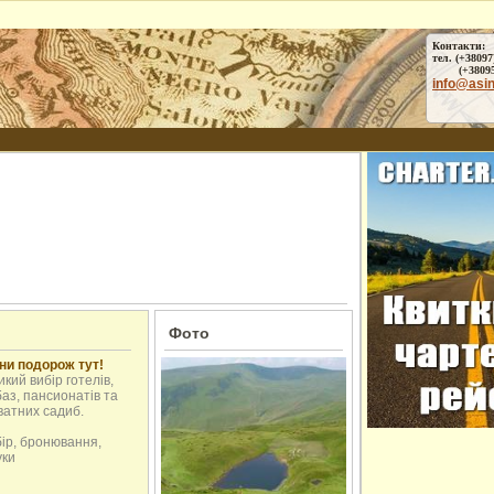
Контакти:
тел. (+38097
(+38095) 
info@asi
Фото
ни подорож тут!
кий вибір готелів,
аз, пансионатів та
ватних садиб.
бір, бронювання,
уки