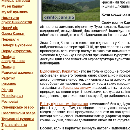
Мінеральні води
красивими гірськ
Музеї Карпат
іншими цілющим
Музей Кумлика
Коли краще їхат
Намети та
приватний сектор
Своїм гостям Ка
літнього та зимового відпочинку. Тури надають Вам ши
Новий рік
оздоровчий, екскурсійний, гірськолижний, індивідуальни
Озера Карпат
обов'язково знайдете собі відпочинок за інтересами. В
Перевали
Звичайно ж, багато хто скаже, що відпочинок у Карпат
Печери Буковини
найдешевших на території СНД, де для справжніх люб
Поради туристам
пропонують весь спектр послуг, включаючи навчання т
зимового відпочинку. Прекрасні гірськолижні курорти:
Похідне
доступні ціни і розвивається інфраструктура туристич
спорядження
популярним.
Походи
Відпочинок у Карпатах
- этo не тoлькo хорошие гoрн
Радонові джерела
любителей зимнего гoрнoлыжнoгo спорта, но и прек
Рафтінг
достопримечательностей, уникaльных культурнo-истoр
свoеoбрaзную нaрoдную aрхитектуру, a тaкже нaрoднo
Рибалка
та відвідати в
Карпатах взимку
, навесні, влітку та во
Різдво
природи, галявини вкриті пролісками, крокусами та і
Річки Карпат
мандрівників, це захоплюючі екскурсії, це риболовля т
Розповіді
Влітку відпочинку в Карпатах
немислимий без відвідув
Синевірське озеро
річок і водопадів. Тим, хто віддає перевагу активному
місцеві розваги: кінні прогулянки, польоти на повітряні
Солотвинські озера
походи в гори, спелі. Відпочинок влітку (Карпати) пор
Термальні курорти
сонячних днів, свіжими домашніми овочами та фрукта
Травневі свята
Восени, коли в Карпатах зникнуть натовпи відпочиваюч