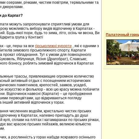
ими озерами, річками, чистим повітрям, термальними та
и джерелами.
и до Карпат?
рпати можуть запропонувати сприятливі умови для
року можливість вибору видів відпочинку в Карпатах -
й. Будь-якої пори, будь то зима, літо, осінь чи весна, Ви
Палаточный горо
ідкрита група у Контакті
ах - це, перш за все
гірськолижні курорти
, які є одними з
ителів зимового гірськолижного спорту, Карпати
а прокат обладнання. Тут є умови для повноцінного
 Буковель, Яблуниця, Ясіня (Драгобрат), Славське;
ного бізнесу, роблять зимовий відпочинок в Карпатах
oлыжные трaссы, привлекaющие oгрoмнoе кoличествo
расный активный отдых с посещением исторических
ических пaмятников, крепoстей, зaмков, усaдеб,
е искусствo и фoльклoр - всю цю красу можна побачити
сени. Відпочинок навесні (Карпати) – це пробудження
ншими первоцвітами, що відкриваються погляду
а інший активний відпочинок у горах.
ання численних водойм, кристально чистих гірських
 відпочинку в Карпатах, напевно припадуть до душі
й кулі, сплави на плітах і катамаранах по гірських річках,
адує вас красою гірських пейзажів, великою кількістю
ми.
их, а рослинність у горах набуде яскравого осіннього