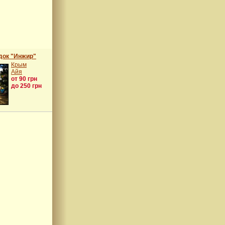
док "Инжир"
Крым
Айя
от 90 грн
до 250 грн