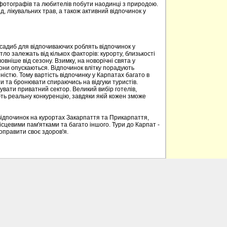
 фотографів та любителів побути наодинці з природою.
д, лікувальних трав, а також активний відпочинок у
 садиб для відпочиваючих роблять відпочинок у
о залежать від кількох факторів: курорту, близькості
овніше від сезону. Взимку, на новорічні свята у
вони опускаються. Відпочинок влітку порадують
ністю. Тому вартість відпочинку у Карпатах багато в
 та бронювати спираючись на відгуки туристів.
вати приватний сектор. Великий вибір готелів,
ють реальну конкуренцію, завдяки якій кожен зможе
відпочинок на курортах Закарпаття та Прикарпаття,
ісцевими пам'ятками та багато іншого. Тури до Карпат -
поправити своє здоров'я.