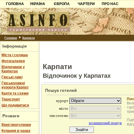
ГОЛОВНА
УКРАЇНА
ЄВРОПА
ЧАРТЕРИ
ПРО НАС
Карпати
Чорногорія
Контакти
Азов
Хорватія
Партнерам
Причорноморря
Болгарія
Додати готель
Шацьк
Албанія
Питання
Головна
Карпати
Інформація
Пошук готелів
Міста і селища
Фотогалерея
Карпати
Відпочинок у
Карпатах
Відпочинок у Карпатах
Гірські лижі
Гірськолижні
курорти Карпат
Пошук готелей
Карти та схеми
Поч
Транспорт
Вели
Що подивитися
турб
при
Розваги
Під
відг
Кінні прогулянки
Купання в чанах