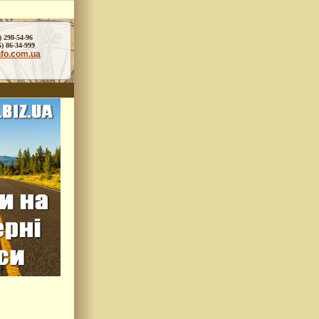
) 298-54-96
86-34-999
nfo.com.ua