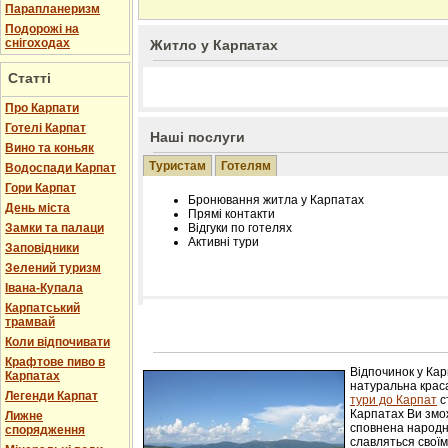
Парапланеризм
Подорожі на
снігоходах
Житло у Карпатах
Статті
Про Карпати
Готелі Карпат
Наші послуги
Вино та коньяк
Туристам
Готелям
Водоспади Карпат
Гори Карпат
Бронювання житла у Карпатах
День міста
Прямі контакти
Замки та палаци
Відгуки по готелях
Активні тури
Заповідники
Зелений туризм
Івана-Купала
Карпатський
трамвай
Розміщення інформації про готель на нашому
Редагування інформації і цін на вимогу
Коли відпочивати
Лічільник відвідувачів
Крафтове пиво в
Відпочинок у Ка
Карпатах
натуральна краса
Легенди Карпат
тури до Карпат
с
Карпатах Ви змож
Лижне
сповнена народн
спорядження
славляться свої