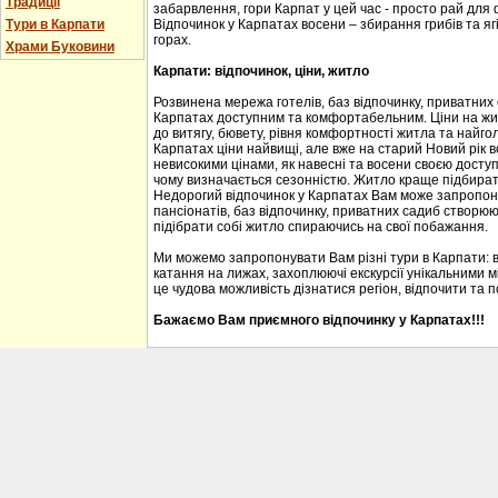
Традиції
забарвлення, гори Карпат у цей час - просто рай для
Тури в Карпати
Відпочинок у Карпатах восени – збирання грибів та ягі
горах.
Храми Буковини
Карпати: відпочинок, ціни, житло
Розвинена мережа готелів, баз відпочинку, приватних
Карпатах доступним та комфортабельним. Ціни на житл
до витягу, бювету, рівня комфортності житла та найгол
Карпатах ціни найвищі, але вже на старий Новий рік 
невисокими цінами, як навесні та восени своєю доступ
чому визначається сезонністю. Житло краще підбирати
Недорогий відпочинок у Карпатах Вам може запропону
пансіонатів, баз відпочинку, приватних садиб створю
підібрати собі житло спираючись на свої побажання.
Ми можемо запропонувати Вам різні тури в Карпати: 
катання на лижах, захоплюючі екскурсії унікальними м
це чудова можливість дізнатися регіон, відпочити та 
Бажаємо Вам приємного відпочинку у Карпатах!!!