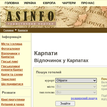
ГОЛОВНА
УКРАЇНА
ЄВРОПА
ЧАРТЕРИ
ПРО НАС
Карпати
Чорногорія
Контакти
Азов
Хорватія
Партнерам
Причорноморря
Болгарія
Додати готель
Шацьк
Албанія
Питання
Головна
Карпати
Інформація
Пошук готелів
Міста і селища
Фотогалерея
Карпати
Відпочинок у
Карпатах
Відпочинок у Карпатах
Гірські лижі
Гірськолижні
курорти Карпат
Пошук готелей
Карти та схеми
Поч
Транспорт
Вели
Що подивитися
турб
при
Розваги
Під
відг
Кінні прогулянки
Купання в чанах