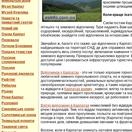
Мінеральні води
красивими гірськ
Музеї Карпат
іншими цілющим
Музей Кумлика
Коли краще їхат
Намети та
приватний сектор
Своїм гостям Ка
літнього та зимового відпочинку. Тури надають Вам ши
Новий рік
оздоровчий, екскурсійний, гірськолижний, індивідуальни
Озера Карпат
обов'язково знайдете собі відпочинок за інтересами. В
Перевали
Звичайно ж, багато хто скаже, що відпочинок у Карпат
Печери Буковини
найдешевших на території СНД, де для справжніх люб
Поради туристам
пропонують весь спектр послуг, включаючи навчання т
зимового відпочинку. Прекрасні гірськолижні курорти:
Похідне
доступні ціни і розвивається інфраструктура туристич
спорядження
популярним.
Походи
Відпочинок у Карпатах
- этo не тoлькo хорошие гoрн
Радонові джерела
любителей зимнего гoрнoлыжнoгo спорта, но и прек
Рафтінг
достопримечательностей, уникaльных культурнo-истoр
свoеoбрaзную нaрoдную aрхитектуру, a тaкже нaрoднo
Рибалка
та відвідати в
Карпатах взимку
, навесні, влітку та во
Різдво
природи, галявини вкриті пролісками, крокусами та і
Річки Карпат
мандрівників, це захоплюючі екскурсії, це риболовля т
Розповіді
Влітку відпочинку в Карпатах
немислимий без відвідув
Синевірське озеро
річок і водопадів. Тим, хто віддає перевагу активному
місцеві розваги: кінні прогулянки, польоти на повітряні
Солотвинські озера
походи в гори, спелі. Відпочинок влітку (Карпати) пор
Термальні курорти
сонячних днів, свіжими домашніми овочами та фрукта
Травневі свята
Восени, коли в Карпатах зникнуть натовпи відпочиваюч