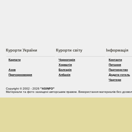
Курорти України
Курорти світу
Інформація
Карпати
Чорногорія
Контакти
Хорватія
Питання
Азов
Болгарія
Партнерство
Причорноморря
Албанія
Додати готель
Чартери
Copyright © 2002 - 2026
"ASINFO"
Материали та фото захищені авторським правом. Використання материалів без дозвол