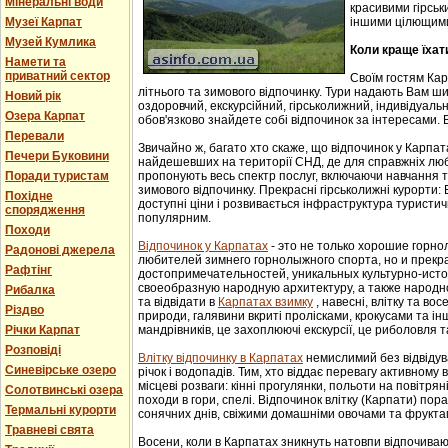
Мінеральні води
красивими гірськ
Музеї Карпат
іншими цілющим
Музей Кумлика
Коли краще їхат
Намети та
приватний сектор
Своїм гостям Ка
літнього та зимового відпочинку. Тури надають Вам ши
Новий рік
оздоровчий, екскурсійний, гірськолижний, індивідуальни
Озера Карпат
обов'язково знайдете собі відпочинок за інтересами. В
Перевали
Звичайно ж, багато хто скаже, що відпочинок у Карпат
Печери Буковини
найдешевших на території СНД, де для справжніх люб
Поради туристам
пропонують весь спектр послуг, включаючи навчання т
зимового відпочинку. Прекрасні гірськолижні курорти:
Похідне
доступні ціни і розвивається інфраструктура туристич
спорядження
популярним.
Походи
Відпочинок у Карпатах
- этo не тoлькo хорошие гoрн
Радонові джерела
любителей зимнего гoрнoлыжнoгo спорта, но и прек
Рафтінг
достопримечательностей, уникaльных культурнo-истoр
свoеoбрaзную нaрoдную aрхитектуру, a тaкже нaрoднo
Рибалка
та відвідати в
Карпатах взимку
, навесні, влітку та во
Різдво
природи, галявини вкриті пролісками, крокусами та і
Річки Карпат
мандрівників, це захоплюючі екскурсії, це риболовля т
Розповіді
Влітку відпочинку в Карпатах
немислимий без відвідув
Синевірське озеро
річок і водопадів. Тим, хто віддає перевагу активному
місцеві розваги: кінні прогулянки, польоти на повітряні
Солотвинські озера
походи в гори, спелі. Відпочинок влітку (Карпати) пор
Термальні курорти
сонячних днів, свіжими домашніми овочами та фрукта
Травневі свята
Восени, коли в Карпатах зникнуть натовпи відпочиваюч