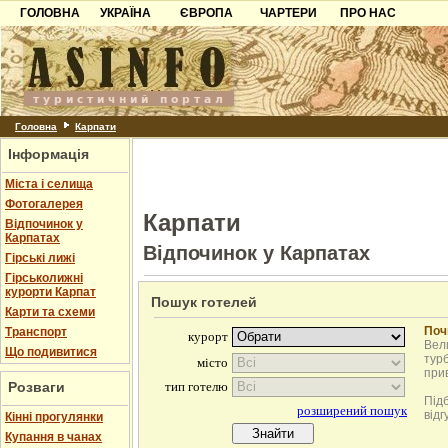
ГОЛОВНА
УКРАЇНА
ЄВРОПА
ЧАРТЕРИ
ПРО НАС
Карпати
Чорногорія
Контакти
Азов
Хорватія
Партнерам
Причорноморря
Болгарія
Додати готель
Шацьк
Албанія
Питання
Головна
Карпати
Інформація
Пошук готелів
Міста і селища
Фотогалерея
Карпати
Відпочинок у
Карпатах
Відпочинок у Карпатах
Гірські лижі
Гірськолижні
курорти Карпат
Пошук готелей
Карти та схеми
Поч
Транспорт
Вели
Що подивитися
турб
при
Розваги
Під
відг
Кінні прогулянки
Купання в чанах