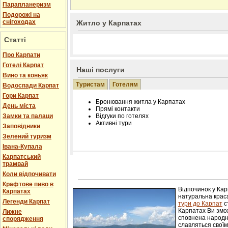
Парапланеризм
Подорожі на
снігоходах
Житло у Карпатах
Статті
Про Карпати
Готелі Карпат
Наші послуги
Вино та коньяк
Туристам
Готелям
Водоспади Карпат
Гори Карпат
Бронювання житла у Карпатах
День міста
Прямі контакти
Замки та палаци
Відгуки по готелях
Активні тури
Заповідники
Зелений туризм
Івана-Купала
Карпатський
трамвай
Розміщення інформації про готель на нашому
Редагування інформації і цін на вимогу
Коли відпочивати
Лічільник відвідувачів
Крафтове пиво в
Відпочинок у Ка
Карпатах
натуральна краса
Легенди Карпат
тури до Карпат
с
Карпатах Ви змож
Лижне
сповнена народн
спорядження
славляться свої