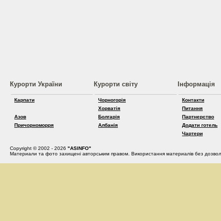
Курорти України
Курорти світу
Інформація
Карпати
Чорногорія
Контакти
Хорватія
Питання
Азов
Болгарія
Партнерство
Причорноморря
Албанія
Додати готель
Чартери
Copyright © 2002 - 2026
"ASINFO"
Материали та фото захищені авторським правом. Використання материалів без дозвол