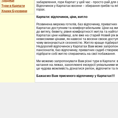
Традиції
забарвлення, гори Карпат у цей час - просто рай для
Тури в Карпати
Відпочинок у Карпатах восени – збирання грибів та ягі
горах.
Храми Буковини
Карпати: відпочинок, ціни, житло
Розвинена мережа готелів, баз відпочинку, приватних
Карпатах доступним та комфортабельним. Ціни на житл
до витягу, бювету, рівня комфортності житла та найгол
Карпатах ціни найвищі, але вже на старий Новий рік 
невисокими цінами, як навесні та восени своєю доступ
чому визначається сезонністю. Житло краще підбирати
Недорогий відпочинок у Карпатах Вам може запропону
пансіонатів, баз відпочинку, приватних садиб створю
підібрати собі житло спираючись на свої побажання.
Ми можемо запропонувати Вам різні тури в Карпати: 
катання на лижах, захоплюючі екскурсії унікальними м
це чудова можливість дізнатися регіон, відпочити та 
Бажаємо Вам приємного відпочинку у Карпатах!!!