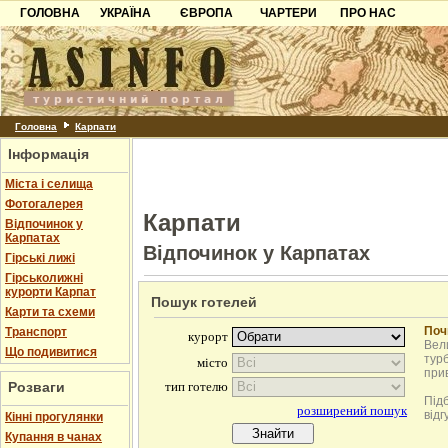
ГОЛОВНА
УКРАЇНА
ЄВРОПА
ЧАРТЕРИ
ПРО НАС
Карпати
Чорногорія
Контакти
Азов
Хорватія
Партнерам
Причорноморря
Болгарія
Додати готель
Шацьк
Албанія
Питання
Головна
Карпати
Інформація
Пошук готелів
Міста і селища
Фотогалерея
Карпати
Відпочинок у
Карпатах
Відпочинок у Карпатах
Гірські лижі
Гірськолижні
курорти Карпат
Пошук готелей
Карти та схеми
Поч
Транспорт
Вели
Що подивитися
турб
при
Розваги
Під
відг
Кінні прогулянки
Купання в чанах