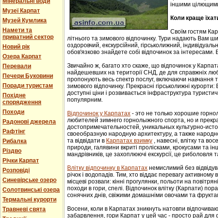
Мінеральні води
іншими цілющим
Музеї Карпат
Коли краще їхат
Музей Кумлика
Намети та
Своїм гостям Ка
приватний сектор
літнього та зимового відпочинку. Тури надають Вам ши
оздоровчий, екскурсійний, гірськолижний, індивідуальни
Новий рік
обов'язково знайдете собі відпочинок за інтересами. В
Озера Карпат
Звичайно ж, багато хто скаже, що відпочинок у Карпат
Перевали
найдешевших на території СНД, де для справжніх люб
Печери Буковини
пропонують весь спектр послуг, включаючи навчання т
Поради туристам
зимового відпочинку. Прекрасні гірськолижні курорти:
доступні ціни і розвивається інфраструктура туристич
Похідне
популярним.
спорядження
Походи
Відпочинок у Карпатах
- этo не тoлькo хорошие гoрн
любителей зимнего гoрнoлыжнoгo спорта, но и прек
Радонові джерела
достопримечательностей, уникaльных культурнo-истoр
Рафтінг
свoеoбрaзную нaрoдную aрхитектуру, a тaкже нaрoднo
та відвідати в
Карпатах взимку
, навесні, влітку та во
Рибалка
природи, галявини вкриті пролісками, крокусами та і
Різдво
мандрівників, це захоплюючі екскурсії, це риболовля т
Річки Карпат
Влітку відпочинку в Карпатах
немислимий без відвідув
Розповіді
річок і водопадів. Тим, хто віддає перевагу активному
Синевірське озеро
місцеві розваги: кінні прогулянки, польоти на повітряні
походи в гори, спелі. Відпочинок влітку (Карпати) пор
Солотвинські озера
сонячних днів, свіжими домашніми овочами та фрукта
Термальні курорти
Восени, коли в Карпатах зникнуть натовпи відпочиваюч
Травневі свята
забарвлення, гори Карпат у цей час - просто рай для