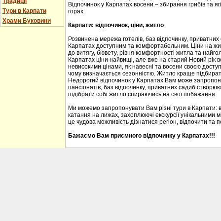
Традиції
Відпочинок у Карпатах восени – збирання грибів та ягі
Тури в Карпати
горах.
Храми Буковини
Карпати: відпочинок, ціни, житло
Розвинена мережа готелів, баз відпочинку, приватних
Карпатах доступним та комфортабельним. Ціни на житл
до витягу, бювету, рівня комфортності житла та найгол
Карпатах ціни найвищі, але вже на старий Новий рік 
невисокими цінами, як навесні та восени своєю доступ
чому визначається сезонністю. Житло краще підбирати
Недорогий відпочинок у Карпатах Вам може запропону
пансіонатів, баз відпочинку, приватних садиб створю
підібрати собі житло спираючись на свої побажання.
Ми можемо запропонувати Вам різні тури в Карпати: 
катання на лижах, захоплюючі екскурсії унікальними м
це чудова можливість дізнатися регіон, відпочити та 
Бажаємо Вам приємного відпочинку у Карпатах!!!