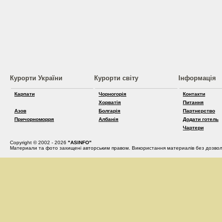
Курорти України
Курорти світу
Інформація
Карпати
Чорногорія
Контакти
Хорватія
Питання
Азов
Болгарія
Партнерство
Причорноморря
Албанія
Додати готель
Чартери
Copyright © 2002 - 2026
"ASINFO"
Материали та фото захищені авторським правом. Використання материалів без дозвол