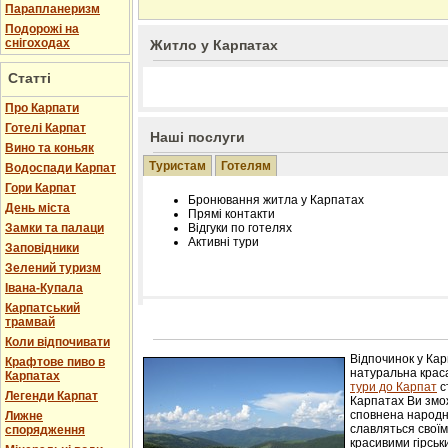
Парапланеризм
Подорожі на
снігоходах
Житло у Карпатах
Статті
Про Карпати
Готелі Карпат
Наші послуги
Вино та коньяк
Туристам
Готелям
Водоспади Карпат
Гори Карпат
Бронювання житла у Карпатах
День міста
Прямі контакти
Замки та палаци
Відгуки по готелях
Активні тури
Заповідники
Зелений туризм
Івана-Купала
Карпатський
трамвай
Розміщення інформації про готель на нашому
Редагування інформації і цін на вимогу
Коли відпочивати
Лічільник відвідувачів
Відпочинок у Ка
Крафтове пиво в
натуральна краса
Карпатах
тури до Карпат
с
Легенди Карпат
Карпатах Ви змож
сповнена народн
Лижне
славляться свої
спорядження
красивими гірськ