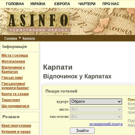
ГОЛОВНА
УКРАЇНА
ЄВРОПА
ЧАРТЕРИ
ПРО НАС
Карпати
Чорногорія
Контакти
Азов
Хорватія
Партнерам
Причорноморря
Болгарія
Додати готель
Шацьк
Албанія
Питання
Головна
Карпати
Інформація
Пошук готелів
Міста і селища
Фотогалерея
Карпати
Відпочинок у
Карпатах
Відпочинок у Карпатах
Гірські лижі
Гірськолижні
курорти Карпат
Пошук готелей
Карти та схеми
Поч
Транспорт
Вели
Що подивитися
турб
при
Розваги
Під
відг
Кінні прогулянки
Купання в чанах