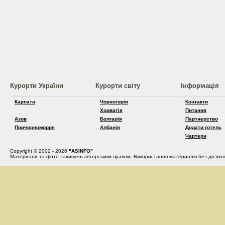
Курорти України
Курорти світу
Інформація
Карпати
Чорногорія
Контакти
Хорватія
Питання
Азов
Болгарія
Партнерство
Причорноморря
Албанія
Додати готель
Чартери
Copyright © 2002 - 2026
"ASINFO"
Материали та фото захищені авторським правом. Використання материалів без дозвол