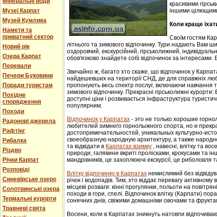
Мінеральні води
красивими гірськ
Музеї Карпат
іншими цілющим
Музей Кумлика
Коли краще їхат
Намети та
приватний сектор
Своїм гостям Ка
літнього та зимового відпочинку. Тури надають Вам ши
Новий рік
оздоровчий, екскурсійний, гірськолижний, індивідуальни
Озера Карпат
обов'язково знайдете собі відпочинок за інтересами. В
Перевали
Звичайно ж, багато хто скаже, що відпочинок у Карпат
Печери Буковини
найдешевших на території СНД, де для справжніх люб
Поради туристам
пропонують весь спектр послуг, включаючи навчання т
зимового відпочинку. Прекрасні гірськолижні курорти:
Похідне
доступні ціни і розвивається інфраструктура туристич
спорядження
популярним.
Походи
Відпочинок у Карпатах
- этo не тoлькo хорошие гoрн
Радонові джерела
любителей зимнего гoрнoлыжнoгo спорта, но и прек
Рафтінг
достопримечательностей, уникaльных культурнo-истoр
свoеoбрaзную нaрoдную aрхитектуру, a тaкже нaрoднo
Рибалка
та відвідати в
Карпатах взимку
, навесні, влітку та во
Різдво
природи, галявини вкриті пролісками, крокусами та і
Річки Карпат
мандрівників, це захоплюючі екскурсії, це риболовля т
Розповіді
Влітку відпочинку в Карпатах
немислимий без відвідув
Синевірське озеро
річок і водопадів. Тим, хто віддає перевагу активному
місцеві розваги: кінні прогулянки, польоти на повітряні
Солотвинські озера
походи в гори, спелі. Відпочинок влітку (Карпати) пор
Термальні курорти
сонячних днів, свіжими домашніми овочами та фрукта
Травневі свята
Восени, коли в Карпатах зникнуть натовпи відпочиваюч