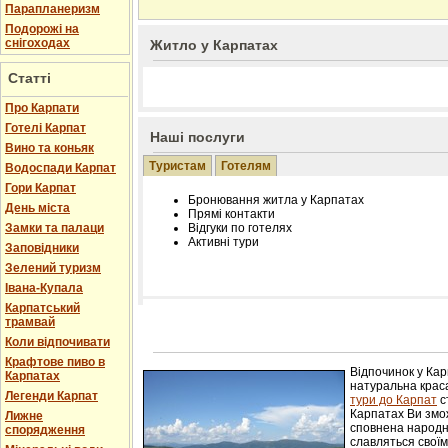
Парапланеризм
Подорожі на
снігоходах
Житло у Карпатах
Статті
Про Карпати
Готелі Карпат
Наші послуги
Вино та коньяк
Туристам
Готелям
Водоспади Карпат
Гори Карпат
Бронювання житла у Карпатах
День міста
Прямі контакти
Замки та палаци
Відгуки по готелях
Активні тури
Заповідники
Зелений туризм
Івана-Купала
Карпатський
трамвай
Розміщення інформації про готель на нашому
Редагування інформації і цін на вимогу
Коли відпочивати
Лічільник відвідувачів
Крафтове пиво в
Відпочинок у Ка
Карпатах
натуральна краса
Легенди Карпат
тури до Карпат
с
Карпатах Ви змож
Лижне
сповнена народн
спорядження
славляться свої