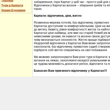
Традиції
забарвлення, гори Карпат у цей час - просто рай для
Тури в Карпати
Відпочинок у Карпатах восени – збирання грибів та ягі
горах.
Храми Буковини
Карпати: відпочинок, ціни, житло
Розвинена мережа готелів, баз відпочинку, приватних
Карпатах доступним та комфортабельним. Ціни на житл
до витягу, бювету, рівня комфортності житла та найгол
Карпатах ціни найвищі, але вже на старий Новий рік 
невисокими цінами, як навесні та восени своєю доступ
чому визначається сезонністю. Житло краще підбирати
Недорогий відпочинок у Карпатах Вам може запропону
пансіонатів, баз відпочинку, приватних садиб створю
підібрати собі житло спираючись на свої побажання.
Ми можемо запропонувати Вам різні тури в Карпати: 
катання на лижах, захоплюючі екскурсії унікальними м
це чудова можливість дізнатися регіон, відпочити та 
Бажаємо Вам приємного відпочинку у Карпатах!!!