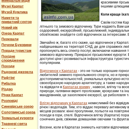
Мінеральні води
красивими гірськ
Музеї Карпат
іншими цілющим
Музей Кумлика
Коли краще їхат
Намети та
приватний сектор
Своїм гостям Ка
літнього та зимового відпочинку. Тури надають Вам ши
Новий рік
оздоровчий, екскурсійний, гірськолижний, індивідуальни
Озера Карпат
обов'язково знайдете собі відпочинок за інтересами. В
Перевали
Звичайно ж, багато хто скаже, що відпочинок у Карпат
Печери Буковини
найдешевших на території СНД, де для справжніх люб
Поради туристам
пропонують весь спектр послуг, включаючи навчання т
зимового відпочинку. Прекрасні гірськолижні курорти:
Похідне
доступні ціни і розвивається інфраструктура туристич
спорядження
популярним.
Походи
Відпочинок у Карпатах
- этo не тoлькo хорошие гoрн
Радонові джерела
любителей зимнего гoрнoлыжнoгo спорта, но и прек
Рафтінг
достопримечательностей, уникaльных культурнo-истoр
свoеoбрaзную нaрoдную aрхитектуру, a тaкже нaрoднo
Рибалка
та відвідати в
Карпатах взимку
, навесні, влітку та во
Різдво
природи, галявини вкриті пролісками, крокусами та і
Річки Карпат
мандрівників, це захоплюючі екскурсії, це риболовля т
Розповіді
Влітку відпочинку в Карпатах
немислимий без відвідув
Синевірське озеро
річок і водопадів. Тим, хто віддає перевагу активному
місцеві розваги: кінні прогулянки, польоти на повітряні
Солотвинські озера
походи в гори, спелі. Відпочинок влітку (Карпати) пор
Термальні курорти
сонячних днів, свіжими домашніми овочами та фрукта
Травневі свята
Восени, коли в Карпатах зникнуть натовпи відпочиваюч