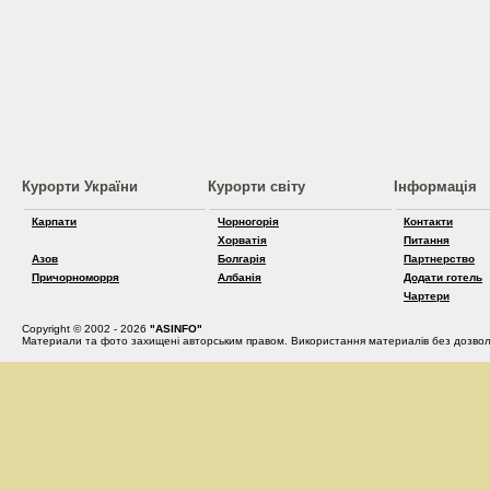
Курорти України
Курорти світу
Інформація
Карпати
Чорногорія
Контакти
Хорватія
Питання
Азов
Болгарія
Партнерство
Причорноморря
Албанія
Додати готель
Чартери
Copyright © 2002 - 2026
"ASINFO"
Материали та фото захищені авторським правом. Використання материалів без дозвол