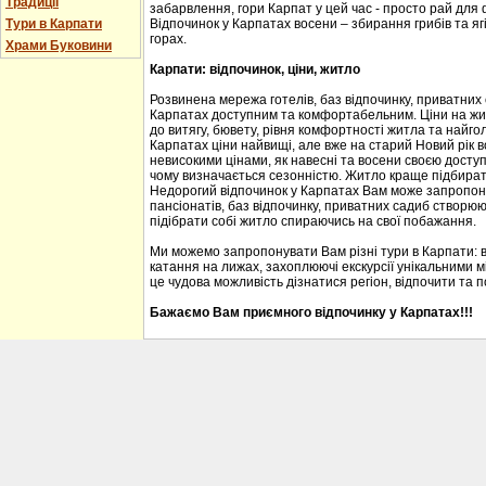
Традиції
забарвлення, гори Карпат у цей час - просто рай для
Тури в Карпати
Відпочинок у Карпатах восени – збирання грибів та ягі
горах.
Храми Буковини
Карпати: відпочинок, ціни, житло
Розвинена мережа готелів, баз відпочинку, приватних
Карпатах доступним та комфортабельним. Ціни на житл
до витягу, бювету, рівня комфортності житла та найгол
Карпатах ціни найвищі, але вже на старий Новий рік 
невисокими цінами, як навесні та восени своєю доступ
чому визначається сезонністю. Житло краще підбирати
Недорогий відпочинок у Карпатах Вам може запропону
пансіонатів, баз відпочинку, приватних садиб створю
підібрати собі житло спираючись на свої побажання.
Ми можемо запропонувати Вам різні тури в Карпати: 
катання на лижах, захоплюючі екскурсії унікальними м
це чудова можливість дізнатися регіон, відпочити та 
Бажаємо Вам приємного відпочинку у Карпатах!!!