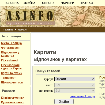
ГОЛОВНА
УКРАЇНА
ЄВРОПА
ЧАРТЕРИ
ПРО НАС
Карпати
Чорногорія
Контакти
Азов
Хорватія
Партнерам
Причорноморря
Болгарія
Додати готель
Шацьк
Албанія
Питання
Головна
Карпати
Інформація
Пошук готелів
Міста і селища
Фотогалерея
Карпати
Відпочинок у
Карпатах
Відпочинок у Карпатах
Гірські лижі
Гірськолижні
курорти Карпат
Пошук готелей
Карти та схеми
Поч
Транспорт
Вели
Що подивитися
турб
при
Розваги
Під
відг
Кінні прогулянки
Купання в чанах