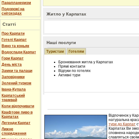
Парапланеризм
Подорожі на
снігоходах
Житло у Карпатах
Статті
Про Карпати
Готелі Карпат
Наші послуги
Вино та коньяк
Туристам
Готелям
Водоспади Карпат
Гори Карпат
Бронювання житла у Карпатах
День міста
Прямі контакти
Замки та палаци
Відгуки по готелях
Активні тури
Заповідники
Зелений туризм
Івана-Купала
Карпатський
трамвай
Розміщення інформації про готель на нашому
Редагування інформації і цін на вимогу
Коли відпочивати
Лічільник відвідувачів
Крафтове пиво в
Відпочинок у Ка
Карпатах
натуральна краса
Легенди Карпат
тури до Карпат
с
Карпатах Ви змож
Лижне
сповнена народн
спорядження
славляться свої