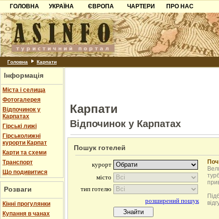
ГОЛОВНА
УКРАЇНА
ЄВРОПА
ЧАРТЕРИ
ПРО НАС
Карпати
Чорногорія
Контакти
Азов
Хорватія
Партнерам
Причорноморря
Болгарія
Додати готель
Шацьк
Албанія
Питання
Головна
Карпати
Інформація
Пошук готелів
Міста і селища
Фотогалерея
Карпати
Відпочинок у
Карпатах
Відпочинок у Карпатах
Гірські лижі
Гірськолижні
курорти Карпат
Пошук готелей
Карти та схеми
Поч
Транспорт
Вели
Що подивитися
турб
при
Розваги
Під
відг
Кінні прогулянки
Купання в чанах