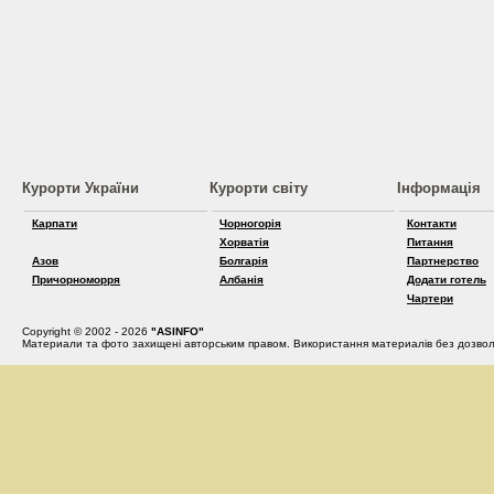
Курорти України
Курорти світу
Інформація
Карпати
Чорногорія
Контакти
Хорватія
Питання
Азов
Болгарія
Партнерство
Причорноморря
Албанія
Додати готель
Чартери
Copyright © 2002 - 2026
"ASINFO"
Материали та фото захищені авторським правом. Використання материалів без дозвол