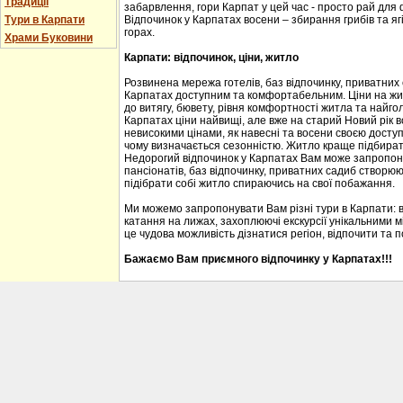
Традиції
забарвлення, гори Карпат у цей час - просто рай для
Тури в Карпати
Відпочинок у Карпатах восени – збирання грибів та ягі
горах.
Храми Буковини
Карпати: відпочинок, ціни, житло
Розвинена мережа готелів, баз відпочинку, приватних
Карпатах доступним та комфортабельним. Ціни на житл
до витягу, бювету, рівня комфортності житла та найгол
Карпатах ціни найвищі, але вже на старий Новий рік 
невисокими цінами, як навесні та восени своєю доступ
чому визначається сезонністю. Житло краще підбирати
Недорогий відпочинок у Карпатах Вам може запропону
пансіонатів, баз відпочинку, приватних садиб створю
підібрати собі житло спираючись на свої побажання.
Ми можемо запропонувати Вам різні тури в Карпати: 
катання на лижах, захоплюючі екскурсії унікальними м
це чудова можливість дізнатися регіон, відпочити та 
Бажаємо Вам приємного відпочинку у Карпатах!!!