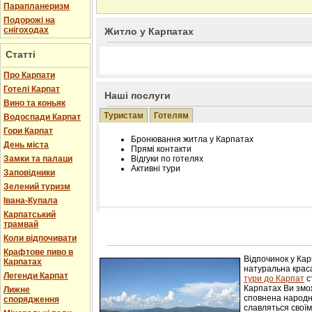
Парапланеризм
Подорожі на
снігоходах
Житло у Карпатах
Статті
Про Карпати
Готелі Карпат
Наші послуги
Вино та коньяк
Туристам
Готелям
Водоспади Карпат
Гори Карпат
Бронювання житла у Карпатах
День міста
Прямі контакти
Замки та палаци
Відгуки по готелях
Активні тури
Заповідники
Зелений туризм
Івана-Купала
Карпатський
трамвай
Розміщення інформації про готель на нашому
Редагування інформації і цін на вимогу
Коли відпочивати
Лічільник відвідувачів
Крафтове пиво в
Відпочинок у Ка
Карпатах
натуральна краса
Легенди Карпат
тури до Карпат
с
Карпатах Ви змож
Лижне
сповнена народн
спорядження
славляться свої