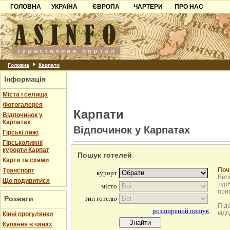
ГОЛОВНА
УКРАЇНА
ЄВРОПА
ЧАРТЕРИ
ПРО НАС
Карпати
Чорногорія
Контакти
Азов
Хорватія
Партнерам
Причорноморря
Болгарія
Додати готель
Шацьк
Албанія
Питання
Головна
Карпати
Інформація
Пошук готелів
Міста і селища
Фотогалерея
Карпати
Відпочинок у
Карпатах
Відпочинок у Карпатах
Гірські лижі
Гірськолижні
курорти Карпат
Пошук готелей
Карти та схеми
Поч
Транспорт
Вели
Що подивитися
турб
при
Розваги
Під
відг
Кінні прогулянки
Купання в чанах