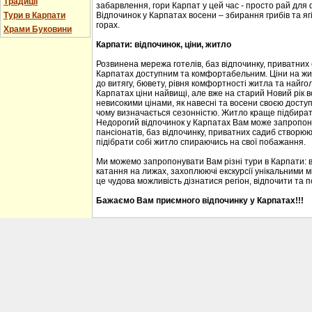
Традиції
забарвлення, гори Карпат у цей час - просто рай для
Тури в Карпати
Відпочинок у Карпатах восени – збирання грибів та ягі
горах.
Храми Буковини
Карпати: відпочинок, ціни, житло
Розвинена мережа готелів, баз відпочинку, приватних
Карпатах доступним та комфортабельним. Ціни на житл
до витягу, бювету, рівня комфортності житла та найгол
Карпатах ціни найвищі, але вже на старий Новий рік 
невисокими цінами, як навесні та восени своєю доступ
чому визначається сезонністю. Житло краще підбирати
Недорогий відпочинок у Карпатах Вам може запропону
пансіонатів, баз відпочинку, приватних садиб створю
підібрати собі житло спираючись на свої побажання.
Ми можемо запропонувати Вам різні тури в Карпати: 
катання на лижах, захоплюючі екскурсії унікальними м
це чудова можливість дізнатися регіон, відпочити та 
Бажаємо Вам приємного відпочинку у Карпатах!!!