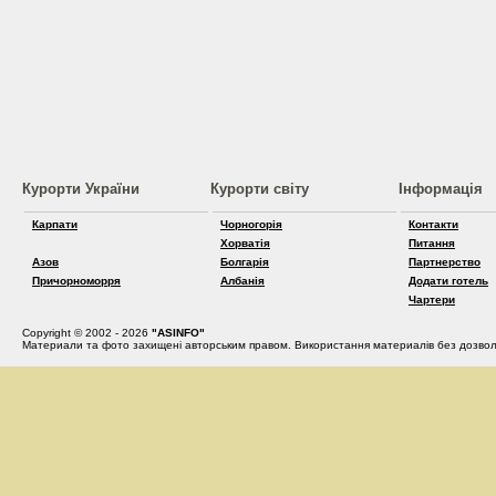
Курорти України
Курорти світу
Інформація
Карпати
Чорногорія
Контакти
Хорватія
Питання
Азов
Болгарія
Партнерство
Причорноморря
Албанія
Додати готель
Чартери
Copyright © 2002 - 2026
"ASINFO"
Материали та фото захищені авторським правом. Використання материалів без дозвол