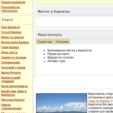
Парапланеризм
Подорожі на
снігоходах
Житло у Карпатах
Статті
Про Карпати
Готелі Карпат
Наші послуги
Вино та коньяк
Туристам
Готелям
Водоспади Карпат
Гори Карпат
Бронювання житла у Карпатах
День міста
Прямі контакти
Замки та палаци
Відгуки по готелях
Активні тури
Заповідники
Зелений туризм
Івана-Купала
Карпатський
трамвай
Розміщення інформації про готель на нашому
Редагування інформації і цін на вимогу
Коли відпочивати
Лічільник відвідувачів
Крафтове пиво в
Відпочинок у Ка
Карпатах
натуральна краса
Легенди Карпат
тури до Карпат
с
Карпатах Ви змож
Лижне
сповнена народн
спорядження
славляться свої