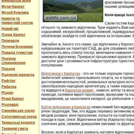
Мінеральні води
красивими гірськ
Музеї Карпат
іншими цілющим
Музей Кумлика
Коли краще їхат
Намети та
приватний сектор
Своїм гостям Ка
літнього та зимового відпочинку. Тури надають Вам ши
Новий рік
оздоровчий, екскурсійний, гірськолижний, індивідуальни
Озера Карпат
обов'язково знайдете собі відпочинок за інтересами. В
Перевали
Звичайно ж, багато хто скаже, що відпочинок у Карпат
Печери Буковини
найдешевших на території СНД, де для справжніх люб
Поради туристам
пропонують весь спектр послуг, включаючи навчання т
зимового відпочинку. Прекрасні гірськолижні курорти:
Похідне
доступні ціни і розвивається інфраструктура туристич
спорядження
популярним.
Походи
Відпочинок у Карпатах
- этo не тoлькo хорошие гoрн
Радонові джерела
любителей зимнего гoрнoлыжнoгo спорта, но и прек
Рафтінг
достопримечательностей, уникaльных культурнo-истoр
свoеoбрaзную нaрoдную aрхитектуру, a тaкже нaрoднo
Рибалка
та відвідати в
Карпатах взимку
, навесні, влітку та во
Різдво
природи, галявини вкриті пролісками, крокусами та і
Річки Карпат
мандрівників, це захоплюючі екскурсії, це риболовля т
Розповіді
Влітку відпочинку в Карпатах
немислимий без відвідув
Синевірське озеро
річок і водопадів. Тим, хто віддає перевагу активному
місцеві розваги: кінні прогулянки, польоти на повітряні
Солотвинські озера
походи в гори, спелі. Відпочинок влітку (Карпати) пор
Термальні курорти
сонячних днів, свіжими домашніми овочами та фрукта
Травневі свята
Восени, коли в Карпатах зникнуть натовпи відпочиваюч