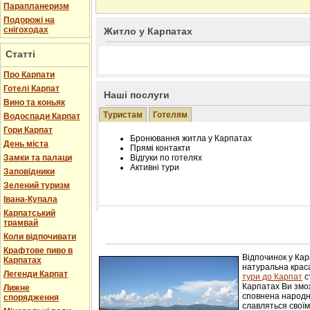
Парапланеризм
Подорожі на
снігоходах
Житло у Карпатах
Статті
Про Карпати
Готелі Карпат
Наші послуги
Вино та коньяк
Туристам
Готелям
Водоспади Карпат
Гори Карпат
Бронювання житла у Карпатах
День міста
Прямі контакти
Замки та палаци
Відгуки по готелях
Активні тури
Заповідники
Зелений туризм
Івана-Купала
Карпатський
трамвай
Розміщення інформації про готель на нашому
Редагування інформації і цін на вимогу
Коли відпочивати
Лічільник відвідувачів
Крафтове пиво в
Відпочинок у Ка
Карпатах
натуральна краса
Легенди Карпат
тури до Карпат
с
Карпатах Ви змож
Лижне
сповнена народн
спорядження
славляться свої