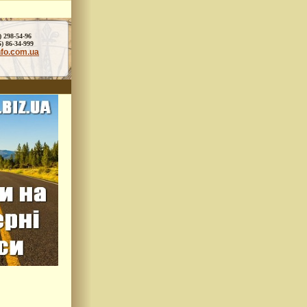
) 298-54-96
86-34-999
nfo.com.ua