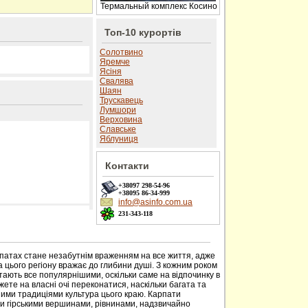
Термальный комплекс Косино
Топ-10 курортів
Солотвино
Яремче
Ясіня
Свалява
Шаян
Трускавець
Лумшори
Верховина
Славське
Яблуниця
Контакти
+38097
298-54-96
+38095
86-34-999
info@asinfo.com.ua
231-343-118
 сайті
рпатах стане незабутнім враженням на все життя, адже
 цього регіону вражає до глибини душі. З кожним роком
тають все популярнішими, оскільки саме на відпочинку в
ете на власні очі переконатися, наскільки багата та
ими традиціями культура цього краю. Карпати
ми гірськими вершинами, рівнинами, надзвичайно