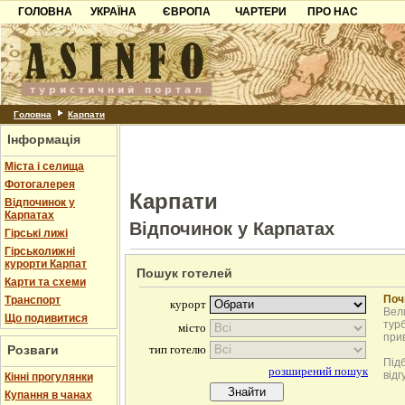
ГОЛОВНА
УКРАЇНА
ЄВРОПА
ЧАРТЕРИ
ПРО НАС
Карпати
Чорногорія
Контакти
Азов
Хорватія
Партнерам
Причорноморря
Болгарія
Додати готель
Шацьк
Албанія
Питання
Головна
Карпати
Інформація
Пошук готелів
Міста і селища
Фотогалерея
Карпати
Відпочинок у
Карпатах
Відпочинок у Карпатах
Гірські лижі
Гірськолижні
курорти Карпат
Пошук готелей
Карти та схеми
Поч
Транспорт
Вели
Що подивитися
турб
при
Розваги
Під
відг
Кінні прогулянки
Купання в чанах