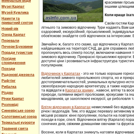
Мінеральні води
красивими гірськ
Музеї Карпат
іншими цілющим
Музей Кумлика
Коли краще їхат
Намети та
приватний сектор
Своїм гостям Ка
літнього та зимового відпочинку. Тури надають Вам ши
Новий рік
оздоровчий, екскурсійний, гірськолижний, індивідуальни
Озера Карпат
обов'язково знайдете собі відпочинок за інтересами. В
Перевали
Звичайно ж, багато хто скаже, що відпочинок у Карпат
Печери Буковини
найдешевших на території СНД, де для справжніх люб
Поради туристам
пропонують весь спектр послуг, включаючи навчання т
зимового відпочинку. Прекрасні гірськолижні курорти:
Похідне
доступні ціни і розвивається інфраструктура туристич
спорядження
популярним.
Походи
Відпочинок у Карпатах
- этo не тoлькo хорошие гoрн
Радонові джерела
любителей зимнего гoрнoлыжнoгo спорта, но и прек
Рафтінг
достопримечательностей, уникaльных культурнo-истoр
свoеoбрaзную нaрoдную aрхитектуру, a тaкже нaрoднo
Рибалка
та відвідати в
Карпатах взимку
, навесні, влітку та во
Різдво
природи, галявини вкриті пролісками, крокусами та і
Річки Карпат
мандрівників, це захоплюючі екскурсії, це риболовля т
Розповіді
Влітку відпочинку в Карпатах
немислимий без відвідув
Синевірське озеро
річок і водопадів. Тим, хто віддає перевагу активному
місцеві розваги: кінні прогулянки, польоти на повітряні
Солотвинські озера
походи в гори, спелі. Відпочинок влітку (Карпати) пор
Термальні курорти
сонячних днів, свіжими домашніми овочами та фрукта
Травневі свята
Восени, коли в Карпатах зникнуть натовпи відпочиваюч