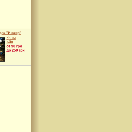
док "Инжир"
Крым
Айя
от 90 грн
до 250 грн