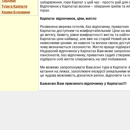
Традиції
забарвлення, гори Карпат у цей час - просто рай для
Тури в Карпати
Відпочинок у Карпатах восени – збирання грибів та ягі
горах.
Храми Буковини
Карпати: відпочинок, ціни, житло
Розвинена мережа готелів, баз відпочинку, приватних
Карпатах доступним та комфортабельним. Ціни на житл
до витягу, бювету, рівня комфортності житла та найгол
Карпатах ціни найвищі, але вже на старий Новий рік 
невисокими цінами, як навесні та восени своєю доступ
чому визначається сезонністю. Житло краще підбирати
Недорогий відпочинок у Карпатах Вам може запропону
пансіонатів, баз відпочинку, приватних садиб створю
підібрати собі житло спираючись на свої побажання.
Ми можемо запропонувати Вам різні тури в Карпати: 
катання на лижах, захоплюючі екскурсії унікальними м
це чудова можливість дізнатися регіон, відпочити та 
Бажаємо Вам приємного відпочинку у Карпатах!!!