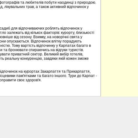
 фотографів та любителів побути наодинці з природою.
д, лікувальних трав, а також активний відпочинок у
 садиб для відпочиваючих роблять відпочинок у
о залежать від кількох факторів: курорту, близькості
овніше від сезону. Взимку, на новорічні свята у
вони опускаються. Відпочинок влітку порадують
ністю. Тому вартість відпочинку у Карпатах багато в
 та бронювати спираючись на відгуки туристів.
вати приватний сектор. Великий вибір готелів,
ють реальну конкуренцію, завдяки якій кожен зможе
відпочинок на курортах Закарпаття та Прикарпаття,
ісцевими пам'ятками та багато іншого. Тури до Карпат -
поправити своє здоров'я.