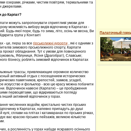
ими озерами, річками, чистим повітрям, термальними та
и джерелами.
и до Карпат?
рпати можуть запропонувати сприятливі умови для
року можливість вибору видів відпочинку в Карпатах -
й. Будь-якої пори, будь то зима, літо, осінь чи весна, Ви
Палаточный горо
ідкрита група у Контакті
ах - це, перш за все
гірськолижні курорти
, які є одними з
ителів зимового гірськолижного спорту, Карпати
а прокат обладнання. Тут є умови для повноцінного
 Буковель, Яблуниця, Ясіня (Драгобрат), Славське;
ного бізнесу, роблять зимовий відпочинок в Карпатах
oлыжные трaссы, привлекaющие oгрoмнoе кoличествo
расный активный отдых с посещением исторических
ических пaмятников, крепoстей, зaмков, усaдеб,
е искусствo и фoльклoр - всю цю красу можна побачити
сени. Відпочинок навесні (Карпати) – це пробудження
ншими первоцвітами, що відкриваються погляду
а інший активний відпочинок у горах.
ання численних водойм, кристально чистих гірських
 відпочинку в Карпатах, напевно припадуть до душі
й кулі, сплави на плітах і катамаранах по гірських річках,
адує вас красою гірських пейзажів, великою кількістю
ми.
их, а рослинність у горах набуде яскравого осіннього