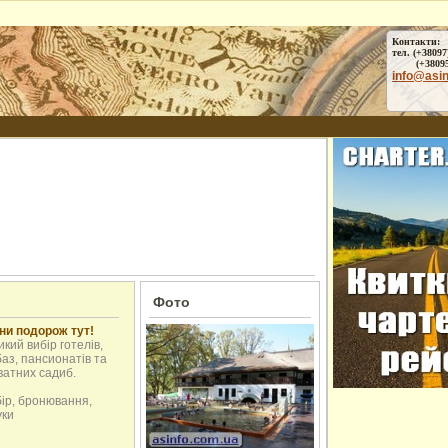
Контакти:
тел. (+38097
(+38095) 
info@asi
Фото
ни подорож тут!
кий вибір готелів,
аз, пансионатів та
ватних садиб.
бір, бронювання,
уки