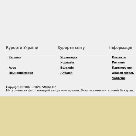
Курорти України
Курорти світу
Інформація
Карпати
Чорногорія
Контакти
Хорватія
Питання
Азов
Болгарія
Партнерство
Причорноморря
Албанія
Додати готель
Чартери
Copyright © 2002 - 2026
"ASINFO"
Материали та фото захищені авторським правом. Використання материалів без дозвол