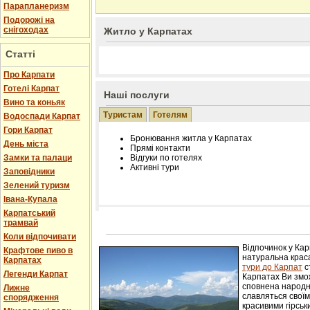
Парапланеризм
Подорожі на
снігоходах
Житло у Карпатах
Статті
Про Карпати
Готелі Карпат
Наші послуги
Вино та коньяк
Туристам
Готелям
Водоспади Карпат
Гори Карпат
Бронювання житла у Карпатах
День міста
Прямі контакти
Замки та палаци
Відгуки по готелях
Активні тури
Заповідники
Зелений туризм
Івана-Купала
Карпатський
трамвай
Розміщення інформації про готель на нашому
Редагування інформації і цін на вимогу
Коли відпочивати
Лічільник відвідувачів
Відпочинок у Ка
Крафтове пиво в
натуральна краса
Карпатах
тури до Карпат
с
Легенди Карпат
Карпатах Ви змож
сповнена народн
Лижне
славляться свої
спорядження
красивими гірськ