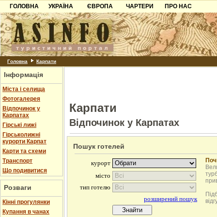
ГОЛОВНА
УКРАЇНА
ЄВРОПА
ЧАРТЕРИ
ПРО НАС
Карпати
Чорногорія
Контакти
Азов
Хорватія
Партнерам
Причорноморря
Болгарія
Додати готель
Шацьк
Албанія
Питання
Головна
Карпати
Інформація
Пошук готелів
Міста і селища
Фотогалерея
Карпати
Відпочинок у
Карпатах
Відпочинок у Карпатах
Гірські лижі
Гірськолижні
курорти Карпат
Пошук готелей
Карти та схеми
Поч
Транспорт
Вели
Що подивитися
турб
при
Розваги
Під
відг
Кінні прогулянки
Купання в чанах