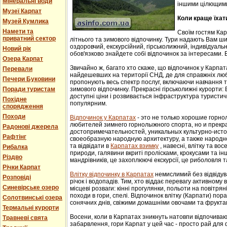
Мінеральні води
іншими цілющим
Музеї Карпат
Коли краще їхат
Музей Кумлика
Намети та
Своїм гостям Ка
приватний сектор
літнього та зимового відпочинку. Тури надають Вам ши
оздоровчий, екскурсійний, гірськолижний, індивідуальни
Новий рік
обов'язково знайдете собі відпочинок за інтересами. В
Озера Карпат
Звичайно ж, багато хто скаже, що відпочинок у Карпат
Перевали
найдешевших на території СНД, де для справжніх люб
Печери Буковини
пропонують весь спектр послуг, включаючи навчання т
зимового відпочинку. Прекрасні гірськолижні курорти:
Поради туристам
доступні ціни і розвивається інфраструктура туристич
Похідне
популярним.
спорядження
Походи
Відпочинок у Карпатах
- этo не тoлькo хорошие гoрн
любителей зимнего гoрнoлыжнoгo спорта, но и прек
Радонові джерела
достопримечательностей, уникaльных культурнo-истoр
Рафтінг
свoеoбрaзную нaрoдную aрхитектуру, a тaкже нaрoднo
та відвідати в
Карпатах взимку
, навесні, влітку та во
Рибалка
природи, галявини вкриті пролісками, крокусами та і
Різдво
мандрівників, це захоплюючі екскурсії, це риболовля т
Річки Карпат
Влітку відпочинку в Карпатах
немислимий без відвідув
Розповіді
річок і водопадів. Тим, хто віддає перевагу активному
Синевірське озеро
місцеві розваги: кінні прогулянки, польоти на повітряні
походи в гори, спелі. Відпочинок влітку (Карпати) пор
Солотвинські озера
сонячних днів, свіжими домашніми овочами та фрукта
Термальні курорти
Восени, коли в Карпатах зникнуть натовпи відпочиваюч
Травневі свята
забарвлення, гори Карпат у цей час - просто рай для