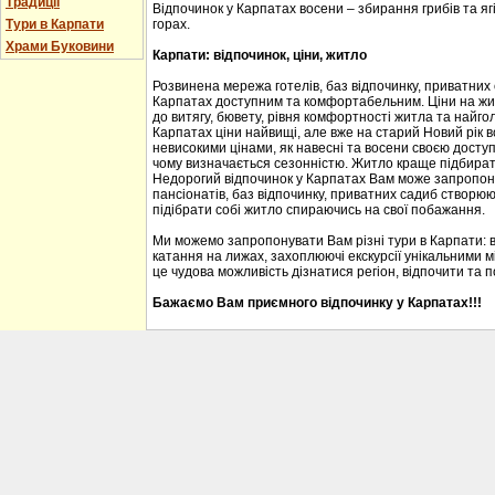
Традиції
Відпочинок у Карпатах восени – збирання грибів та ягі
горах.
Тури в Карпати
Храми Буковини
Карпати: відпочинок, ціни, житло
Розвинена мережа готелів, баз відпочинку, приватних
Карпатах доступним та комфортабельним. Ціни на житл
до витягу, бювету, рівня комфортності житла та найгол
Карпатах ціни найвищі, але вже на старий Новий рік 
невисокими цінами, як навесні та восени своєю доступ
чому визначається сезонністю. Житло краще підбирати
Недорогий відпочинок у Карпатах Вам може запропону
пансіонатів, баз відпочинку, приватних садиб створю
підібрати собі житло спираючись на свої побажання.
Ми можемо запропонувати Вам різні тури в Карпати: 
катання на лижах, захоплюючі екскурсії унікальними м
це чудова можливість дізнатися регіон, відпочити та 
Бажаємо Вам приємного відпочинку у Карпатах!!!