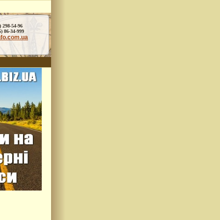
) 298-54-96
86-34-999
nfo.com.ua