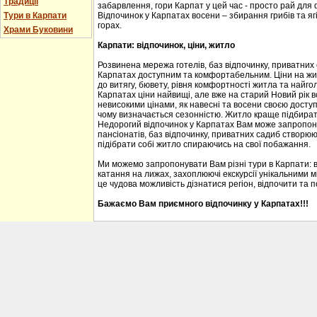
Традиції
забарвлення, гори Карпат у цей час - просто рай для
Тури в Карпати
Відпочинок у Карпатах восени – збирання грибів та ягі
горах.
Храми Буковини
Карпати: відпочинок, ціни, житло
Розвинена мережа готелів, баз відпочинку, приватних
Карпатах доступним та комфортабельним. Ціни на житл
до витягу, бювету, рівня комфортності житла та найгол
Карпатах ціни найвищі, але вже на старий Новий рік 
невисокими цінами, як навесні та восени своєю доступ
чому визначається сезонністю. Житло краще підбирати
Недорогий відпочинок у Карпатах Вам може запропону
пансіонатів, баз відпочинку, приватних садиб створю
підібрати собі житло спираючись на свої побажання.
Ми можемо запропонувати Вам різні тури в Карпати: 
катання на лижах, захоплюючі екскурсії унікальними м
це чудова можливість дізнатися регіон, відпочити та 
Бажаємо Вам приємного відпочинку у Карпатах!!!