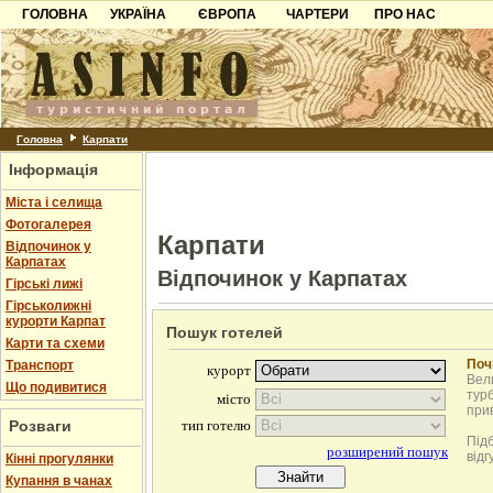
ГОЛОВНА
УКРАЇНА
ЄВРОПА
ЧАРТЕРИ
ПРО НАС
Карпати
Чорногорія
Контакти
Азов
Хорватія
Партнерам
Причорноморря
Болгарія
Додати готель
Шацьк
Албанія
Питання
Головна
Карпати
Інформація
Пошук готелів
Міста і селища
Фотогалерея
Карпати
Відпочинок у
Карпатах
Відпочинок у Карпатах
Гірські лижі
Гірськолижні
курорти Карпат
Пошук готелей
Карти та схеми
Поч
Транспорт
Вели
Що подивитися
турб
при
Розваги
Під
відг
Кінні прогулянки
Купання в чанах