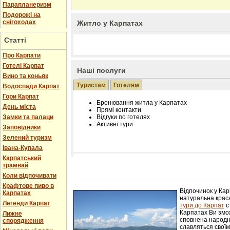
Парапланеризм
Подорожі на
снігоходах
Житло у Карпатах
Статті
Про Карпати
Готелі Карпат
Наші послуги
Вино та коньяк
Туристам
Готелям
Водоспади Карпат
Гори Карпат
Бронювання житла у Карпатах
День міста
Прямі контакти
Замки та палаци
Відгуки по готелях
Активні тури
Заповідники
Зелений туризм
Івана-Купала
Карпатський
трамвай
Розміщення інформації про готель на нашому
Редагування інформації і цін на вимогу
Коли відпочивати
Лічільник відвідувачів
Крафтове пиво в
Відпочинок у Ка
Карпатах
натуральна краса
Легенди Карпат
тури до Карпат
с
Карпатах Ви змож
Лижне
сповнена народн
спорядження
славляться свої