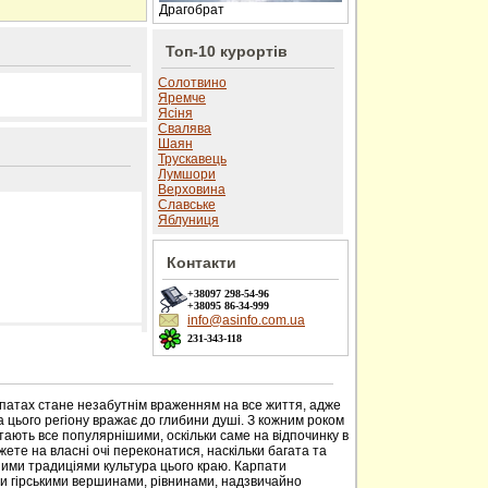
Драгобрат
Топ-10 курортів
Солотвино
Яремче
Ясіня
Свалява
Шаян
Трускавець
Лумшори
Верховина
Славське
Яблуниця
Контакти
+38097
298-54-96
+38095
86-34-999
info@asinfo.com.ua
231-343-118
 сайті
рпатах стане незабутнім враженням на все життя, адже
 цього регіону вражає до глибини душі. З кожним роком
тають все популярнішими, оскільки саме на відпочинку в
ете на власні очі переконатися, наскільки багата та
ими традиціями культура цього краю. Карпати
ми гірськими вершинами, рівнинами, надзвичайно