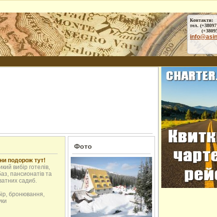
Контакти:
тел. (+38097
(+38095) 
info@asi
Фото
ни подорож тут!
кий вибір готелів,
аз, пансионатів та
ватних садиб.
бір, бронювання,
уки