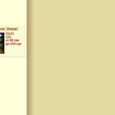
док "Инжир"
Крым
Айя
от 90 грн
до 250 грн