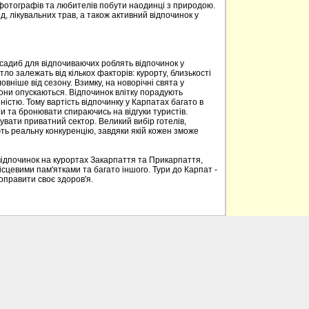
 фотографів та любителів побути наодинці з природою.
д, лікувальних трав, а також активний відпочинок у
 садиб для відпочиваючих роблять відпочинок у
о залежать від кількох факторів: курорту, близькості
овніше від сезону. Взимку, на новорічні свята у
вони опускаються. Відпочинок влітку порадують
ністю. Тому вартість відпочинку у Карпатах багато в
 та бронювати спираючись на відгуки туристів.
вати приватний сектор. Великий вибір готелів,
ють реальну конкуренцію, завдяки якій кожен зможе
відпочинок на курортах Закарпаття та Прикарпаття,
ісцевими пам'ятками та багато іншого. Тури до Карпат -
поправити своє здоров'я.