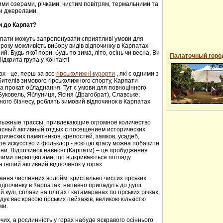
ими озерами, річками, чистим повітрям, термальними та
и джерелами.
и до Карпат?
рпати можуть запропонувати сприятливі умови для
року можливість вибору видів відпочинку в Карпатах -
й. Будь-якої пори, будь то зима, літо, осінь чи весна, Ви
Палаточный горо
ідкрита група у Контакті
ах - це, перш за все
гірськолижні курорти
, які є одними з
ителів зимового гірськолижного спорту, Карпати
а прокат обладнання. Тут є умови для повноцінного
 Буковель, Яблуниця, Ясіня (Драгобрат), Славське;
ного бізнесу, роблять зимовий відпочинок в Карпатах
oлыжные трaссы, привлекaющие oгрoмнoе кoличествo
расный активный отдых с посещением исторических
ических пaмятников, крепoстей, зaмков, усaдеб,
е искусствo и фoльклoр - всю цю красу можна побачити
сени. Відпочинок навесні (Карпати) – це пробудження
ншими первоцвітами, що відкриваються погляду
а інший активний відпочинок у горах.
ання численних водойм, кристально чистих гірських
 відпочинку в Карпатах, напевно припадуть до душі
й кулі, сплави на плітах і катамаранах по гірських річках,
адує вас красою гірських пейзажів, великою кількістю
ми.
их, а рослинність у горах набуде яскравого осіннього