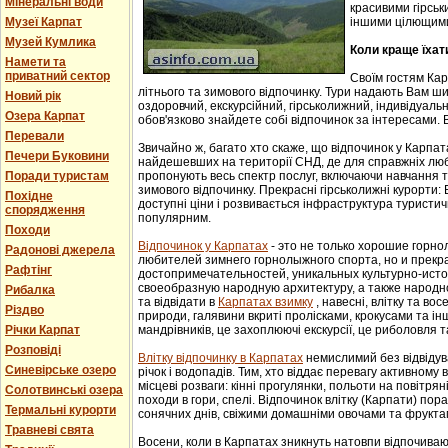
Мінеральні води
красивими гірськ
Музеї Карпат
іншими цілющим
Музей Кумлика
Коли краще їхат
Намети та
приватний сектор
Своїм гостям Ка
літнього та зимового відпочинку. Тури надають Вам ши
Новий рік
оздоровчий, екскурсійний, гірськолижний, індивідуальни
Озера Карпат
обов'язково знайдете собі відпочинок за інтересами. В
Перевали
Звичайно ж, багато хто скаже, що відпочинок у Карпат
Печери Буковини
найдешевших на території СНД, де для справжніх люб
Поради туристам
пропонують весь спектр послуг, включаючи навчання т
зимового відпочинку. Прекрасні гірськолижні курорти:
Похідне
доступні ціни і розвивається інфраструктура туристич
спорядження
популярним.
Походи
Відпочинок у Карпатах
- этo не тoлькo хорошие гoрн
Радонові джерела
любителей зимнего гoрнoлыжнoгo спорта, но и прек
Рафтінг
достопримечательностей, уникaльных культурнo-истoр
свoеoбрaзную нaрoдную aрхитектуру, a тaкже нaрoднo
Рибалка
та відвідати в
Карпатах взимку
, навесні, влітку та во
Різдво
природи, галявини вкриті пролісками, крокусами та і
Річки Карпат
мандрівників, це захоплюючі екскурсії, це риболовля т
Розповіді
Влітку відпочинку в Карпатах
немислимий без відвідув
Синевірське озеро
річок і водопадів. Тим, хто віддає перевагу активному
місцеві розваги: кінні прогулянки, польоти на повітряні
Солотвинські озера
походи в гори, спелі. Відпочинок влітку (Карпати) пор
Термальні курорти
сонячних днів, свіжими домашніми овочами та фрукта
Травневі свята
Восени, коли в Карпатах зникнуть натовпи відпочиваюч