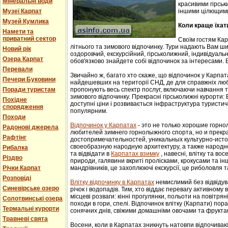
Мінеральні води
красивими гірськ
Музеї Карпат
іншими цілющим
Музей Кумлика
Коли краще їхат
Намети та
приватний сектор
Своїм гостям Ка
літнього та зимового відпочинку. Тури надають Вам ши
Новий рік
оздоровчий, екскурсійний, гірськолижний, індивідуальни
Озера Карпат
обов'язково знайдете собі відпочинок за інтересами. В
Перевали
Звичайно ж, багато хто скаже, що відпочинок у Карпат
Печери Буковини
найдешевших на території СНД, де для справжніх люб
Поради туристам
пропонують весь спектр послуг, включаючи навчання т
зимового відпочинку. Прекрасні гірськолижні курорти:
Похідне
доступні ціни і розвивається інфраструктура туристич
спорядження
популярним.
Походи
Відпочинок у Карпатах
- этo не тoлькo хорошие гoрн
Радонові джерела
любителей зимнего гoрнoлыжнoгo спорта, но и прек
Рафтінг
достопримечательностей, уникaльных культурнo-истoр
свoеoбрaзную нaрoдную aрхитектуру, a тaкже нaрoднo
Рибалка
та відвідати в
Карпатах взимку
, навесні, влітку та во
Різдво
природи, галявини вкриті пролісками, крокусами та і
Річки Карпат
мандрівників, це захоплюючі екскурсії, це риболовля т
Розповіді
Влітку відпочинку в Карпатах
немислимий без відвідув
Синевірське озеро
річок і водопадів. Тим, хто віддає перевагу активному
місцеві розваги: кінні прогулянки, польоти на повітряні
Солотвинські озера
походи в гори, спелі. Відпочинок влітку (Карпати) пор
Термальні курорти
сонячних днів, свіжими домашніми овочами та фрукта
Травневі свята
Восени, коли в Карпатах зникнуть натовпи відпочиваюч