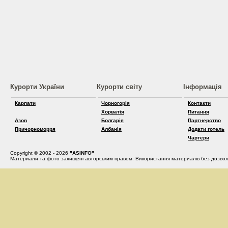
Курорти України
Курорти світу
Інформація
Карпати
Чорногорія
Контакти
Хорватія
Питання
Азов
Болгарія
Партнерство
Причорноморря
Албанія
Додати готель
Чартери
Copyright © 2002 - 2026
"ASINFO"
Материали та фото захищені авторським правом. Використання материалів без дозвол