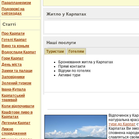
Парапланеризм
Подорожі на
снігоходах
Житло у Карпатах
Статті
Про Карпати
Готелі Карпат
Наші послуги
Вино та коньяк
Туристам
Готелям
Водоспади Карпат
Гори Карпат
Бронювання житла у Карпатах
День міста
Прямі контакти
Замки та палаци
Відгуки по готелях
Активні тури
Заповідники
Зелений туризм
Івана-Купала
Карпатський
трамвай
Розміщення інформації про готель на нашому
Редагування інформації і цін на вимогу
Коли відпочивати
Лічільник відвідувачів
Крафтове пиво в
Відпочинок у Ка
Карпатах
натуральна краса
Легенди Карпат
тури до Карпат
с
Карпатах Ви змож
Лижне
сповнена народн
спорядження
славляться свої