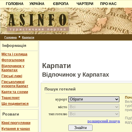
ГОЛОВНА
УКРАЇНА
ЄВРОПА
ЧАРТЕРИ
ПРО НАС
Карпати
Чорногорія
Контакти
Азов
Хорватія
Партнерам
Причорноморря
Болгарія
Додати готель
Шацьк
Албанія
Питання
Головна
Карпати
Інформація
Пошук готелів
Міста і селища
Фотогалерея
Карпати
Відпочинок у
Карпатах
Відпочинок у Карпатах
Гірські лижі
Гірськолижні
курорти Карпат
Пошук готелей
Карти та схеми
Поч
Транспорт
Вели
Що подивитися
турб
при
Розваги
Під
відг
Кінні прогулянки
Купання в чанах