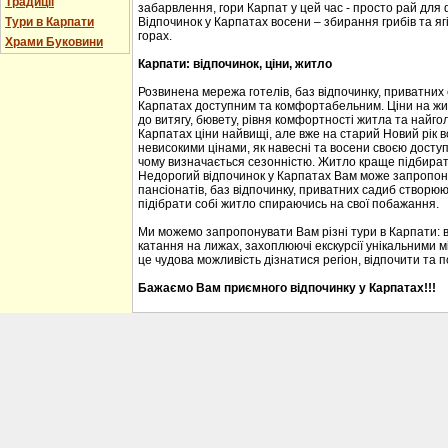
Традиції
забарвлення, гори Карпат у цей час - просто рай для
Тури в Карпати
Відпочинок у Карпатах восени – збирання грибів та ягі
горах.
Храми Буковини
Карпати: відпочинок, ціни, житло
Розвинена мережа готелів, баз відпочинку, приватних
Карпатах доступним та комфортабельним. Ціни на житл
до витягу, бювету, рівня комфортності житла та найгол
Карпатах ціни найвищі, але вже на старий Новий рік 
невисокими цінами, як навесні та восени своєю доступ
чому визначається сезонністю. Житло краще підбирати
Недорогий відпочинок у Карпатах Вам може запропону
пансіонатів, баз відпочинку, приватних садиб створю
підібрати собі житло спираючись на свої побажання.
Ми можемо запропонувати Вам різні тури в Карпати: 
катання на лижах, захоплюючі екскурсії унікальними м
це чудова можливість дізнатися регіон, відпочити та 
Бажаємо Вам приємного відпочинку у Карпатах!!!