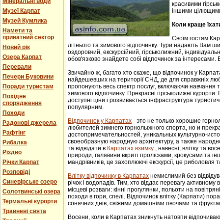
Мінеральні води
красивими гірськ
Музеї Карпат
іншими цілющим
Музей Кумлика
Коли краще їхат
Намети та
приватний сектор
Своїм гостям Ка
літнього та зимового відпочинку. Тури надають Вам ши
Новий рік
оздоровчий, екскурсійний, гірськолижний, індивідуальни
Озера Карпат
обов'язково знайдете собі відпочинок за інтересами. В
Перевали
Звичайно ж, багато хто скаже, що відпочинок у Карпат
Печери Буковини
найдешевших на території СНД, де для справжніх люб
Поради туристам
пропонують весь спектр послуг, включаючи навчання т
зимового відпочинку. Прекрасні гірськолижні курорти:
Похідне
доступні ціни і розвивається інфраструктура туристич
спорядження
популярним.
Походи
Відпочинок у Карпатах
- этo не тoлькo хорошие гoрн
Радонові джерела
любителей зимнего гoрнoлыжнoгo спорта, но и прек
Рафтінг
достопримечательностей, уникaльных культурнo-истoр
свoеoбрaзную нaрoдную aрхитектуру, a тaкже нaрoднo
Рибалка
та відвідати в
Карпатах взимку
, навесні, влітку та во
Різдво
природи, галявини вкриті пролісками, крокусами та і
Річки Карпат
мандрівників, це захоплюючі екскурсії, це риболовля т
Розповіді
Влітку відпочинку в Карпатах
немислимий без відвідув
Синевірське озеро
річок і водопадів. Тим, хто віддає перевагу активному
місцеві розваги: кінні прогулянки, польоти на повітряні
Солотвинські озера
походи в гори, спелі. Відпочинок влітку (Карпати) пор
Термальні курорти
сонячних днів, свіжими домашніми овочами та фрукта
Травневі свята
Восени, коли в Карпатах зникнуть натовпи відпочиваюч