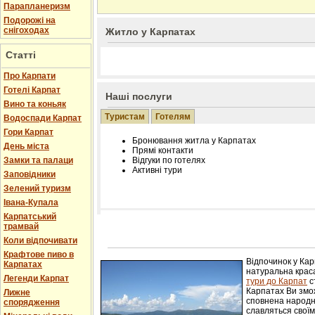
Парапланеризм
Подорожі на
снігоходах
Житло у Карпатах
Статті
Про Карпати
Готелі Карпат
Наші послуги
Вино та коньяк
Туристам
Готелям
Водоспади Карпат
Гори Карпат
Бронювання житла у Карпатах
День міста
Прямі контакти
Замки та палаци
Відгуки по готелях
Активні тури
Заповідники
Зелений туризм
Івана-Купала
Карпатський
трамвай
Розміщення інформації про готель на нашому
Редагування інформації і цін на вимогу
Коли відпочивати
Лічільник відвідувачів
Крафтове пиво в
Відпочинок у Ка
Карпатах
натуральна краса
Легенди Карпат
тури до Карпат
с
Карпатах Ви змож
Лижне
сповнена народн
спорядження
славляться свої