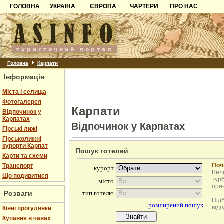
ГОЛОВНА
УКРАЇНА
ЄВРОПА
ЧАРТЕРИ
ПРО НАС
Карпати
Чорногорія
Контакти
Азов
Хорватія
Партнерам
Причорноморря
Болгарія
Додати готель
Шацьк
Албанія
Питання
Головна
Карпати
Інформація
Пошук готелів
Міста і селища
Фотогалерея
Карпати
Відпочинок у
Карпатах
Відпочинок у Карпатах
Гірські лижі
Гірськолижні
курорти Карпат
Пошук готелей
Карти та схеми
Поч
Транспорт
Вели
Що подивитися
турб
при
Розваги
Під
відг
Кінні прогулянки
Купання в чанах