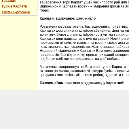
Традиції
забарвлення, гори Карпат у цей час - просто рай для
Тури в Карпати
Відпочинок у Карпатах восени – збирання грибів та ягі
горах.
Храми Буковини
Карпати: відпочинок, ціни, житло
Розвинена мережа готелів, баз відпочинку, приватних
Карпатах доступним та комфортабельним. Ціни на житл
до витягу, бювету, рівня комфортності житла та найгол
Карпатах ціни найвищі, але вже на старий Новий рік 
невисокими цінами, як навесні та восени своєю доступ
чому визначається сезонністю. Житло краще підбирати
Недорогий відпочинок у Карпатах Вам може запропону
пансіонатів, баз відпочинку, приватних садиб створю
підібрати собі житло спираючись на свої побажання.
Ми можемо запропонувати Вам різні тури в Карпати: 
катання на лижах, захоплюючі екскурсії унікальними м
це чудова можливість дізнатися регіон, відпочити та 
Бажаємо Вам приємного відпочинку у Карпатах!!!