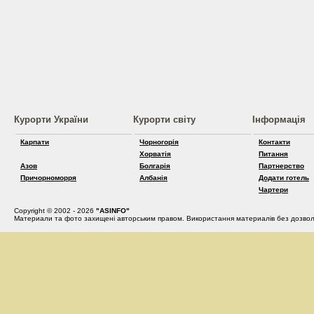
Курорти України
Курорти світу
Інформація
Карпати
Чорногорія
Контакти
Хорватія
Питання
Азов
Болгарія
Партнерство
Причорноморря
Албанія
Додати готель
Чартери
Copyright © 2002 - 2026
"ASINFO"
Материали та фото захищені авторським правом. Використання материалів без дозвол