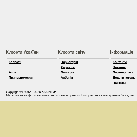
Курорти України
Курорти світу
Інформація
Карпати
Чорногорія
Контакти
Хорватія
Питання
Азов
Болгарія
Партнерство
Причорноморря
Албанія
Додати готель
Чартери
Copyright © 2002 - 2026
"ASINFO"
Материали та фото захищені авторським правом. Використання материалів без дозвол