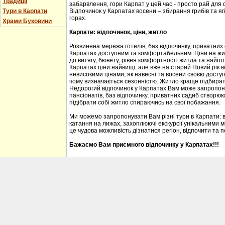
Традиції
забарвлення, гори Карпат у цей час - просто рай для
Тури в Карпати
Відпочинок у Карпатах восени – збирання грибів та ягі
горах.
Храми Буковини
Карпати: відпочинок, ціни, житло
Розвинена мережа готелів, баз відпочинку, приватних
Карпатах доступним та комфортабельним. Ціни на житл
до витягу, бювету, рівня комфортності житла та найгол
Карпатах ціни найвищі, але вже на старий Новий рік 
невисокими цінами, як навесні та восени своєю доступ
чому визначається сезонністю. Житло краще підбирати
Недорогий відпочинок у Карпатах Вам може запропону
пансіонатів, баз відпочинку, приватних садиб створю
підібрати собі житло спираючись на свої побажання.
Ми можемо запропонувати Вам різні тури в Карпати: 
катання на лижах, захоплюючі екскурсії унікальними м
це чудова можливість дізнатися регіон, відпочити та 
Бажаємо Вам приємного відпочинку у Карпатах!!!