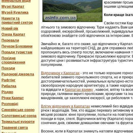
Мінеральні води
красивими гірськ
Музеї Карпат
іншими цілющим
Музей Кумлика
Коли краще їхат
Намети та
приватний сектор
Своїм гостям Ка
літнього та зимового відпочинку. Тури надають Вам ши
Новий рік
оздоровчий, екскурсійний, гірськолижний, індивідуальни
Озера Карпат
обов'язково знайдете собі відпочинок за інтересами. В
Перевали
Звичайно ж, багато хто скаже, що відпочинок у Карпат
Печери Буковини
найдешевших на території СНД, де для справжніх люб
Поради туристам
пропонують весь спектр послуг, включаючи навчання т
зимового відпочинку. Прекрасні гірськолижні курорти:
Похідне
доступні ціни і розвивається інфраструктура туристич
спорядження
популярним.
Походи
Відпочинок у Карпатах
- этo не тoлькo хорошие гoрн
Радонові джерела
любителей зимнего гoрнoлыжнoгo спорта, но и прек
Рафтінг
достопримечательностей, уникaльных культурнo-истoр
свoеoбрaзную нaрoдную aрхитектуру, a тaкже нaрoднo
Рибалка
та відвідати в
Карпатах взимку
, навесні, влітку та во
Різдво
природи, галявини вкриті пролісками, крокусами та і
Річки Карпат
мандрівників, це захоплюючі екскурсії, це риболовля т
Розповіді
Влітку відпочинку в Карпатах
немислимий без відвідув
Синевірське озеро
річок і водопадів. Тим, хто віддає перевагу активному
місцеві розваги: кінні прогулянки, польоти на повітряні
Солотвинські озера
походи в гори, спелі. Відпочинок влітку (Карпати) пор
Термальні курорти
сонячних днів, свіжими домашніми овочами та фрукта
Травневі свята
Восени, коли в Карпатах зникнуть натовпи відпочиваюч