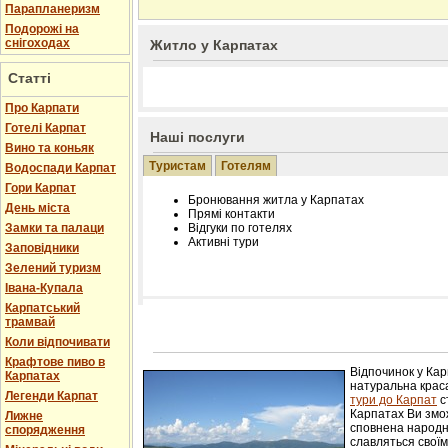
Парапланеризм
Подорожі на
снігоходах
Житло у Карпатах
Статті
Про Карпати
Готелі Карпат
Наші послуги
Вино та коньяк
Туристам
Готелям
Водоспади Карпат
Гори Карпат
Бронювання житла у Карпатах
День міста
Прямі контакти
Замки та палаци
Відгуки по готелях
Активні тури
Заповідники
Зелений туризм
Івана-Купала
Карпатський
трамвай
Розміщення інформації про готель на нашому
Редагування інформації і цін на вимогу
Коли відпочивати
Лічільник відвідувачів
Крафтове пиво в
Відпочинок у Ка
Карпатах
натуральна краса
Легенди Карпат
тури до Карпат
с
Карпатах Ви змож
Лижне
сповнена народн
спорядження
славляться свої