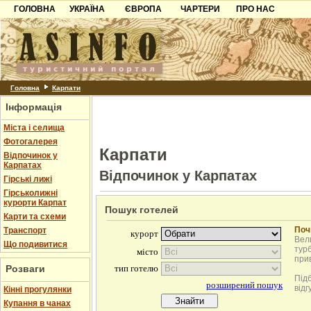
ГОЛОВНА
УКРАЇНА
ЄВРОПА
ЧАРТЕРИ
ПРО НАС
Карпати
Чорногорія
Контакти
Азов
Хорватія
Партнерам
Причорноморря
Болгарія
Додати готель
Шацьк
Албанія
Питання
Головна
Карпати
Інформація
Пошук готелів
Міста і селища
Фотогалерея
Карпати
Відпочинок у
Карпатах
Відпочинок у Карпатах
Гірські лижі
Гірськолижні
курорти Карпат
Пошук готелей
Карти та схеми
Поч
Транспорт
Вели
Що подивитися
турб
при
Розваги
Під
відг
Кінні прогулянки
Купання в чанах