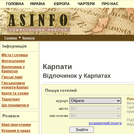
ГОЛОВНА
УКРАЇНА
ЄВРОПА
ЧАРТЕРИ
ПРО НАС
Карпати
Чорногорія
Контакти
Азов
Хорватія
Партнерам
Причорноморря
Болгарія
Додати готель
Шацьк
Албанія
Питання
Головна
Карпати
Інформація
Пошук готелів
Міста і селища
Фотогалерея
Карпати
Відпочинок у
Карпатах
Відпочинок у Карпатах
Гірські лижі
Гірськолижні
курорти Карпат
Пошук готелей
Карти та схеми
Поч
Транспорт
Вели
Що подивитися
турб
при
Розваги
Під
відг
Кінні прогулянки
Купання в чанах