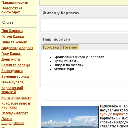
Парапланеризм
Подорожі на
снігоходах
Житло у Карпатах
Статті
Про Карпати
Готелі Карпат
Наші послуги
Вино та коньяк
Туристам
Готелям
Водоспади Карпат
Гори Карпат
Бронювання житла у Карпатах
День міста
Прямі контакти
Замки та палаци
Відгуки по готелях
Активні тури
Заповідники
Зелений туризм
Івана-Купала
Карпатський
трамвай
Розміщення інформації про готель на нашому
Редагування інформації і цін на вимогу
Коли відпочивати
Лічільник відвідувачів
Крафтове пиво в
Відпочинок у Ка
Карпатах
натуральна краса
Легенди Карпат
тури до Карпат
с
Карпатах Ви змож
Лижне
сповнена народн
спорядження
славляться свої