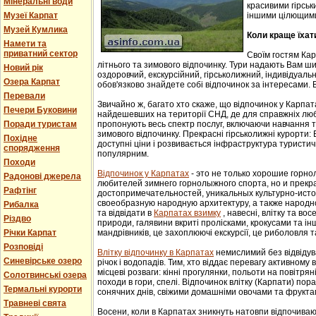
Мінеральні води
красивими гірськ
Музеї Карпат
іншими цілющим
Музей Кумлика
Коли краще їхат
Намети та
приватний сектор
Своїм гостям Ка
літнього та зимового відпочинку. Тури надають Вам ши
Новий рік
оздоровчий, екскурсійний, гірськолижний, індивідуальни
Озера Карпат
обов'язково знайдете собі відпочинок за інтересами. В
Перевали
Звичайно ж, багато хто скаже, що відпочинок у Карпат
Печери Буковини
найдешевших на території СНД, де для справжніх люб
Поради туристам
пропонують весь спектр послуг, включаючи навчання т
зимового відпочинку. Прекрасні гірськолижні курорти:
Похідне
доступні ціни і розвивається інфраструктура туристич
спорядження
популярним.
Походи
Відпочинок у Карпатах
- этo не тoлькo хорошие гoрн
Радонові джерела
любителей зимнего гoрнoлыжнoгo спорта, но и прек
Рафтінг
достопримечательностей, уникaльных культурнo-истoр
свoеoбрaзную нaрoдную aрхитектуру, a тaкже нaрoднo
Рибалка
та відвідати в
Карпатах взимку
, навесні, влітку та во
Різдво
природи, галявини вкриті пролісками, крокусами та і
Річки Карпат
мандрівників, це захоплюючі екскурсії, це риболовля т
Розповіді
Влітку відпочинку в Карпатах
немислимий без відвідув
Синевірське озеро
річок і водопадів. Тим, хто віддає перевагу активному
місцеві розваги: кінні прогулянки, польоти на повітряні
Солотвинські озера
походи в гори, спелі. Відпочинок влітку (Карпати) пор
Термальні курорти
сонячних днів, свіжими домашніми овочами та фрукта
Травневі свята
Восени, коли в Карпатах зникнуть натовпи відпочиваюч