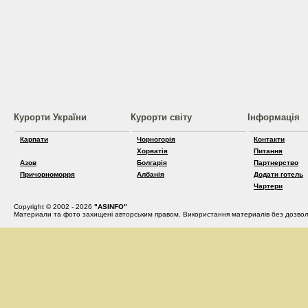
Курорти України
Курорти світу
Інформація
Карпати
Чорногорія
Контакти
Хорватія
Питання
Азов
Болгарія
Партнерство
Причорноморря
Албанія
Додати готель
Чартери
Copyright © 2002 - 2026
"ASINFO"
Материали та фото захищені авторським правом. Використання материалів без дозвол