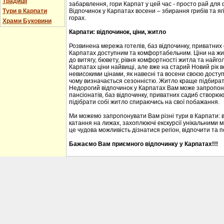
Традиції
забарвлення, гори Карпат у цей час - просто рай для
Тури в Карпати
Відпочинок у Карпатах восени – збирання грибів та ягі
горах.
Храми Буковини
Карпати: відпочинок, ціни, житло
Розвинена мережа готелів, баз відпочинку, приватних
Карпатах доступним та комфортабельним. Ціни на житл
до витягу, бювету, рівня комфортності житла та найгол
Карпатах ціни найвищі, але вже на старий Новий рік 
невисокими цінами, як навесні та восени своєю доступ
чому визначається сезонністю. Житло краще підбирати
Недорогий відпочинок у Карпатах Вам може запропону
пансіонатів, баз відпочинку, приватних садиб створю
підібрати собі житло спираючись на свої побажання.
Ми можемо запропонувати Вам різні тури в Карпати: 
катання на лижах, захоплюючі екскурсії унікальними м
це чудова можливість дізнатися регіон, відпочити та 
Бажаємо Вам приємного відпочинку у Карпатах!!!