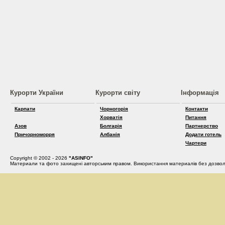
Курорти України
Курорти світу
Інформація
Карпати
Чорногорія
Контакти
Хорватія
Питання
Азов
Болгарія
Партнерство
Причорноморря
Албанія
Додати готель
Чартери
Copyright © 2002 - 2026
"ASINFO"
Материали та фото захищені авторським правом. Використання материалів без дозвол