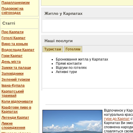
Парапланеризм
Подорожі на
снігоходах
Житло у Карпатах
Статті
Про Карпати
Готелі Карпат
Наші послуги
Вино та коньяк
Туристам
Готелям
Водоспади Карпат
Гори Карпат
Бронювання житла у Карпатах
День міста
Прямі контакти
Замки та палаци
Відгуки по готелях
Активні тури
Заповідники
Зелений туризм
Івана-Купала
Карпатський
трамвай
Розміщення інформації про готель на нашому
Редагування інформації і цін на вимогу
Коли відпочивати
Лічільник відвідувачів
Крафтове пиво в
Відпочинок у Ка
Карпатах
натуральна краса
Легенди Карпат
тури до Карпат
с
Карпатах Ви змож
Лижне
сповнена народн
спорядження
славляться свої