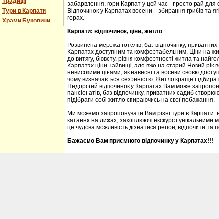
Традиції
забарвлення, гори Карпат у цей час - просто рай для
Тури в Карпати
Відпочинок у Карпатах восени – збирання грибів та ягі
горах.
Храми Буковини
Карпати: відпочинок, ціни, житло
Розвинена мережа готелів, баз відпочинку, приватних
Карпатах доступним та комфортабельним. Ціни на житл
до витягу, бювету, рівня комфортності житла та найгол
Карпатах ціни найвищі, але вже на старий Новий рік 
невисокими цінами, як навесні та восени своєю доступ
чому визначається сезонністю. Житло краще підбирати
Недорогий відпочинок у Карпатах Вам може запропону
пансіонатів, баз відпочинку, приватних садиб створю
підібрати собі житло спираючись на свої побажання.
Ми можемо запропонувати Вам різні тури в Карпати: 
катання на лижах, захоплюючі екскурсії унікальними м
це чудова можливість дізнатися регіон, відпочити та 
Бажаємо Вам приємного відпочинку у Карпатах!!!