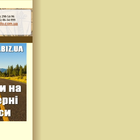
) 298-54-96
86-34-999
nfo.com.ua