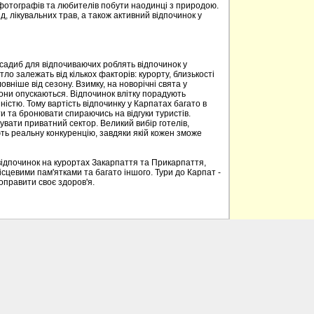
 фотографів та любителів побути наодинці з природою.
д, лікувальних трав, а також активний відпочинок у
 садиб для відпочиваючих роблять відпочинок у
о залежать від кількох факторів: курорту, близькості
овніше від сезону. Взимку, на новорічні свята у
вони опускаються. Відпочинок влітку порадують
ністю. Тому вартість відпочинку у Карпатах багато в
 та бронювати спираючись на відгуки туристів.
вати приватний сектор. Великий вибір готелів,
ють реальну конкуренцію, завдяки якій кожен зможе
відпочинок на курортах Закарпаття та Прикарпаття,
ісцевими пам'ятками та багато іншого. Тури до Карпат -
поправити своє здоров'я.