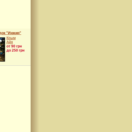
док "Инжир"
Крым
Айя
от 90 грн
до 250 грн