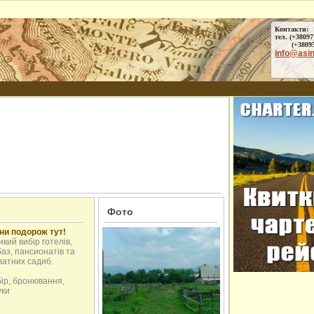
Контакти:
тел. (+38097
(+38095) 
info@asi
Фото
ни подорож тут!
кий вибір готелів,
аз, пансионатів та
ватних садиб.
бір, бронювання,
уки