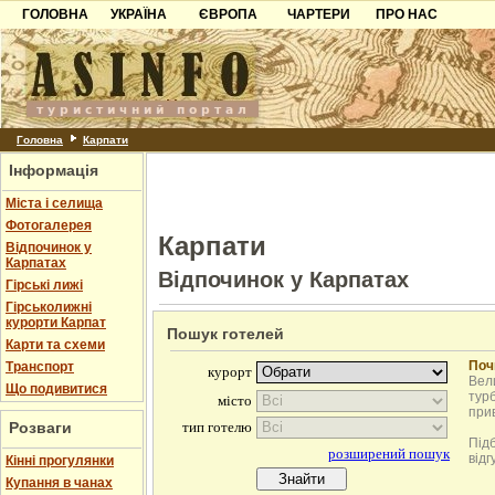
ГОЛОВНА
УКРАЇНА
ЄВРОПА
ЧАРТЕРИ
ПРО НАС
Карпати
Чорногорія
Контакти
Азов
Хорватія
Партнерам
Причорноморря
Болгарія
Додати готель
Шацьк
Албанія
Питання
Головна
Карпати
Інформація
Пошук готелів
Міста і селища
Фотогалерея
Карпати
Відпочинок у
Карпатах
Відпочинок у Карпатах
Гірські лижі
Гірськолижні
курорти Карпат
Пошук готелей
Карти та схеми
Поч
Транспорт
Вели
Що подивитися
турб
при
Розваги
Під
відг
Кінні прогулянки
Купання в чанах