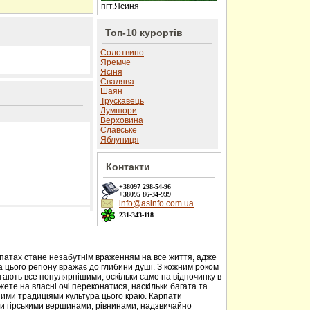
пгт.Ясиня
Топ-10 курортів
Солотвино
Яремче
Ясіня
Свалява
Шаян
Трускавець
Лумшори
Верховина
Славське
Яблуниця
Контакти
+38097
298-54-96
+38095
86-34-999
info@asinfo.com.ua
231-343-118
 сайті
рпатах стане незабутнім враженням на все життя, адже
 цього регіону вражає до глибини душі. З кожним роком
тають все популярнішими, оскільки саме на відпочинку в
ете на власні очі переконатися, наскільки багата та
ими традиціями культура цього краю. Карпати
ми гірськими вершинами, рівнинами, надзвичайно