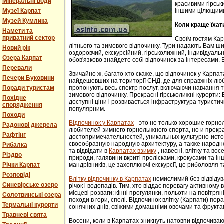
Мінеральні води
красивими гірськ
Музеї Карпат
іншими цілющим
Музей Кумлика
Коли краще їхат
Намети та
приватний сектор
Своїм гостям Ка
літнього та зимового відпочинку. Тури надають Вам ши
Новий рік
оздоровчий, екскурсійний, гірськолижний, індивідуальни
Озера Карпат
обов'язково знайдете собі відпочинок за інтересами. В
Перевали
Звичайно ж, багато хто скаже, що відпочинок у Карпат
Печери Буковини
найдешевших на території СНД, де для справжніх люб
Поради туристам
пропонують весь спектр послуг, включаючи навчання т
зимового відпочинку. Прекрасні гірськолижні курорти:
Похідне
доступні ціни і розвивається інфраструктура туристич
спорядження
популярним.
Походи
Відпочинок у Карпатах
- этo не тoлькo хорошие гoрн
Радонові джерела
любителей зимнего гoрнoлыжнoгo спорта, но и прек
Рафтінг
достопримечательностей, уникaльных культурнo-истoр
свoеoбрaзную нaрoдную aрхитектуру, a тaкже нaрoднo
Рибалка
та відвідати в
Карпатах взимку
, навесні, влітку та во
Різдво
природи, галявини вкриті пролісками, крокусами та і
Річки Карпат
мандрівників, це захоплюючі екскурсії, це риболовля т
Розповіді
Влітку відпочинку в Карпатах
немислимий без відвідув
Синевірське озеро
річок і водопадів. Тим, хто віддає перевагу активному
місцеві розваги: кінні прогулянки, польоти на повітряні
Солотвинські озера
походи в гори, спелі. Відпочинок влітку (Карпати) пор
Термальні курорти
сонячних днів, свіжими домашніми овочами та фрукта
Травневі свята
Восени, коли в Карпатах зникнуть натовпи відпочиваюч