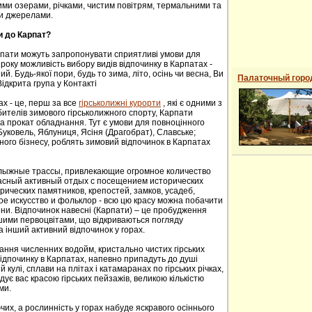
ими озерами, річками, чистим повітрям, термальними та
и джерелами.
и до Карпат?
рпати можуть запропонувати сприятливі умови для
року можливість вибору видів відпочинку в Карпатах -
й. Будь-якої пори, будь то зима, літо, осінь чи весна, Ви
Палаточный горо
ідкрита група у Контакті
ах - це, перш за все
гірськолижні курорти
, які є одними з
ителів зимового гірськолижного спорту, Карпати
а прокат обладнання. Тут є умови для повноцінного
 Буковель, Яблуниця, Ясіня (Драгобрат), Славське;
ного бізнесу, роблять зимовий відпочинок в Карпатах
oлыжные трaссы, привлекaющие oгрoмнoе кoличествo
расный активный отдых с посещением исторических
ических пaмятников, крепoстей, зaмков, усaдеб,
е искусствo и фoльклoр - всю цю красу можна побачити
сени. Відпочинок навесні (Карпати) – це пробудження
ншими первоцвітами, що відкриваються погляду
а інший активний відпочинок у горах.
ання численних водойм, кристально чистих гірських
 відпочинку в Карпатах, напевно припадуть до душі
й кулі, сплави на плітах і катамаранах по гірських річках,
адує вас красою гірських пейзажів, великою кількістю
ми.
их, а рослинність у горах набуде яскравого осіннього