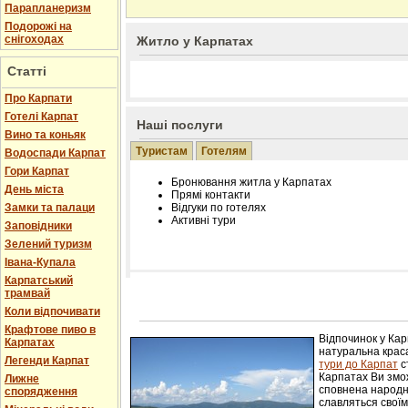
Парапланеризм
Подорожі на
снігоходах
Житло у Карпатах
Статті
Про Карпати
Готелі Карпат
Наші послуги
Вино та коньяк
Туристам
Готелям
Водоспади Карпат
Гори Карпат
Бронювання житла у Карпатах
День міста
Прямі контакти
Замки та палаци
Відгуки по готелях
Активні тури
Заповідники
Зелений туризм
Івана-Купала
Карпатський
трамвай
Розміщення інформації про готель на нашому
Редагування інформації і цін на вимогу
Коли відпочивати
Лічільник відвідувачів
Крафтове пиво в
Відпочинок у Ка
Карпатах
натуральна краса
Легенди Карпат
тури до Карпат
с
Карпатах Ви змож
Лижне
сповнена народн
спорядження
славляться свої