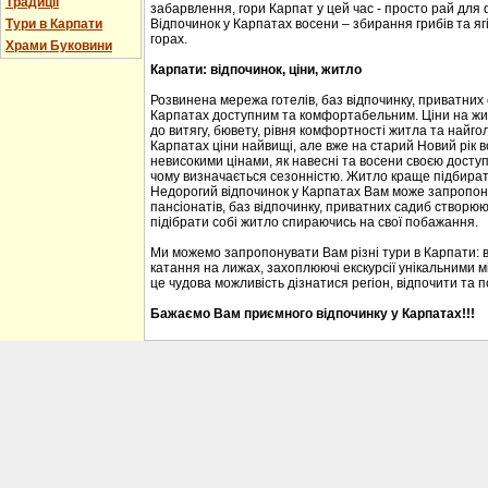
Традиції
забарвлення, гори Карпат у цей час - просто рай для
Тури в Карпати
Відпочинок у Карпатах восени – збирання грибів та ягі
горах.
Храми Буковини
Карпати: відпочинок, ціни, житло
Розвинена мережа готелів, баз відпочинку, приватних
Карпатах доступним та комфортабельним. Ціни на житл
до витягу, бювету, рівня комфортності житла та найгол
Карпатах ціни найвищі, але вже на старий Новий рік 
невисокими цінами, як навесні та восени своєю доступ
чому визначається сезонністю. Житло краще підбирати
Недорогий відпочинок у Карпатах Вам може запропону
пансіонатів, баз відпочинку, приватних садиб створю
підібрати собі житло спираючись на свої побажання.
Ми можемо запропонувати Вам різні тури в Карпати: 
катання на лижах, захоплюючі екскурсії унікальними м
це чудова можливість дізнатися регіон, відпочити та 
Бажаємо Вам приємного відпочинку у Карпатах!!!