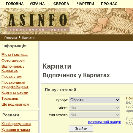
ГОЛОВНА
УКРАЇНА
ЄВРОПА
ЧАРТЕРИ
ПРО НАС
Карпати
Чорногорія
Контакти
Азов
Хорватія
Партнерам
Причорноморря
Болгарія
Додати готель
Шацьк
Албанія
Питання
Головна
Карпати
Інформація
Пошук готелів
Міста і селища
Фотогалерея
Карпати
Відпочинок у
Карпатах
Відпочинок у Карпатах
Гірські лижі
Гірськолижні
курорти Карпат
Пошук готелей
Карти та схеми
Поч
Транспорт
Вели
Що подивитися
турб
при
Розваги
Під
відг
Кінні прогулянки
Купання в чанах