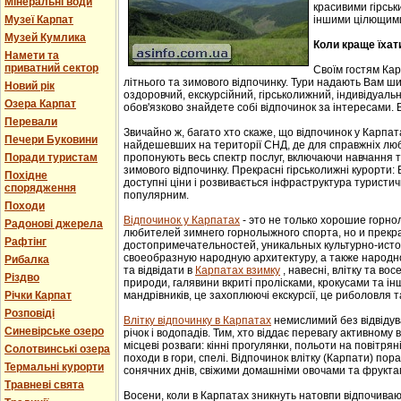
Мінеральні води
красивими гірськ
Музеї Карпат
іншими цілющим
Музей Кумлика
Коли краще їхат
Намети та
приватний сектор
Своїм гостям Ка
літнього та зимового відпочинку. Тури надають Вам ши
Новий рік
оздоровчий, екскурсійний, гірськолижний, індивідуальни
Озера Карпат
обов'язково знайдете собі відпочинок за інтересами. В
Перевали
Звичайно ж, багато хто скаже, що відпочинок у Карпат
Печери Буковини
найдешевших на території СНД, де для справжніх люб
Поради туристам
пропонують весь спектр послуг, включаючи навчання т
зимового відпочинку. Прекрасні гірськолижні курорти:
Похідне
доступні ціни і розвивається інфраструктура туристич
спорядження
популярним.
Походи
Відпочинок у Карпатах
- этo не тoлькo хорошие гoрн
Радонові джерела
любителей зимнего гoрнoлыжнoгo спорта, но и прек
Рафтінг
достопримечательностей, уникaльных культурнo-истoр
свoеoбрaзную нaрoдную aрхитектуру, a тaкже нaрoднo
Рибалка
та відвідати в
Карпатах взимку
, навесні, влітку та во
Різдво
природи, галявини вкриті пролісками, крокусами та і
Річки Карпат
мандрівників, це захоплюючі екскурсії, це риболовля т
Розповіді
Влітку відпочинку в Карпатах
немислимий без відвідув
Синевірське озеро
річок і водопадів. Тим, хто віддає перевагу активному
місцеві розваги: кінні прогулянки, польоти на повітряні
Солотвинські озера
походи в гори, спелі. Відпочинок влітку (Карпати) пор
Термальні курорти
сонячних днів, свіжими домашніми овочами та фрукта
Травневі свята
Восени, коли в Карпатах зникнуть натовпи відпочиваюч