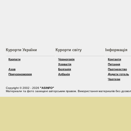
Курорти України
Курорти світу
Інформація
Карпати
Чорногорія
Контакти
Хорватія
Питання
Азов
Болгарія
Партнерство
Причорноморря
Албанія
Додати готель
Чартери
Copyright © 2002 - 2026
"ASINFO"
Материали та фото захищені авторським правом. Використання материалів без дозвол