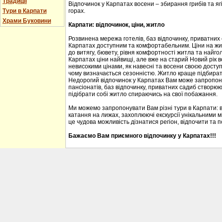
Традиції
Відпочинок у Карпатах восени – збирання грибів та ягі
горах.
Тури в Карпати
Храми Буковини
Карпати: відпочинок, ціни, житло
Розвинена мережа готелів, баз відпочинку, приватних
Карпатах доступним та комфортабельним. Ціни на житл
до витягу, бювету, рівня комфортності житла та найгол
Карпатах ціни найвищі, але вже на старий Новий рік 
невисокими цінами, як навесні та восени своєю доступ
чому визначається сезонністю. Житло краще підбирати
Недорогий відпочинок у Карпатах Вам може запропону
пансіонатів, баз відпочинку, приватних садиб створю
підібрати собі житло спираючись на свої побажання.
Ми можемо запропонувати Вам різні тури в Карпати: 
катання на лижах, захоплюючі екскурсії унікальними м
це чудова можливість дізнатися регіон, відпочити та 
Бажаємо Вам приємного відпочинку у Карпатах!!!