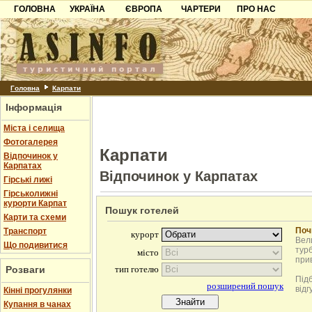
ГОЛОВНА
УКРАЇНА
ЄВРОПА
ЧАРТЕРИ
ПРО НАС
Карпати
Чорногорія
Контакти
Азов
Хорватія
Партнерам
Причорноморря
Болгарія
Додати готель
Шацьк
Албанія
Питання
Головна
Карпати
Інформація
Пошук готелів
Міста і селища
Фотогалерея
Карпати
Відпочинок у
Карпатах
Відпочинок у Карпатах
Гірські лижі
Гірськолижні
курорти Карпат
Пошук готелей
Карти та схеми
Поч
Транспорт
Вели
Що подивитися
турб
при
Розваги
Під
відг
Кінні прогулянки
Купання в чанах