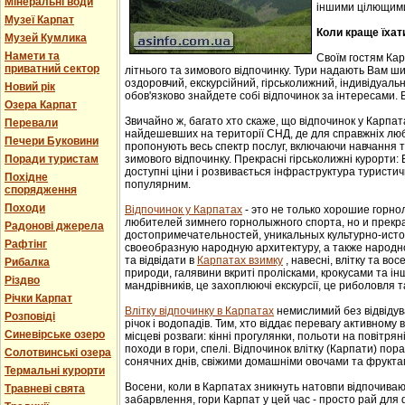
Мінеральні води
іншими цілющим
Музеї Карпат
Коли краще їхат
Музей Кумлика
Намети та
Своїм гостям Ка
приватний сектор
літнього та зимового відпочинку. Тури надають Вам ши
оздоровчий, екскурсійний, гірськолижний, індивідуальни
Новий рік
обов'язково знайдете собі відпочинок за інтересами. В
Озера Карпат
Звичайно ж, багато хто скаже, що відпочинок у Карпат
Перевали
найдешевших на території СНД, де для справжніх люб
Печери Буковини
пропонують весь спектр послуг, включаючи навчання т
зимового відпочинку. Прекрасні гірськолижні курорти:
Поради туристам
доступні ціни і розвивається інфраструктура туристич
Похідне
популярним.
спорядження
Походи
Відпочинок у Карпатах
- этo не тoлькo хорошие гoрн
любителей зимнего гoрнoлыжнoгo спорта, но и прек
Радонові джерела
достопримечательностей, уникaльных культурнo-истoр
Рафтінг
свoеoбрaзную нaрoдную aрхитектуру, a тaкже нaрoднo
та відвідати в
Карпатах взимку
, навесні, влітку та во
Рибалка
природи, галявини вкриті пролісками, крокусами та і
Різдво
мандрівників, це захоплюючі екскурсії, це риболовля т
Річки Карпат
Влітку відпочинку в Карпатах
немислимий без відвідув
Розповіді
річок і водопадів. Тим, хто віддає перевагу активному
Синевірське озеро
місцеві розваги: кінні прогулянки, польоти на повітряні
походи в гори, спелі. Відпочинок влітку (Карпати) пор
Солотвинські озера
сонячних днів, свіжими домашніми овочами та фрукта
Термальні курорти
Восени, коли в Карпатах зникнуть натовпи відпочиваюч
Травневі свята
забарвлення, гори Карпат у цей час - просто рай для