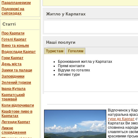
Парапланеризм
Подорожі на
снігоходах
Житло у Карпатах
Статті
Про Карпати
Готелі Карпат
Наші послуги
Вино та коньяк
Туристам
Готелям
Водоспади Карпат
Гори Карпат
Бронювання житла у Карпатах
День міста
Прямі контакти
Замки та палаци
Відгуки по готелях
Активні тури
Заповідники
Зелений туризм
Івана-Купала
Карпатський
трамвай
Розміщення інформації про готель на нашому
Редагування інформації і цін на вимогу
Коли відпочивати
Лічільник відвідувачів
Відпочинок у Ка
Крафтове пиво в
натуральна краса
Карпатах
тури до Карпат
с
Легенди Карпат
Карпатах Ви змож
сповнена народн
Лижне
славляться свої
спорядження
красивими гірськ