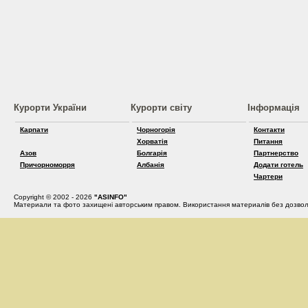
Курорти України
Курорти світу
Інформація
Карпати
Чорногорія
Контакти
Хорватія
Питання
Азов
Болгарія
Партнерство
Причорноморря
Албанія
Додати готель
Чартери
Copyright © 2002 - 2026
"ASINFO"
Материали та фото захищені авторським правом. Використання материалів без дозвол