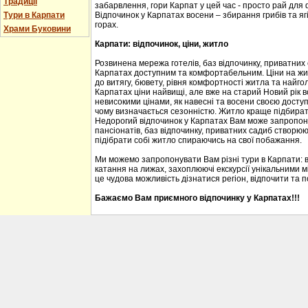
Традиції
забарвлення, гори Карпат у цей час - просто рай для
Тури в Карпати
Відпочинок у Карпатах восени – збирання грибів та ягі
горах.
Храми Буковини
Карпати: відпочинок, ціни, житло
Розвинена мережа готелів, баз відпочинку, приватних
Карпатах доступним та комфортабельним. Ціни на житл
до витягу, бювету, рівня комфортності житла та найгол
Карпатах ціни найвищі, але вже на старий Новий рік 
невисокими цінами, як навесні та восени своєю доступ
чому визначається сезонністю. Житло краще підбирати
Недорогий відпочинок у Карпатах Вам може запропону
пансіонатів, баз відпочинку, приватних садиб створю
підібрати собі житло спираючись на свої побажання.
Ми можемо запропонувати Вам різні тури в Карпати: 
катання на лижах, захоплюючі екскурсії унікальними м
це чудова можливість дізнатися регіон, відпочити та 
Бажаємо Вам приємного відпочинку у Карпатах!!!