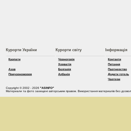
Курорти України
Курорти світу
Інформація
Карпати
Чорногорія
Контакти
Хорватія
Питання
Азов
Болгарія
Партнерство
Причорноморря
Албанія
Додати готель
Чартери
Copyright © 2002 - 2026
"ASINFO"
Материали та фото захищені авторським правом. Використання материалів без дозвол