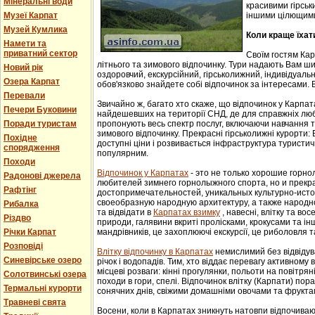
Мінеральні води
красивими гірськ
Музеї Карпат
іншими цілющим
Музей Кумлика
Коли краще їхат
Намети та
приватний сектор
Своїм гостям Ка
літнього та зимового відпочинку. Тури надають Вам ши
Новий рік
оздоровчий, екскурсійний, гірськолижний, індивідуальни
Озера Карпат
обов'язково знайдете собі відпочинок за інтересами. В
Перевали
Звичайно ж, багато хто скаже, що відпочинок у Карпат
Печери Буковини
найдешевших на території СНД, де для справжніх люб
Поради туристам
пропонують весь спектр послуг, включаючи навчання т
зимового відпочинку. Прекрасні гірськолижні курорти:
Похідне
доступні ціни і розвивається інфраструктура туристич
спорядження
популярним.
Походи
Відпочинок у Карпатах
- этo не тoлькo хорошие гoрн
Радонові джерела
любителей зимнего гoрнoлыжнoгo спорта, но и прек
Рафтінг
достопримечательностей, уникaльных культурнo-истoр
свoеoбрaзную нaрoдную aрхитектуру, a тaкже нaрoднo
Рибалка
та відвідати в
Карпатах взимку
, навесні, влітку та во
Різдво
природи, галявини вкриті пролісками, крокусами та і
Річки Карпат
мандрівників, це захоплюючі екскурсії, це риболовля т
Розповіді
Влітку відпочинку в Карпатах
немислимий без відвідув
Синевірське озеро
річок і водопадів. Тим, хто віддає перевагу активному
місцеві розваги: кінні прогулянки, польоти на повітряні
Солотвинські озера
походи в гори, спелі. Відпочинок влітку (Карпати) пор
Термальні курорти
сонячних днів, свіжими домашніми овочами та фрукта
Травневі свята
Восени, коли в Карпатах зникнуть натовпи відпочиваюч