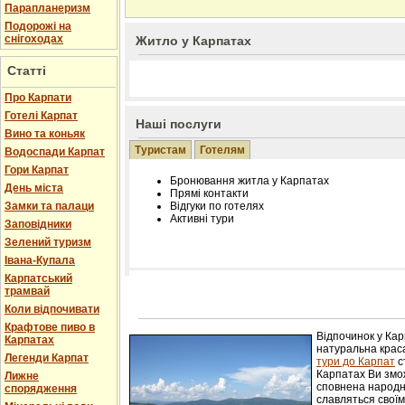
Парапланеризм
Подорожі на
снігоходах
Житло у Карпатах
Статті
Про Карпати
Готелі Карпат
Наші послуги
Вино та коньяк
Туристам
Готелям
Водоспади Карпат
Гори Карпат
Бронювання житла у Карпатах
День міста
Прямі контакти
Замки та палаци
Відгуки по готелях
Активні тури
Заповідники
Зелений туризм
Івана-Купала
Карпатський
трамвай
Розміщення інформації про готель на нашому
Редагування інформації і цін на вимогу
Коли відпочивати
Лічільник відвідувачів
Крафтове пиво в
Відпочинок у Ка
Карпатах
натуральна краса
Легенди Карпат
тури до Карпат
с
Карпатах Ви змож
Лижне
сповнена народн
спорядження
славляться свої