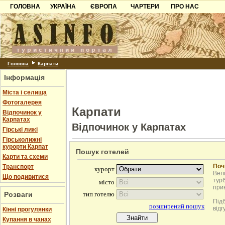
ГОЛОВНА
УКРАЇНА
ЄВРОПА
ЧАРТЕРИ
ПРО НАС
Карпати
Чорногорія
Контакти
Азов
Хорватія
Партнерам
Причорноморря
Болгарія
Додати готель
Шацьк
Албанія
Питання
Головна
Карпати
Інформація
Пошук готелів
Міста і селища
Фотогалерея
Карпати
Відпочинок у
Карпатах
Відпочинок у Карпатах
Гірські лижі
Гірськолижні
курорти Карпат
Пошук готелей
Карти та схеми
Поч
Транспорт
Вели
Що подивитися
турб
при
Розваги
Під
відг
Кінні прогулянки
Купання в чанах