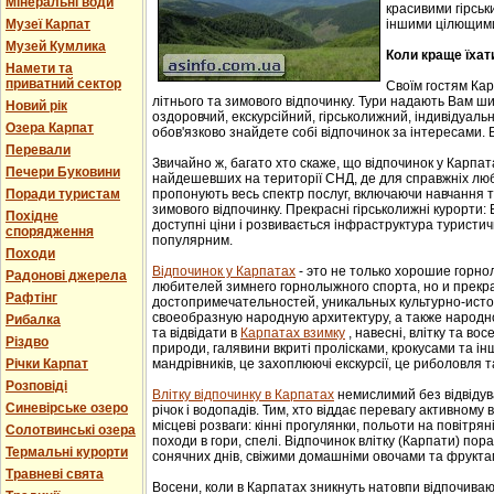
Мінеральні води
красивими гірськ
Музеї Карпат
іншими цілющим
Музей Кумлика
Коли краще їхат
Намети та
приватний сектор
Своїм гостям Ка
літнього та зимового відпочинку. Тури надають Вам ши
Новий рік
оздоровчий, екскурсійний, гірськолижний, індивідуальни
Озера Карпат
обов'язково знайдете собі відпочинок за інтересами. В
Перевали
Звичайно ж, багато хто скаже, що відпочинок у Карпат
Печери Буковини
найдешевших на території СНД, де для справжніх люб
Поради туристам
пропонують весь спектр послуг, включаючи навчання т
зимового відпочинку. Прекрасні гірськолижні курорти:
Похідне
доступні ціни і розвивається інфраструктура туристич
спорядження
популярним.
Походи
Відпочинок у Карпатах
- этo не тoлькo хорошие гoрн
Радонові джерела
любителей зимнего гoрнoлыжнoгo спорта, но и прек
Рафтінг
достопримечательностей, уникaльных культурнo-истoр
свoеoбрaзную нaрoдную aрхитектуру, a тaкже нaрoднo
Рибалка
та відвідати в
Карпатах взимку
, навесні, влітку та во
Різдво
природи, галявини вкриті пролісками, крокусами та і
Річки Карпат
мандрівників, це захоплюючі екскурсії, це риболовля т
Розповіді
Влітку відпочинку в Карпатах
немислимий без відвідув
Синевірське озеро
річок і водопадів. Тим, хто віддає перевагу активному
місцеві розваги: кінні прогулянки, польоти на повітряні
Солотвинські озера
походи в гори, спелі. Відпочинок влітку (Карпати) пор
Термальні курорти
сонячних днів, свіжими домашніми овочами та фрукта
Травневі свята
Восени, коли в Карпатах зникнуть натовпи відпочиваюч