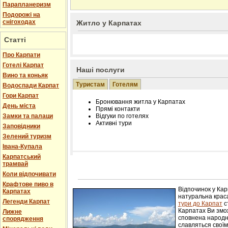
Парапланеризм
Подорожі на
снігоходах
Житло у Карпатах
Статті
Про Карпати
Готелі Карпат
Наші послуги
Вино та коньяк
Туристам
Готелям
Водоспади Карпат
Гори Карпат
Бронювання житла у Карпатах
День міста
Прямі контакти
Замки та палаци
Відгуки по готелях
Активні тури
Заповідники
Зелений туризм
Івана-Купала
Карпатський
трамвай
Розміщення інформації про готель на нашому
Редагування інформації і цін на вимогу
Коли відпочивати
Лічільник відвідувачів
Крафтове пиво в
Відпочинок у Ка
Карпатах
натуральна краса
Легенди Карпат
тури до Карпат
с
Карпатах Ви змож
Лижне
сповнена народн
спорядження
славляться свої