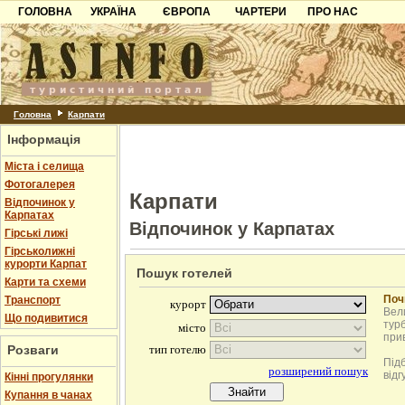
ГОЛОВНА
УКРАЇНА
ЄВРОПА
ЧАРТЕРИ
ПРО НАС
Карпати
Чорногорія
Контакти
Азов
Хорватія
Партнерам
Причорноморря
Болгарія
Додати готель
Шацьк
Албанія
Питання
Головна
Карпати
Інформація
Пошук готелів
Міста і селища
Фотогалерея
Карпати
Відпочинок у
Карпатах
Відпочинок у Карпатах
Гірські лижі
Гірськолижні
курорти Карпат
Пошук готелей
Карти та схеми
Поч
Транспорт
Вели
Що подивитися
турб
при
Розваги
Під
відг
Кінні прогулянки
Купання в чанах