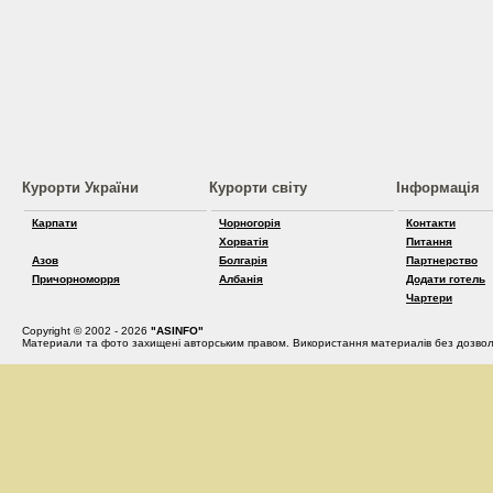
Курорти України
Курорти світу
Інформація
Карпати
Чорногорія
Контакти
Хорватія
Питання
Азов
Болгарія
Партнерство
Причорноморря
Албанія
Додати готель
Чартери
Copyright © 2002 - 2026
"ASINFO"
Материали та фото захищені авторським правом. Використання материалів без дозвол