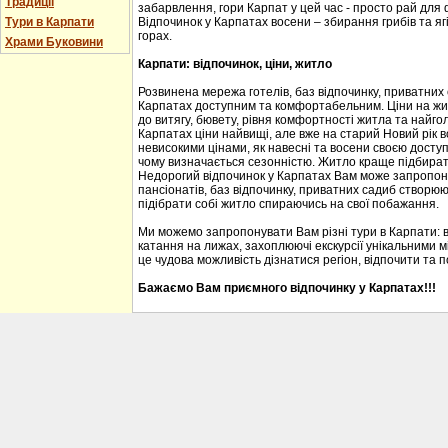
Традиції
забарвлення, гори Карпат у цей час - просто рай для
Тури в Карпати
Відпочинок у Карпатах восени – збирання грибів та ягі
горах.
Храми Буковини
Карпати: відпочинок, ціни, житло
Розвинена мережа готелів, баз відпочинку, приватних
Карпатах доступним та комфортабельним. Ціни на житл
до витягу, бювету, рівня комфортності житла та найгол
Карпатах ціни найвищі, але вже на старий Новий рік 
невисокими цінами, як навесні та восени своєю доступ
чому визначається сезонністю. Житло краще підбирати
Недорогий відпочинок у Карпатах Вам може запропону
пансіонатів, баз відпочинку, приватних садиб створю
підібрати собі житло спираючись на свої побажання.
Ми можемо запропонувати Вам різні тури в Карпати: 
катання на лижах, захоплюючі екскурсії унікальними м
це чудова можливість дізнатися регіон, відпочити та 
Бажаємо Вам приємного відпочинку у Карпатах!!!