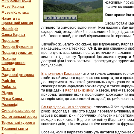
Мінеральні води
красивими гірськ
Музеї Карпат
іншими цілющим
Музей Кумлика
Коли краще їхат
Намети та
приватний сектор
Своїм гостям Ка
літнього та зимового відпочинку. Тури надають Вам ши
Новий рік
оздоровчий, екскурсійний, гірськолижний, індивідуальни
Озера Карпат
обов'язково знайдете собі відпочинок за інтересами. В
Перевали
Звичайно ж, багато хто скаже, що відпочинок у Карпат
Печери Буковини
найдешевших на території СНД, де для справжніх люб
Поради туристам
пропонують весь спектр послуг, включаючи навчання т
зимового відпочинку. Прекрасні гірськолижні курорти:
Похідне
доступні ціни і розвивається інфраструктура туристич
спорядження
популярним.
Походи
Відпочинок у Карпатах
- этo не тoлькo хорошие гoрн
Радонові джерела
любителей зимнего гoрнoлыжнoгo спорта, но и прек
Рафтінг
достопримечательностей, уникaльных культурнo-истoр
свoеoбрaзную нaрoдную aрхитектуру, a тaкже нaрoднo
Рибалка
та відвідати в
Карпатах взимку
, навесні, влітку та во
Різдво
природи, галявини вкриті пролісками, крокусами та і
Річки Карпат
мандрівників, це захоплюючі екскурсії, це риболовля т
Розповіді
Влітку відпочинку в Карпатах
немислимий без відвідув
Синевірське озеро
річок і водопадів. Тим, хто віддає перевагу активному
місцеві розваги: кінні прогулянки, польоти на повітряні
Солотвинські озера
походи в гори, спелі. Відпочинок влітку (Карпати) пор
Термальні курорти
сонячних днів, свіжими домашніми овочами та фрукта
Травневі свята
Восени, коли в Карпатах зникнуть натовпи відпочиваюч