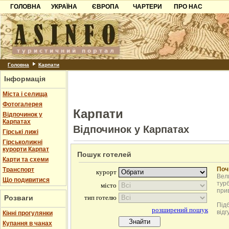
ГОЛОВНА
УКРАЇНА
ЄВРОПА
ЧАРТЕРИ
ПРО НАС
Карпати
Чорногорія
Контакти
Азов
Хорватія
Партнерам
Причорноморря
Болгарія
Додати готель
Шацьк
Албанія
Питання
Головна
Карпати
Інформація
Пошук готелів
Міста і селища
Фотогалерея
Карпати
Відпочинок у
Карпатах
Відпочинок у Карпатах
Гірські лижі
Гірськолижні
курорти Карпат
Пошук готелей
Карти та схеми
Поч
Транспорт
Вели
Що подивитися
турб
при
Розваги
Під
відг
Кінні прогулянки
Купання в чанах