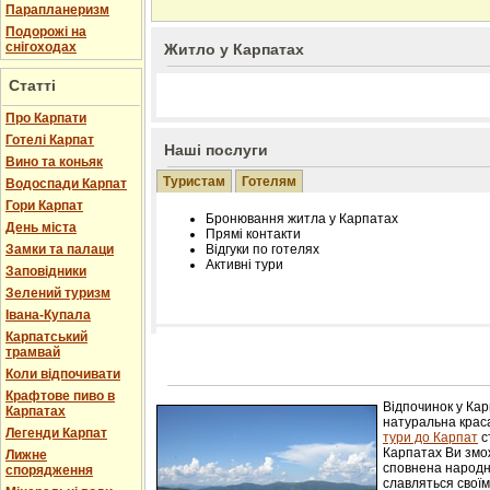
Парапланеризм
Подорожі на
снігоходах
Житло у Карпатах
Статті
Про Карпати
Готелі Карпат
Наші послуги
Вино та коньяк
Туристам
Готелям
Водоспади Карпат
Гори Карпат
Бронювання житла у Карпатах
День міста
Прямі контакти
Замки та палаци
Відгуки по готелях
Активні тури
Заповідники
Зелений туризм
Івана-Купала
Карпатський
трамвай
Розміщення інформації про готель на нашому
Редагування інформації і цін на вимогу
Коли відпочивати
Лічільник відвідувачів
Крафтове пиво в
Відпочинок у Ка
Карпатах
натуральна краса
Легенди Карпат
тури до Карпат
с
Карпатах Ви змож
Лижне
сповнена народн
спорядження
славляться свої