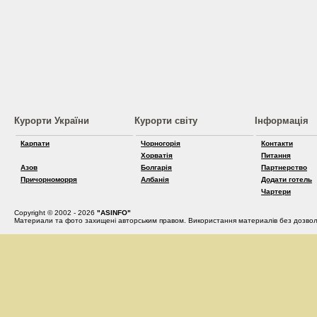
Курорти України
Курорти світу
Інформація
Карпати
Чорногорія
Контакти
Хорватія
Питання
Азов
Болгарія
Партнерство
Причорноморря
Албанія
Додати готель
Чартери
Copyright © 2002 - 2026
"ASINFO"
Материали та фото захищені авторським правом. Використання материалів без дозвол