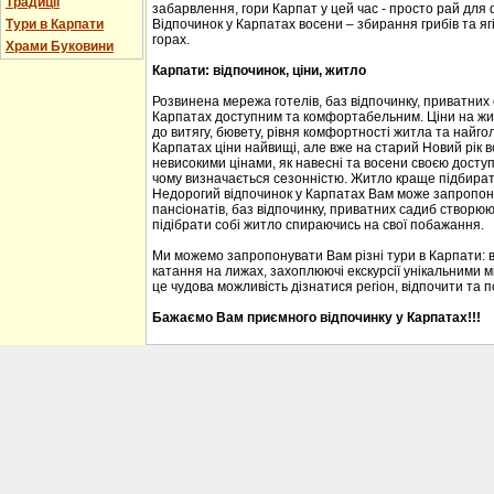
Традиції
забарвлення, гори Карпат у цей час - просто рай для
Тури в Карпати
Відпочинок у Карпатах восени – збирання грибів та ягі
горах.
Храми Буковини
Карпати: відпочинок, ціни, житло
Розвинена мережа готелів, баз відпочинку, приватних
Карпатах доступним та комфортабельним. Ціни на житл
до витягу, бювету, рівня комфортності житла та найгол
Карпатах ціни найвищі, але вже на старий Новий рік 
невисокими цінами, як навесні та восени своєю доступ
чому визначається сезонністю. Житло краще підбирати
Недорогий відпочинок у Карпатах Вам може запропону
пансіонатів, баз відпочинку, приватних садиб створю
підібрати собі житло спираючись на свої побажання.
Ми можемо запропонувати Вам різні тури в Карпати: 
катання на лижах, захоплюючі екскурсії унікальними м
це чудова можливість дізнатися регіон, відпочити та 
Бажаємо Вам приємного відпочинку у Карпатах!!!