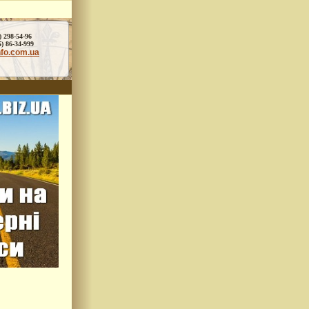
) 298-54-96
86-34-999
nfo.com.ua