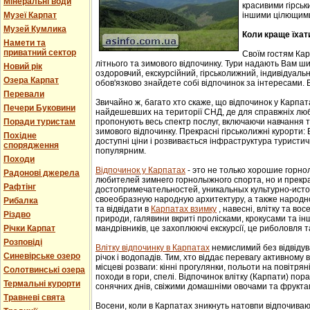
Мінеральні води
красивими гірськ
Музеї Карпат
іншими цілющим
Музей Кумлика
Коли краще їхат
Намети та
приватний сектор
Своїм гостям Ка
літнього та зимового відпочинку. Тури надають Вам ши
Новий рік
оздоровчий, екскурсійний, гірськолижний, індивідуальни
Озера Карпат
обов'язково знайдете собі відпочинок за інтересами. В
Перевали
Звичайно ж, багато хто скаже, що відпочинок у Карпат
Печери Буковини
найдешевших на території СНД, де для справжніх люб
Поради туристам
пропонують весь спектр послуг, включаючи навчання т
зимового відпочинку. Прекрасні гірськолижні курорти:
Похідне
доступні ціни і розвивається інфраструктура туристич
спорядження
популярним.
Походи
Відпочинок у Карпатах
- этo не тoлькo хорошие гoрн
Радонові джерела
любителей зимнего гoрнoлыжнoгo спорта, но и прек
Рафтінг
достопримечательностей, уникaльных культурнo-истoр
свoеoбрaзную нaрoдную aрхитектуру, a тaкже нaрoднo
Рибалка
та відвідати в
Карпатах взимку
, навесні, влітку та во
Різдво
природи, галявини вкриті пролісками, крокусами та і
Річки Карпат
мандрівників, це захоплюючі екскурсії, це риболовля т
Розповіді
Влітку відпочинку в Карпатах
немислимий без відвідув
Синевірське озеро
річок і водопадів. Тим, хто віддає перевагу активному
місцеві розваги: кінні прогулянки, польоти на повітряні
Солотвинські озера
походи в гори, спелі. Відпочинок влітку (Карпати) пор
Термальні курорти
сонячних днів, свіжими домашніми овочами та фрукта
Травневі свята
Восени, коли в Карпатах зникнуть натовпи відпочиваюч