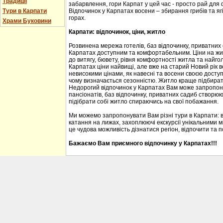
Традиції
забарвлення, гори Карпат у цей час - просто рай для
Тури в Карпати
Відпочинок у Карпатах восени – збирання грибів та ягі
горах.
Храми Буковини
Карпати: відпочинок, ціни, житло
Розвинена мережа готелів, баз відпочинку, приватних
Карпатах доступним та комфортабельним. Ціни на житл
до витягу, бювету, рівня комфортності житла та найгол
Карпатах ціни найвищі, але вже на старий Новий рік 
невисокими цінами, як навесні та восени своєю доступ
чому визначається сезонністю. Житло краще підбирати
Недорогий відпочинок у Карпатах Вам може запропону
пансіонатів, баз відпочинку, приватних садиб створю
підібрати собі житло спираючись на свої побажання.
Ми можемо запропонувати Вам різні тури в Карпати: 
катання на лижах, захоплюючі екскурсії унікальними м
це чудова можливість дізнатися регіон, відпочити та 
Бажаємо Вам приємного відпочинку у Карпатах!!!