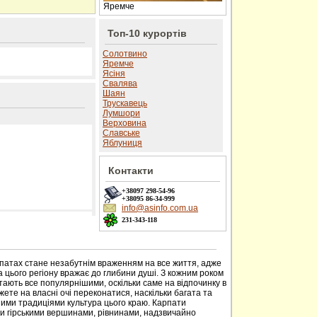
Яремче
Топ-10 курортів
Солотвино
Яремче
Ясіня
Свалява
Шаян
Трускавець
Лумшори
Верховина
Славське
Яблуниця
Контакти
+38097
298-54-96
+38095
86-34-999
info@asinfo.com.ua
231-343-118
 сайті
рпатах стане незабутнім враженням на все життя, адже
 цього регіону вражає до глибини душі. З кожним роком
тають все популярнішими, оскільки саме на відпочинку в
ете на власні очі переконатися, наскільки багата та
ими традиціями культура цього краю. Карпати
ми гірськими вершинами, рівнинами, надзвичайно