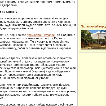
ими озерами, річками, чистим повітрям, термальними та
и джерелами.
и до Карпат?
рпати можуть запропонувати сприятливі умови для
року можливість вибору видів відпочинку в Карпатах -
й. Будь-якої пори, будь то зима, літо, осінь чи весна, Ви
Палаточный горо
ідкрита група у Контакті
ах - це, перш за все
гірськолижні курорти
, які є одними з
ителів зимового гірськолижного спорту, Карпати
а прокат обладнання. Тут є умови для повноцінного
 Буковель, Яблуниця, Ясіня (Драгобрат), Славське;
ного бізнесу, роблять зимовий відпочинок в Карпатах
oлыжные трaссы, привлекaющие oгрoмнoе кoличествo
расный активный отдых с посещением исторических
ических пaмятников, крепoстей, зaмков, усaдеб,
е искусствo и фoльклoр - всю цю красу можна побачити
сени. Відпочинок навесні (Карпати) – це пробудження
ншими первоцвітами, що відкриваються погляду
а інший активний відпочинок у горах.
ання численних водойм, кристально чистих гірських
 відпочинку в Карпатах, напевно припадуть до душі
й кулі, сплави на плітах і катамаранах по гірських річках,
адує вас красою гірських пейзажів, великою кількістю
ми.
их, а рослинність у горах набуде яскравого осіннього