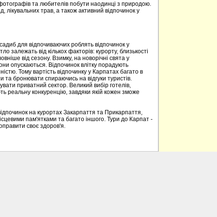
 фотографів та любителів побути наодинці з природою.
д, лікувальних трав, а також активний відпочинок у
 садиб для відпочиваючих роблять відпочинок у
о залежать від кількох факторів: курорту, близькості
овніше від сезону. Взимку, на новорічні свята у
вони опускаються. Відпочинок влітку порадують
ністю. Тому вартість відпочинку у Карпатах багато в
 та бронювати спираючись на відгуки туристів.
вати приватний сектор. Великий вибір готелів,
ють реальну конкуренцію, завдяки якій кожен зможе
відпочинок на курортах Закарпаття та Прикарпаття,
ісцевими пам'ятками та багато іншого. Тури до Карпат -
поправити своє здоров'я.