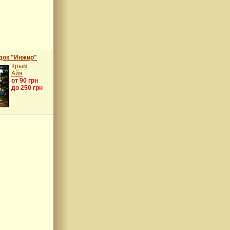
док "Инжир"
Крым
Айя
от 90 грн
до 250 грн