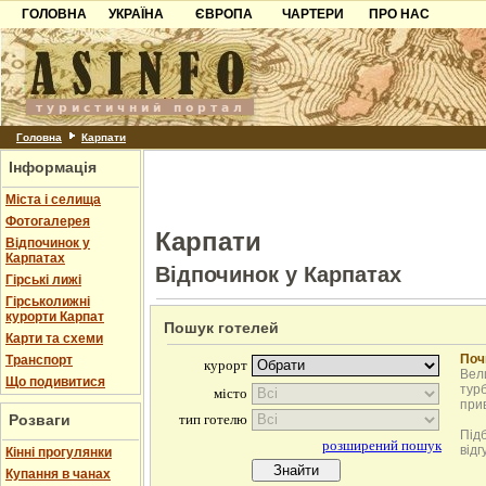
ГОЛОВНА
УКРАЇНА
ЄВРОПА
ЧАРТЕРИ
ПРО НАС
Карпати
Чорногорія
Контакти
Азов
Хорватія
Партнерам
Причорноморря
Болгарія
Додати готель
Шацьк
Албанія
Питання
Головна
Карпати
Інформація
Пошук готелів
Міста і селища
Фотогалерея
Карпати
Відпочинок у
Карпатах
Відпочинок у Карпатах
Гірські лижі
Гірськолижні
курорти Карпат
Пошук готелей
Карти та схеми
Поч
Транспорт
Вели
Що подивитися
турб
при
Розваги
Під
відг
Кінні прогулянки
Купання в чанах