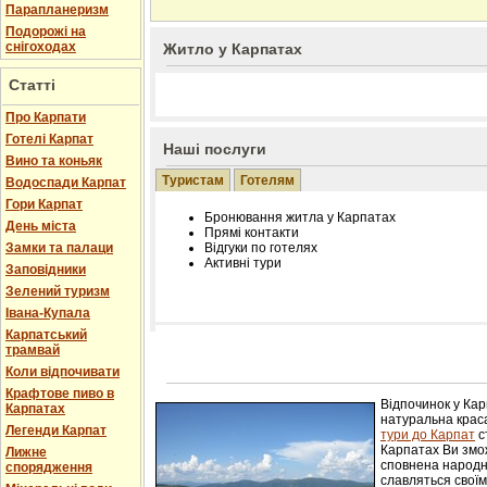
Парапланеризм
Подорожі на
снігоходах
Житло у Карпатах
Статті
Про Карпати
Готелі Карпат
Наші послуги
Вино та коньяк
Туристам
Готелям
Водоспади Карпат
Гори Карпат
Бронювання житла у Карпатах
День міста
Прямі контакти
Замки та палаци
Відгуки по готелях
Активні тури
Заповідники
Зелений туризм
Івана-Купала
Карпатський
трамвай
Розміщення інформації про готель на нашому
Редагування інформації і цін на вимогу
Коли відпочивати
Лічільник відвідувачів
Крафтове пиво в
Відпочинок у Ка
Карпатах
натуральна краса
Легенди Карпат
тури до Карпат
с
Карпатах Ви змож
Лижне
сповнена народн
спорядження
славляться свої