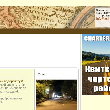
Контакти:
тел. (+38097
(+38095) 
info@asi
Фото
ни подорож тут!
кий вибір готелів,
аз, пансионатів та
ватних садиб.
бір, бронювання,
уки