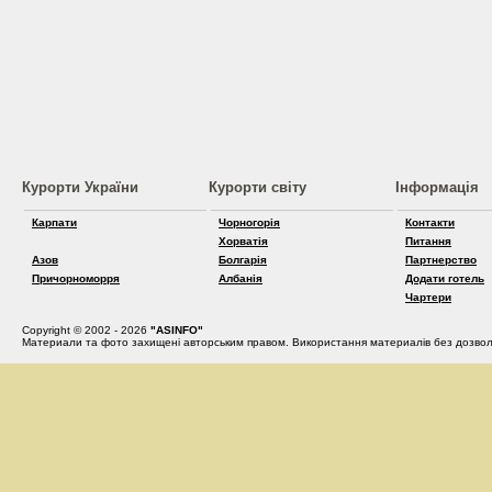
Курорти України
Курорти світу
Інформація
Карпати
Чорногорія
Контакти
Хорватія
Питання
Азов
Болгарія
Партнерство
Причорноморря
Албанія
Додати готель
Чартери
Copyright © 2002 - 2026
"ASINFO"
Материали та фото захищені авторським правом. Використання материалів без дозвол