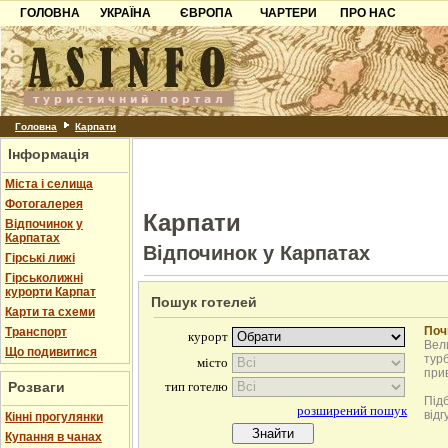
ГОЛОВНА
УКРАЇНА
ЄВРОПА
ЧАРТЕРИ
ПРО НАС
Карпати
Чорногорія
Контакти
Азов
Хорватія
Партнерам
Причорноморря
Болгарія
Додати готель
Шацьк
Албанія
Питання
Головна
Карпати
Інформація
Пошук готелів
Міста і селища
Фотогалерея
Карпати
Відпочинок у
Карпатах
Відпочинок у Карпатах
Гірські лижі
Гірськолижні
курорти Карпат
Пошук готелей
Карти та схеми
Поч
Транспорт
Вели
Що подивитися
турб
при
Розваги
Під
відг
Кінні прогулянки
Купання в чанах