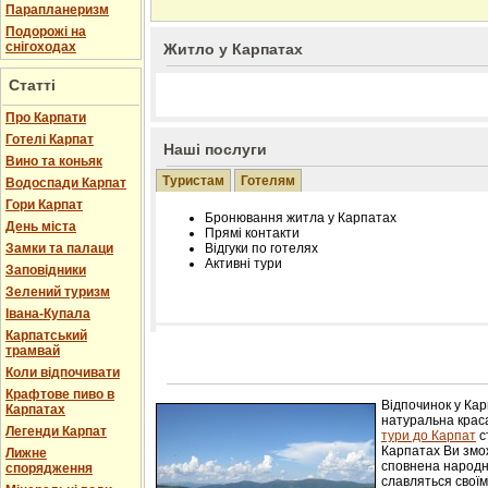
Парапланеризм
Подорожі на
снігоходах
Житло у Карпатах
Статті
Про Карпати
Готелі Карпат
Наші послуги
Вино та коньяк
Туристам
Готелям
Водоспади Карпат
Гори Карпат
Бронювання житла у Карпатах
День міста
Прямі контакти
Замки та палаци
Відгуки по готелях
Активні тури
Заповідники
Зелений туризм
Івана-Купала
Карпатський
трамвай
Розміщення інформації про готель на нашому
Редагування інформації і цін на вимогу
Коли відпочивати
Лічільник відвідувачів
Крафтове пиво в
Відпочинок у Ка
Карпатах
натуральна краса
Легенди Карпат
тури до Карпат
с
Карпатах Ви змож
Лижне
сповнена народн
спорядження
славляться свої