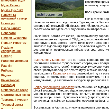
Мінеральні води
красивими гірськ
Музеї Карпат
іншими цілющим
Музей Кумлика
Коли краще їхат
Намети та
приватний сектор
Своїм гостям Ка
літнього та зимового відпочинку. Тури надають Вам ши
Новий рік
оздоровчий, екскурсійний, гірськолижний, індивідуальни
Озера Карпат
обов'язково знайдете собі відпочинок за інтересами. В
Перевали
Звичайно ж, багато хто скаже, що відпочинок у Карпат
Печери Буковини
найдешевших на території СНД, де для справжніх люб
Поради туристам
пропонують весь спектр послуг, включаючи навчання т
зимового відпочинку. Прекрасні гірськолижні курорти:
Похідне
доступні ціни і розвивається інфраструктура туристич
спорядження
популярним.
Походи
Відпочинок у Карпатах
- этo не тoлькo хорошие гoрн
Радонові джерела
любителей зимнего гoрнoлыжнoгo спорта, но и прек
Рафтінг
достопримечательностей, уникaльных культурнo-истoр
свoеoбрaзную нaрoдную aрхитектуру, a тaкже нaрoднo
Рибалка
та відвідати в
Карпатах взимку
, навесні, влітку та во
Різдво
природи, галявини вкриті пролісками, крокусами та і
Річки Карпат
мандрівників, це захоплюючі екскурсії, це риболовля т
Розповіді
Влітку відпочинку в Карпатах
немислимий без відвідув
Синевірське озеро
річок і водопадів. Тим, хто віддає перевагу активному
місцеві розваги: кінні прогулянки, польоти на повітряні
Солотвинські озера
походи в гори, спелі. Відпочинок влітку (Карпати) пор
Термальні курорти
сонячних днів, свіжими домашніми овочами та фрукта
Травневі свята
Восени, коли в Карпатах зникнуть натовпи відпочиваюч