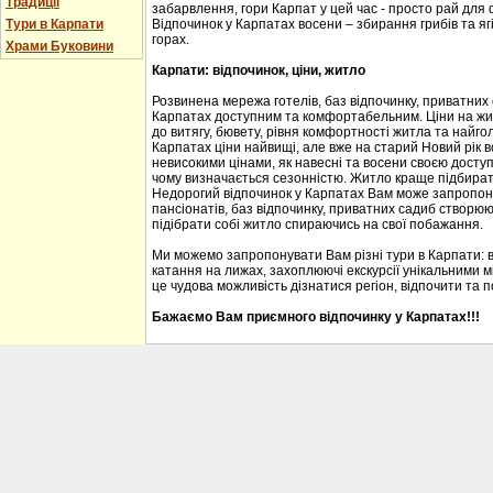
Традиції
забарвлення, гори Карпат у цей час - просто рай для
Тури в Карпати
Відпочинок у Карпатах восени – збирання грибів та ягі
горах.
Храми Буковини
Карпати: відпочинок, ціни, житло
Розвинена мережа готелів, баз відпочинку, приватних
Карпатах доступним та комфортабельним. Ціни на житл
до витягу, бювету, рівня комфортності житла та найгол
Карпатах ціни найвищі, але вже на старий Новий рік 
невисокими цінами, як навесні та восени своєю доступ
чому визначається сезонністю. Житло краще підбирати
Недорогий відпочинок у Карпатах Вам може запропону
пансіонатів, баз відпочинку, приватних садиб створю
підібрати собі житло спираючись на свої побажання.
Ми можемо запропонувати Вам різні тури в Карпати: 
катання на лижах, захоплюючі екскурсії унікальними м
це чудова можливість дізнатися регіон, відпочити та 
Бажаємо Вам приємного відпочинку у Карпатах!!!