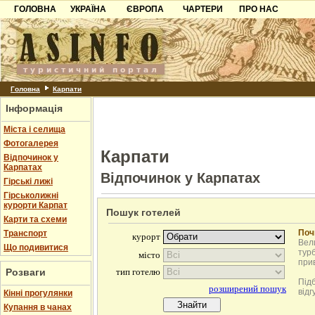
ГОЛОВНА
УКРАЇНА
ЄВРОПА
ЧАРТЕРИ
ПРО НАС
Карпати
Чорногорія
Контакти
Азов
Хорватія
Партнерам
Причорноморря
Болгарія
Додати готель
Шацьк
Албанія
Питання
Головна
Карпати
Інформація
Пошук готелів
Міста і селища
Фотогалерея
Карпати
Відпочинок у
Карпатах
Відпочинок у Карпатах
Гірські лижі
Гірськолижні
курорти Карпат
Пошук готелей
Карти та схеми
Поч
Транспорт
Вели
Що подивитися
турб
при
Розваги
Під
відг
Кінні прогулянки
Купання в чанах