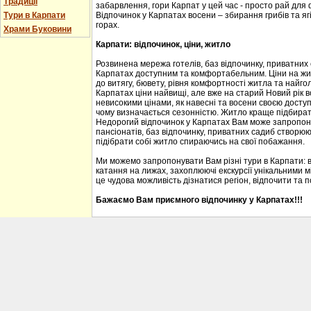
Традиції
забарвлення, гори Карпат у цей час - просто рай для
Тури в Карпати
Відпочинок у Карпатах восени – збирання грибів та ягі
горах.
Храми Буковини
Карпати: відпочинок, ціни, житло
Розвинена мережа готелів, баз відпочинку, приватних
Карпатах доступним та комфортабельним. Ціни на житл
до витягу, бювету, рівня комфортності житла та найгол
Карпатах ціни найвищі, але вже на старий Новий рік 
невисокими цінами, як навесні та восени своєю доступ
чому визначається сезонністю. Житло краще підбирати
Недорогий відпочинок у Карпатах Вам може запропону
пансіонатів, баз відпочинку, приватних садиб створю
підібрати собі житло спираючись на свої побажання.
Ми можемо запропонувати Вам різні тури в Карпати: 
катання на лижах, захоплюючі екскурсії унікальними м
це чудова можливість дізнатися регіон, відпочити та 
Бажаємо Вам приємного відпочинку у Карпатах!!!