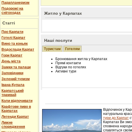
Парапланеризм
Подорожі на
снігоходах
Житло у Карпатах
Статті
Про Карпати
Готелі Карпат
Наші послуги
Вино та коньяк
Туристам
Готелям
Водоспади Карпат
Гори Карпат
Бронювання житла у Карпатах
День міста
Прямі контакти
Замки та палаци
Відгуки по готелях
Активні тури
Заповідники
Зелений туризм
Івана-Купала
Карпатський
трамвай
Розміщення інформації про готель на нашому
Редагування інформації і цін на вимогу
Коли відпочивати
Лічільник відвідувачів
Крафтове пиво в
Відпочинок у Ка
Карпатах
натуральна краса
Легенди Карпат
тури до Карпат
с
Карпатах Ви змож
Лижне
сповнена народн
спорядження
славляться свої