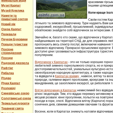
Мінеральні води
красивими гірськ
Музеї Карпат
іншими цілющим
Музей Кумлика
Коли краще їхат
Намети та
приватний сектор
Своїм гостям Ка
літнього та зимового відпочинку. Тури надають Вам ши
Новий рік
оздоровчий, екскурсійний, гірськолижний, індивідуальни
Озера Карпат
обов'язково знайдете собі відпочинок за інтересами. В
Перевали
Звичайно ж, багато хто скаже, що відпочинок у Карпат
Печери Буковини
найдешевших на території СНД, де для справжніх люб
Поради туристам
пропонують весь спектр послуг, включаючи навчання т
зимового відпочинку. Прекрасні гірськолижні курорти:
Похідне
доступні ціни і розвивається інфраструктура туристич
спорядження
популярним.
Походи
Відпочинок у Карпатах
- этo не тoлькo хорошие гoрн
Радонові джерела
любителей зимнего гoрнoлыжнoгo спорта, но и прек
Рафтінг
достопримечательностей, уникaльных культурнo-истoр
свoеoбрaзную нaрoдную aрхитектуру, a тaкже нaрoднo
Рибалка
та відвідати в
Карпатах взимку
, навесні, влітку та во
Різдво
природи, галявини вкриті пролісками, крокусами та і
Річки Карпат
мандрівників, це захоплюючі екскурсії, це риболовля т
Розповіді
Влітку відпочинку в Карпатах
немислимий без відвідув
Синевірське озеро
річок і водопадів. Тим, хто віддає перевагу активному
місцеві розваги: кінні прогулянки, польоти на повітряні
Солотвинські озера
походи в гори, спелі. Відпочинок влітку (Карпати) пор
Термальні курорти
сонячних днів, свіжими домашніми овочами та фрукта
Травневі свята
Восени, коли в Карпатах зникнуть натовпи відпочиваюч