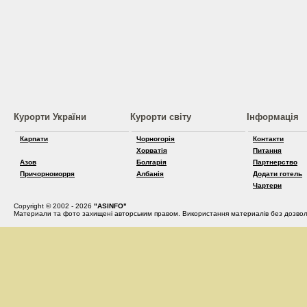
Курорти України
Курорти світу
Інформація
Карпати
Чорногорія
Контакти
Хорватія
Питання
Азов
Болгарія
Партнерство
Причорноморря
Албанія
Додати готель
Чартери
Copyright © 2002 - 2026
"ASINFO"
Материали та фото захищені авторським правом. Використання материалів без дозвол