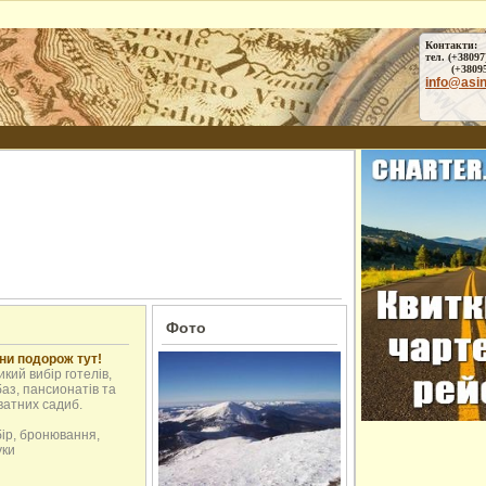
Контакти:
тел. (+38097
(+38095) 
info@asi
Фото
ни подорож тут!
кий вибір готелів,
аз, пансионатів та
ватних садиб.
бір, бронювання,
уки