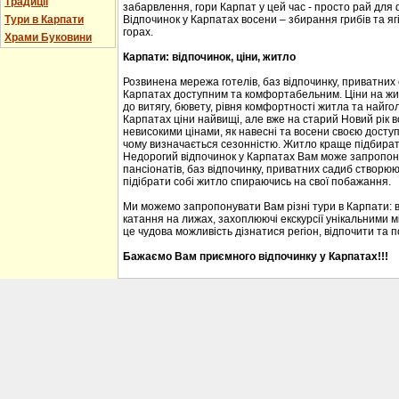
Традиції
забарвлення, гори Карпат у цей час - просто рай для
Тури в Карпати
Відпочинок у Карпатах восени – збирання грибів та ягі
горах.
Храми Буковини
Карпати: відпочинок, ціни, житло
Розвинена мережа готелів, баз відпочинку, приватних
Карпатах доступним та комфортабельним. Ціни на житл
до витягу, бювету, рівня комфортності житла та найгол
Карпатах ціни найвищі, але вже на старий Новий рік 
невисокими цінами, як навесні та восени своєю доступ
чому визначається сезонністю. Житло краще підбирати
Недорогий відпочинок у Карпатах Вам може запропону
пансіонатів, баз відпочинку, приватних садиб створю
підібрати собі житло спираючись на свої побажання.
Ми можемо запропонувати Вам різні тури в Карпати: 
катання на лижах, захоплюючі екскурсії унікальними м
це чудова можливість дізнатися регіон, відпочити та 
Бажаємо Вам приємного відпочинку у Карпатах!!!