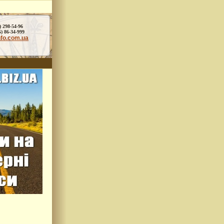
) 298-54-96
86-34-999
nfo.com.ua