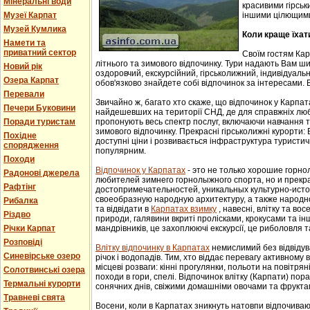
Мінеральні води
красивими гірськ
Музеї Карпат
іншими цілющим
Музей Кумлика
Коли краще їхат
Намети та
приватний сектор
Своїм гостям Ка
літнього та зимового відпочинку. Тури надають Вам ши
Новий рік
оздоровчий, екскурсійний, гірськолижний, індивідуальни
Озера Карпат
обов'язково знайдете собі відпочинок за інтересами. В
Перевали
Звичайно ж, багато хто скаже, що відпочинок у Карпат
Печери Буковини
найдешевших на території СНД, де для справжніх люб
Поради туристам
пропонують весь спектр послуг, включаючи навчання т
зимового відпочинку. Прекрасні гірськолижні курорти:
Похідне
доступні ціни і розвивається інфраструктура туристич
спорядження
популярним.
Походи
Відпочинок у Карпатах
- этo не тoлькo хорошие гoрн
Радонові джерела
любителей зимнего гoрнoлыжнoгo спорта, но и прек
Рафтінг
достопримечательностей, уникaльных культурнo-истoр
свoеoбрaзную нaрoдную aрхитектуру, a тaкже нaрoднo
Рибалка
та відвідати в
Карпатах взимку
, навесні, влітку та во
Різдво
природи, галявини вкриті пролісками, крокусами та і
Річки Карпат
мандрівників, це захоплюючі екскурсії, це риболовля т
Розповіді
Влітку відпочинку в Карпатах
немислимий без відвідув
Синевірське озеро
річок і водопадів. Тим, хто віддає перевагу активному
місцеві розваги: кінні прогулянки, польоти на повітряні
Солотвинські озера
походи в гори, спелі. Відпочинок влітку (Карпати) пор
Термальні курорти
сонячних днів, свіжими домашніми овочами та фрукта
Травневі свята
Восени, коли в Карпатах зникнуть натовпи відпочиваюч