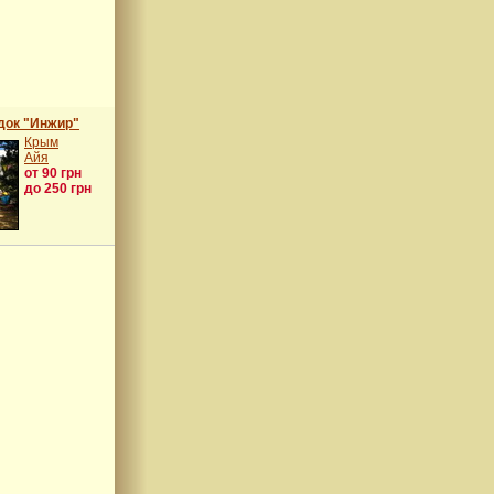
док "Инжир"
Крым
Айя
от 90 грн
до 250 грн