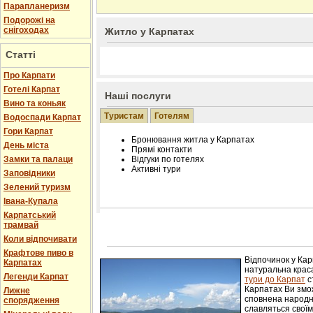
Парапланеризм
Подорожі на
снігоходах
Житло у Карпатах
Статті
Про Карпати
Готелі Карпат
Наші послуги
Вино та коньяк
Туристам
Готелям
Водоспади Карпат
Гори Карпат
Бронювання житла у Карпатах
День міста
Прямі контакти
Замки та палаци
Відгуки по готелях
Активні тури
Заповідники
Зелений туризм
Івана-Купала
Карпатський
трамвай
Розміщення інформації про готель на нашому
Редагування інформації і цін на вимогу
Коли відпочивати
Лічільник відвідувачів
Крафтове пиво в
Відпочинок у Ка
Карпатах
натуральна краса
Легенди Карпат
тури до Карпат
с
Карпатах Ви змож
Лижне
сповнена народн
спорядження
славляться свої