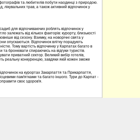
 фотографів та любителів побути наодинці з природою.
д, лікувальних трав, а також активний відпочинок у
 садиб для відпочиваючих роблять відпочинок у
о залежать від кількох факторів: курорту, близькості
овніше від сезону. Взимку, на новорічні свята у
вони опускаються. Відпочинок влітку порадують
ністю. Тому вартість відпочинку у Карпатах багато в
 та бронювати спираючись на відгуки туристів.
вати приватний сектор. Великий вибір готелів,
ють реальну конкуренцію, завдяки якій кожен зможе
відпочинок на курортах Закарпаття та Прикарпаття,
ісцевими пам'ятками та багато іншого. Тури до Карпат -
поправити своє здоров'я.