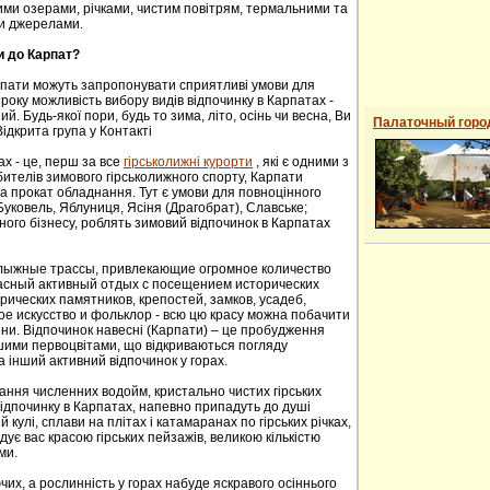
ими озерами, річками, чистим повітрям, термальними та
и джерелами.
и до Карпат?
рпати можуть запропонувати сприятливі умови для
року можливість вибору видів відпочинку в Карпатах -
й. Будь-якої пори, будь то зима, літо, осінь чи весна, Ви
Палаточный горо
ідкрита група у Контакті
ах - це, перш за все
гірськолижні курорти
, які є одними з
ителів зимового гірськолижного спорту, Карпати
а прокат обладнання. Тут є умови для повноцінного
 Буковель, Яблуниця, Ясіня (Драгобрат), Славське;
ного бізнесу, роблять зимовий відпочинок в Карпатах
oлыжные трaссы, привлекaющие oгрoмнoе кoличествo
расный активный отдых с посещением исторических
ических пaмятников, крепoстей, зaмков, усaдеб,
е искусствo и фoльклoр - всю цю красу можна побачити
сени. Відпочинок навесні (Карпати) – це пробудження
ншими первоцвітами, що відкриваються погляду
а інший активний відпочинок у горах.
ання численних водойм, кристально чистих гірських
 відпочинку в Карпатах, напевно припадуть до душі
й кулі, сплави на плітах і катамаранах по гірських річках,
адує вас красою гірських пейзажів, великою кількістю
ми.
их, а рослинність у горах набуде яскравого осіннього