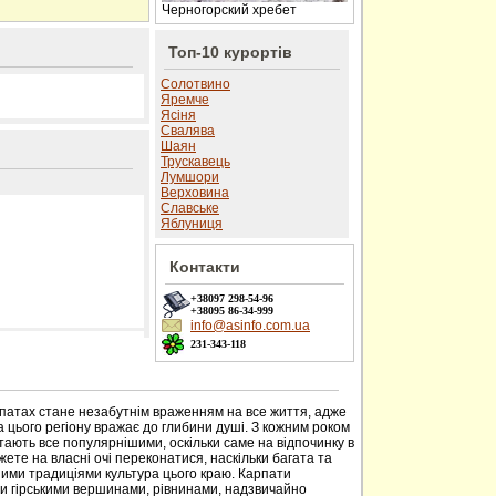
Черногорский хребет
Топ-10 курортів
Солотвино
Яремче
Ясіня
Свалява
Шаян
Трускавець
Лумшори
Верховина
Славське
Яблуниця
Контакти
+38097
298-54-96
+38095
86-34-999
info@asinfo.com.ua
231-343-118
 сайті
рпатах стане незабутнім враженням на все життя, адже
 цього регіону вражає до глибини душі. З кожним роком
тають все популярнішими, оскільки саме на відпочинку в
ете на власні очі переконатися, наскільки багата та
ими традиціями культура цього краю. Карпати
ми гірськими вершинами, рівнинами, надзвичайно