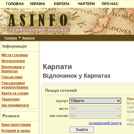
ГОЛОВНА
УКРАЇНА
ЄВРОПА
ЧАРТЕРИ
ПРО НАС
Карпати
Чорногорія
Контакти
Азов
Хорватія
Партнерам
Причорноморря
Болгарія
Додати готель
Шацьк
Албанія
Питання
Головна
Карпати
Інформація
Пошук готелів
Міста і селища
Фотогалерея
Карпати
Відпочинок у
Карпатах
Відпочинок у Карпатах
Гірські лижі
Гірськолижні
курорти Карпат
Пошук готелей
Карти та схеми
Поч
Транспорт
Вели
Що подивитися
турб
при
Розваги
Під
відг
Кінні прогулянки
Купання в чанах