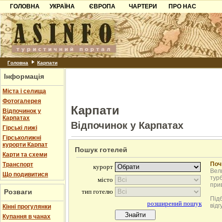
ГОЛОВНА
УКРАЇНА
ЄВРОПА
ЧАРТЕРИ
ПРО НАС
Карпати
Чорногорія
Контакти
Азов
Хорватія
Партнерам
Причорноморря
Болгарія
Додати готель
Шацьк
Албанія
Питання
Головна
Карпати
Інформація
Пошук готелів
Міста і селища
Фотогалерея
Карпати
Відпочинок у
Карпатах
Відпочинок у Карпатах
Гірські лижі
Гірськолижні
курорти Карпат
Пошук готелей
Карти та схеми
Поч
Транспорт
Вели
Що подивитися
турб
при
Розваги
Під
відг
Кінні прогулянки
Купання в чанах