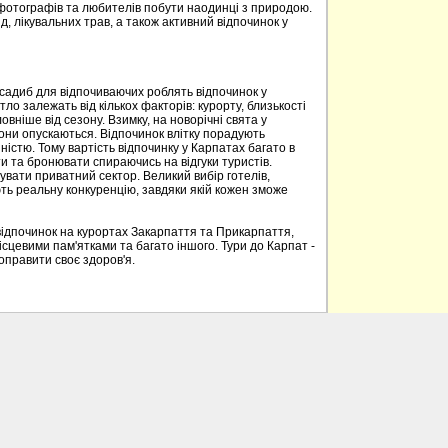
 фотографів та любителів побути наодинці з природою.
д, лікувальних трав, а також активний відпочинок у
 садиб для відпочиваючих роблять відпочинок у
о залежать від кількох факторів: курорту, близькості
овніше від сезону. Взимку, на новорічні свята у
вони опускаються. Відпочинок влітку порадують
ністю. Тому вартість відпочинку у Карпатах багато в
 та бронювати спираючись на відгуки туристів.
вати приватний сектор. Великий вибір готелів,
ють реальну конкуренцію, завдяки якій кожен зможе
відпочинок на курортах Закарпаття та Прикарпаття,
ісцевими пам'ятками та багато іншого. Тури до Карпат -
поправити своє здоров'я.