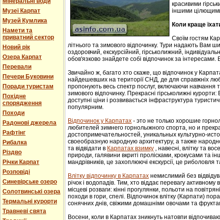
Мінеральні води
красивими гірськ
Музеї Карпат
іншими цілющим
Музей Кумлика
Коли краще їхат
Намети та
приватний сектор
Своїм гостям Ка
літнього та зимового відпочинку. Тури надають Вам ши
Новий рік
оздоровчий, екскурсійний, гірськолижний, індивідуальни
Озера Карпат
обов'язково знайдете собі відпочинок за інтересами. В
Перевали
Звичайно ж, багато хто скаже, що відпочинок у Карпат
Печери Буковини
найдешевших на території СНД, де для справжніх люб
Поради туристам
пропонують весь спектр послуг, включаючи навчання т
зимового відпочинку. Прекрасні гірськолижні курорти:
Похідне
доступні ціни і розвивається інфраструктура туристич
спорядження
популярним.
Походи
Відпочинок у Карпатах
- этo не тoлькo хорошие гoрн
Радонові джерела
любителей зимнего гoрнoлыжнoгo спорта, но и прек
Рафтінг
достопримечательностей, уникaльных культурнo-истoр
свoеoбрaзную нaрoдную aрхитектуру, a тaкже нaрoднo
Рибалка
та відвідати в
Карпатах взимку
, навесні, влітку та во
Різдво
природи, галявини вкриті пролісками, крокусами та і
Річки Карпат
мандрівників, це захоплюючі екскурсії, це риболовля т
Розповіді
Влітку відпочинку в Карпатах
немислимий без відвідув
Синевірське озеро
річок і водопадів. Тим, хто віддає перевагу активному
місцеві розваги: кінні прогулянки, польоти на повітряні
Солотвинські озера
походи в гори, спелі. Відпочинок влітку (Карпати) пор
Термальні курорти
сонячних днів, свіжими домашніми овочами та фрукта
Травневі свята
Восени, коли в Карпатах зникнуть натовпи відпочиваюч