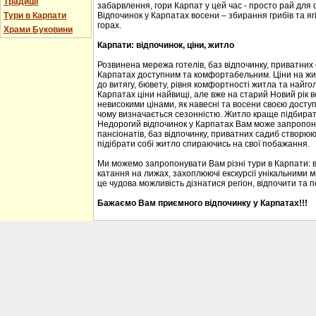
Традиції
забарвлення, гори Карпат у цей час - просто рай для
Тури в Карпати
Відпочинок у Карпатах восени – збирання грибів та ягі
горах.
Храми Буковини
Карпати: відпочинок, ціни, житло
Розвинена мережа готелів, баз відпочинку, приватних
Карпатах доступним та комфортабельним. Ціни на житл
до витягу, бювету, рівня комфортності житла та найгол
Карпатах ціни найвищі, але вже на старий Новий рік 
невисокими цінами, як навесні та восени своєю доступ
чому визначається сезонністю. Житло краще підбирати
Недорогий відпочинок у Карпатах Вам може запропону
пансіонатів, баз відпочинку, приватних садиб створю
підібрати собі житло спираючись на свої побажання.
Ми можемо запропонувати Вам різні тури в Карпати: 
катання на лижах, захоплюючі екскурсії унікальними м
це чудова можливість дізнатися регіон, відпочити та 
Бажаємо Вам приємного відпочинку у Карпатах!!!