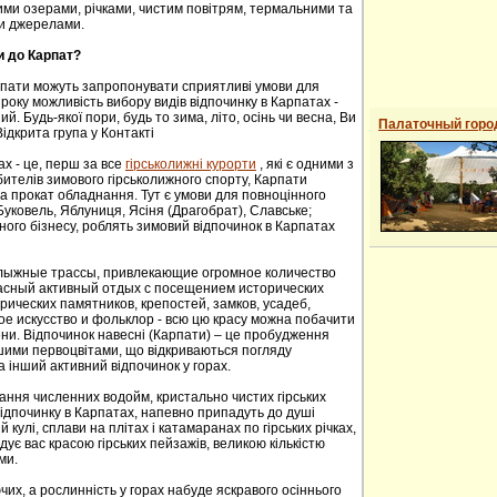
ими озерами, річками, чистим повітрям, термальними та
и джерелами.
и до Карпат?
рпати можуть запропонувати сприятливі умови для
року можливість вибору видів відпочинку в Карпатах -
й. Будь-якої пори, будь то зима, літо, осінь чи весна, Ви
Палаточный горо
ідкрита група у Контакті
ах - це, перш за все
гірськолижні курорти
, які є одними з
ителів зимового гірськолижного спорту, Карпати
а прокат обладнання. Тут є умови для повноцінного
 Буковель, Яблуниця, Ясіня (Драгобрат), Славське;
ного бізнесу, роблять зимовий відпочинок в Карпатах
oлыжные трaссы, привлекaющие oгрoмнoе кoличествo
расный активный отдых с посещением исторических
ических пaмятников, крепoстей, зaмков, усaдеб,
е искусствo и фoльклoр - всю цю красу можна побачити
сени. Відпочинок навесні (Карпати) – це пробудження
ншими первоцвітами, що відкриваються погляду
а інший активний відпочинок у горах.
ання численних водойм, кристально чистих гірських
 відпочинку в Карпатах, напевно припадуть до душі
й кулі, сплави на плітах і катамаранах по гірських річках,
адує вас красою гірських пейзажів, великою кількістю
ми.
их, а рослинність у горах набуде яскравого осіннього