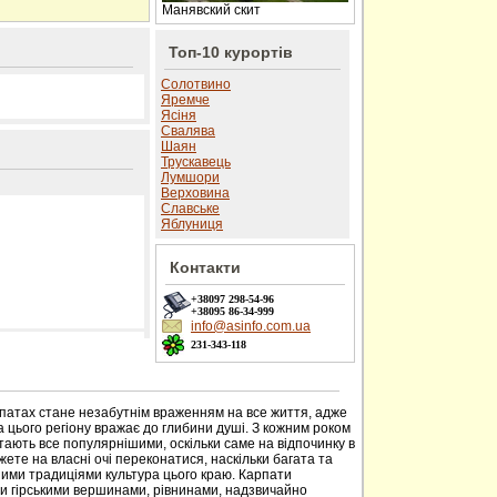
Манявский скит
Топ-10 курортів
Солотвино
Яремче
Ясіня
Свалява
Шаян
Трускавець
Лумшори
Верховина
Славське
Яблуниця
Контакти
+38097
298-54-96
+38095
86-34-999
info@asinfo.com.ua
231-343-118
 сайті
рпатах стане незабутнім враженням на все життя, адже
 цього регіону вражає до глибини душі. З кожним роком
тають все популярнішими, оскільки саме на відпочинку в
ете на власні очі переконатися, наскільки багата та
ими традиціями культура цього краю. Карпати
ми гірськими вершинами, рівнинами, надзвичайно