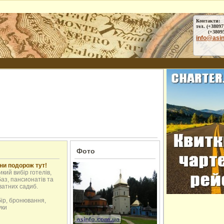
Контакти:
тел. (+38097
(+38095) 
info@asi
Фото
ни подорож тут!
кий вибір готелів,
аз, пансионатів та
ватних садиб.
бір, бронювання,
уки