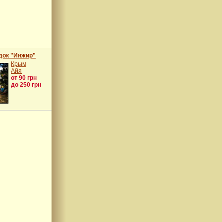
док "Инжир"
Крым
Айя
от 90 грн
до 250 грн