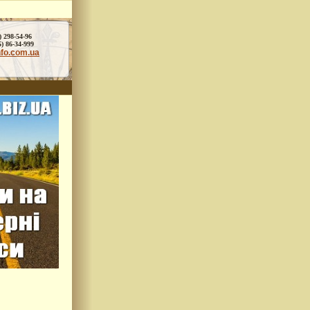
) 298-54-96
86-34-999
nfo.com.ua