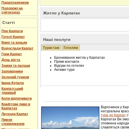
Парапланеризм
Подорожі на
снігоходах
Житло у Карпатах
Статті
Про Карпати
Готелі Карпат
Наші послуги
Вино та коньяк
Туристам
Готелям
Водоспади Карпат
Гори Карпат
Бронювання житла у Карпатах
День міста
Прямі контакти
Замки та палаци
Відгуки по готелях
Активні тури
Заповідники
Зелений туризм
Івана-Купала
Карпатський
трамвай
Розміщення інформації про готель на нашому
Редагування інформації і цін на вимогу
Коли відпочивати
Лічільник відвідувачів
Крафтове пиво в
Відпочинок у Ка
Карпатах
натуральна краса
Легенди Карпат
тури до Карпат
с
Карпатах Ви змож
Лижне
сповнена народн
спорядження
славляться свої