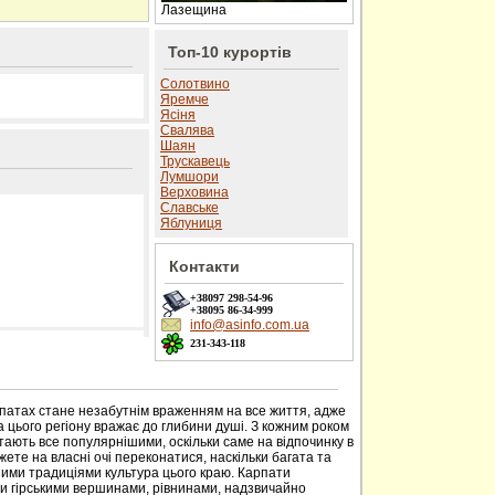
Лазещина
Топ-10 курортів
Солотвино
Яремче
Ясіня
Свалява
Шаян
Трускавець
Лумшори
Верховина
Славське
Яблуниця
Контакти
+38097
298-54-96
+38095
86-34-999
info@asinfo.com.ua
231-343-118
 сайті
рпатах стане незабутнім враженням на все життя, адже
 цього регіону вражає до глибини душі. З кожним роком
тають все популярнішими, оскільки саме на відпочинку в
ете на власні очі переконатися, наскільки багата та
ими традиціями культура цього краю. Карпати
ми гірськими вершинами, рівнинами, надзвичайно