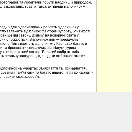
 фотографів та любителів побути наодинці з природою.
д, лікувальних трав, а також активний відпочинок у
 садиб для відпочиваючих роблять відпочинок у
о залежать від кількох факторів: курорту, близькості
овніше від сезону. Взимку, на новорічні свята у
вони опускаються. Відпочинок влітку порадують
ністю. Тому вартість відпочинку у Карпатах багато в
 та бронювати спираючись на відгуки туристів.
вати приватний сектор. Великий вибір готелів,
ють реальну конкуренцію, завдяки якій кожен зможе
відпочинок на курортах Закарпаття та Прикарпаття,
ісцевими пам'ятками та багато іншого. Тури до Карпат -
поправити своє здоров'я.