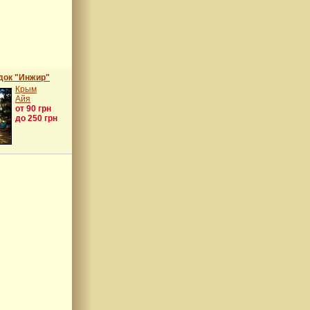
док "Инжир"
Крым
Айя
от 90 грн
до 250 грн