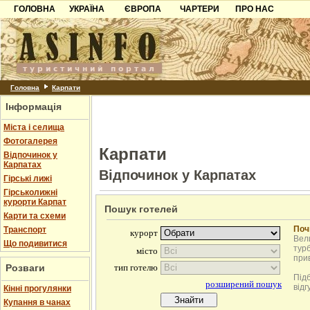
ГОЛОВНА
УКРАЇНА
ЄВРОПА
ЧАРТЕРИ
ПРО НАС
Карпати
Чорногорія
Контакти
Азов
Хорватія
Партнерам
Причорноморря
Болгарія
Додати готель
Шацьк
Албанія
Питання
Головна
Карпати
Інформація
Пошук готелів
Міста і селища
Фотогалерея
Карпати
Відпочинок у
Карпатах
Відпочинок у Карпатах
Гірські лижі
Гірськолижні
курорти Карпат
Пошук готелей
Карти та схеми
Поч
Транспорт
Вели
Що подивитися
турб
при
Розваги
Під
відг
Кінні прогулянки
Купання в чанах