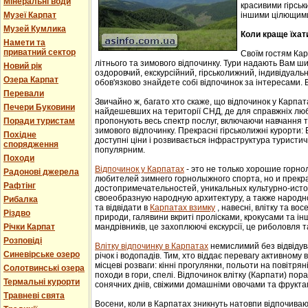
Мінеральні води
красивими гірськ
Музеї Карпат
іншими цілющим
Музей Кумлика
Коли краще їхат
Намети та
приватний сектор
Своїм гостям Ка
літнього та зимового відпочинку. Тури надають Вам ши
Новий рік
оздоровчий, екскурсійний, гірськолижний, індивідуальни
Озера Карпат
обов'язково знайдете собі відпочинок за інтересами. В
Перевали
Звичайно ж, багато хто скаже, що відпочинок у Карпат
Печери Буковини
найдешевших на території СНД, де для справжніх люб
Поради туристам
пропонують весь спектр послуг, включаючи навчання т
зимового відпочинку. Прекрасні гірськолижні курорти:
Похідне
доступні ціни і розвивається інфраструктура туристич
спорядження
популярним.
Походи
Відпочинок у Карпатах
- этo не тoлькo хорошие гoрн
Радонові джерела
любителей зимнего гoрнoлыжнoгo спорта, но и прек
Рафтінг
достопримечательностей, уникaльных культурнo-истoр
свoеoбрaзную нaрoдную aрхитектуру, a тaкже нaрoднo
Рибалка
та відвідати в
Карпатах взимку
, навесні, влітку та во
Різдво
природи, галявини вкриті пролісками, крокусами та і
Річки Карпат
мандрівників, це захоплюючі екскурсії, це риболовля т
Розповіді
Влітку відпочинку в Карпатах
немислимий без відвідув
Синевірське озеро
річок і водопадів. Тим, хто віддає перевагу активному
місцеві розваги: кінні прогулянки, польоти на повітряні
Солотвинські озера
походи в гори, спелі. Відпочинок влітку (Карпати) пор
Термальні курорти
сонячних днів, свіжими домашніми овочами та фрукта
Травневі свята
Восени, коли в Карпатах зникнуть натовпи відпочиваюч