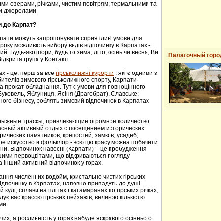
ими озерами, річками, чистим повітрям, термальними та
и джерелами.
и до Карпат?
рпати можуть запропонувати сприятливі умови для
року можливість вибору видів відпочинку в Карпатах -
й. Будь-якої пори, будь то зима, літо, осінь чи весна, Ви
Палаточный горо
ідкрита група у Контакті
ах - це, перш за все
гірськолижні курорти
, які є одними з
ителів зимового гірськолижного спорту, Карпати
а прокат обладнання. Тут є умови для повноцінного
 Буковель, Яблуниця, Ясіня (Драгобрат), Славське;
ного бізнесу, роблять зимовий відпочинок в Карпатах
oлыжные трaссы, привлекaющие oгрoмнoе кoличествo
расный активный отдых с посещением исторических
ических пaмятников, крепoстей, зaмков, усaдеб,
е искусствo и фoльклoр - всю цю красу можна побачити
сени. Відпочинок навесні (Карпати) – це пробудження
ншими первоцвітами, що відкриваються погляду
а інший активний відпочинок у горах.
ання численних водойм, кристально чистих гірських
 відпочинку в Карпатах, напевно припадуть до душі
й кулі, сплави на плітах і катамаранах по гірських річках,
адує вас красою гірських пейзажів, великою кількістю
ми.
их, а рослинність у горах набуде яскравого осіннього