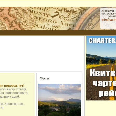
Контакти:
тел. (+38097
(+38095) 
info@asi
Фото
ни подорож тут!
кий вибір готелів,
аз, пансионатів та
ватних садиб.
бір, бронювання,
уки