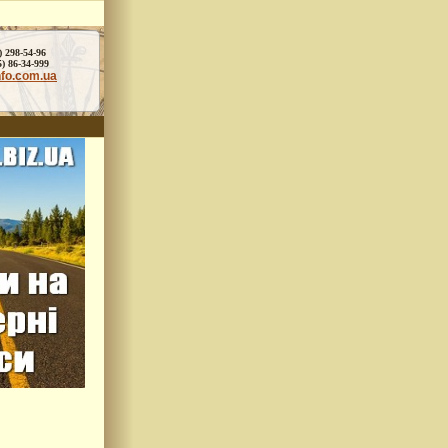
) 298-54-96
86-34-999
nfo.com.ua