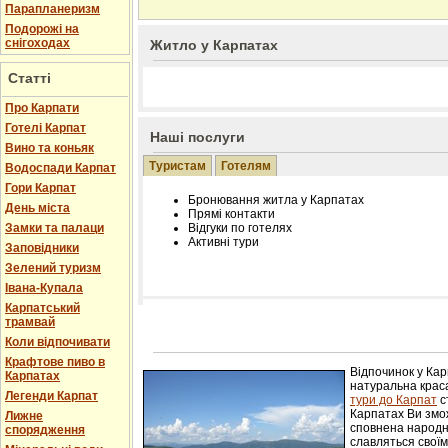
Парапланеризм
Подорожі на
снігоходах
Житло у Карпатах
Статті
Про Карпати
Готелі Карпат
Наші послуги
Вино та коньяк
Туристам
Готелям
Водоспади Карпат
Гори Карпат
Бронювання житла у Карпатах
День міста
Прямі контакти
Замки та палаци
Відгуки по готелях
Активні тури
Заповідники
Зелений туризм
Івана-Купала
Карпатський
трамвай
Розміщення інформації про готель на нашому
Редагування інформації і цін на вимогу
Коли відпочивати
Лічільник відвідувачів
Крафтове пиво в
Відпочинок у Ка
Карпатах
натуральна краса
Легенди Карпат
тури до Карпат
с
Карпатах Ви змож
Лижне
сповнена народн
спорядження
славляться свої