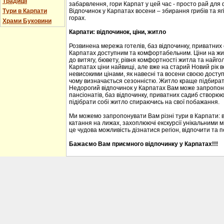
Традиції
забарвлення, гори Карпат у цей час - просто рай для
Тури в Карпати
Відпочинок у Карпатах восени – збирання грибів та ягі
горах.
Храми Буковини
Карпати: відпочинок, ціни, житло
Розвинена мережа готелів, баз відпочинку, приватних
Карпатах доступним та комфортабельним. Ціни на житл
до витягу, бювету, рівня комфортності житла та найгол
Карпатах ціни найвищі, але вже на старий Новий рік 
невисокими цінами, як навесні та восени своєю доступ
чому визначається сезонністю. Житло краще підбирати
Недорогий відпочинок у Карпатах Вам може запропону
пансіонатів, баз відпочинку, приватних садиб створю
підібрати собі житло спираючись на свої побажання.
Ми можемо запропонувати Вам різні тури в Карпати: 
катання на лижах, захоплюючі екскурсії унікальними м
це чудова можливість дізнатися регіон, відпочити та 
Бажаємо Вам приємного відпочинку у Карпатах!!!