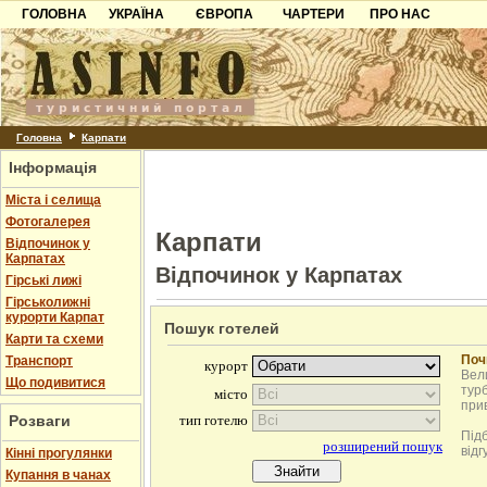
ГОЛОВНА
УКРАЇНА
ЄВРОПА
ЧАРТЕРИ
ПРО НАС
Карпати
Чорногорія
Контакти
Азов
Хорватія
Партнерам
Причорноморря
Болгарія
Додати готель
Шацьк
Албанія
Питання
Головна
Карпати
Інформація
Пошук готелів
Міста і селища
Фотогалерея
Карпати
Відпочинок у
Карпатах
Відпочинок у Карпатах
Гірські лижі
Гірськолижні
курорти Карпат
Пошук готелей
Карти та схеми
Поч
Транспорт
Вели
Що подивитися
турб
при
Розваги
Під
відг
Кінні прогулянки
Купання в чанах