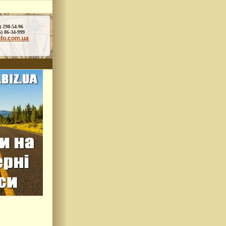
) 298-54-96
86-34-999
nfo.com.ua