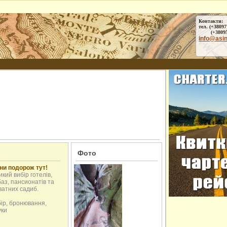
Контакти:
тел. (+38097
(+38095) 
info@asi
Фото
ни подорож тут!
кий вибір готелів,
аз, пансионатів та
ватних садиб.
бір, бронювання,
уки