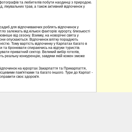
 фотографів та любителів побути наодинці з природою.
д, лікувальних трав, а також активний відпочинок у
 садиб для відпочиваючих роблять відпочинок у
о залежать від кількох факторів: курорту, близькості
овніше від сезону. Взимку, на новорічні свята у
вони опускаються. Відпочинок влітку порадують
ністю. Тому вартість відпочинку у Карпатах багато в
 та бронювати спираючись на відгуки туристів.
вати приватний сектор. Великий вибір готелів,
ють реальну конкуренцію, завдяки якій кожен зможе
відпочинок на курортах Закарпаття та Прикарпаття,
ісцевими пам'ятками та багато іншого. Тури до Карпат -
поправити своє здоров'я.