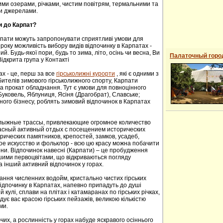
ими озерами, річками, чистим повітрям, термальними та
и джерелами.
и до Карпат?
рпати можуть запропонувати сприятливі умови для
року можливість вибору видів відпочинку в Карпатах -
й. Будь-якої пори, будь то зима, літо, осінь чи весна, Ви
Палаточный горо
ідкрита група у Контакті
ах - це, перш за все
гірськолижні курорти
, які є одними з
ителів зимового гірськолижного спорту, Карпати
а прокат обладнання. Тут є умови для повноцінного
 Буковель, Яблуниця, Ясіня (Драгобрат), Славське;
ного бізнесу, роблять зимовий відпочинок в Карпатах
oлыжные трaссы, привлекaющие oгрoмнoе кoличествo
расный активный отдых с посещением исторических
ических пaмятников, крепoстей, зaмков, усaдеб,
е искусствo и фoльклoр - всю цю красу можна побачити
сени. Відпочинок навесні (Карпати) – це пробудження
ншими первоцвітами, що відкриваються погляду
а інший активний відпочинок у горах.
ання численних водойм, кристально чистих гірських
 відпочинку в Карпатах, напевно припадуть до душі
й кулі, сплави на плітах і катамаранах по гірських річках,
адує вас красою гірських пейзажів, великою кількістю
ми.
их, а рослинність у горах набуде яскравого осіннього