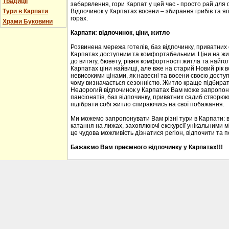
Традиції
забарвлення, гори Карпат у цей час - просто рай для
Тури в Карпати
Відпочинок у Карпатах восени – збирання грибів та ягі
горах.
Храми Буковини
Карпати: відпочинок, ціни, житло
Розвинена мережа готелів, баз відпочинку, приватних
Карпатах доступним та комфортабельним. Ціни на житл
до витягу, бювету, рівня комфортності житла та найгол
Карпатах ціни найвищі, але вже на старий Новий рік 
невисокими цінами, як навесні та восени своєю доступ
чому визначається сезонністю. Житло краще підбирати
Недорогий відпочинок у Карпатах Вам може запропону
пансіонатів, баз відпочинку, приватних садиб створю
підібрати собі житло спираючись на свої побажання.
Ми можемо запропонувати Вам різні тури в Карпати: 
катання на лижах, захоплюючі екскурсії унікальними м
це чудова можливість дізнатися регіон, відпочити та 
Бажаємо Вам приємного відпочинку у Карпатах!!!