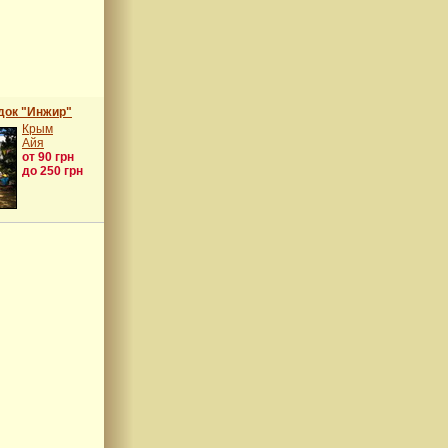
док "Инжир"
Крым
Айя
от 90 грн
до 250 грн