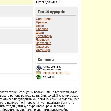
Скелі Довбуша
Топ-10 курортів
Солотвино
Яремче
Ясіня
Свалява
Шаян
Трускавець
Лумшори
Верховина
Славське
Яблуниця
Контакти
+38097
298-54-96
+38095
86-34-999
info@asinfo.com.ua
231-343-118
 сайті
рпатах стане незабутнім враженням на все життя, адже
 цього регіону вражає до глибини душі. З кожним роком
тають все популярнішими, оскільки саме на відпочинку в
ете на власні очі переконатися, наскільки багата та
ими традиціями культура цього краю. Карпати
ми гірськими вершинами, рівнинами, надзвичайно