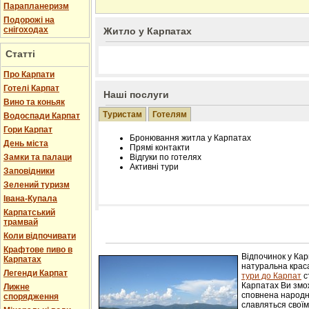
Парапланеризм
Подорожі на
снігоходах
Житло у Карпатах
Статті
Про Карпати
Готелі Карпат
Наші послуги
Вино та коньяк
Туристам
Готелям
Водоспади Карпат
Гори Карпат
Бронювання житла у Карпатах
День міста
Прямі контакти
Замки та палаци
Відгуки по готелях
Активні тури
Заповідники
Зелений туризм
Івана-Купала
Карпатський
трамвай
Розміщення інформації про готель на нашому
Редагування інформації і цін на вимогу
Коли відпочивати
Лічільник відвідувачів
Крафтове пиво в
Відпочинок у Ка
Карпатах
натуральна краса
Легенди Карпат
тури до Карпат
с
Карпатах Ви змож
Лижне
сповнена народн
спорядження
славляться свої