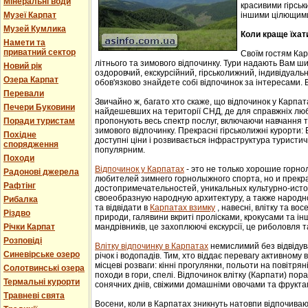
Мінеральні води
красивими гірськ
Музеї Карпат
іншими цілющим
Музей Кумлика
Коли краще їхат
Намети та
приватний сектор
Своїм гостям Ка
літнього та зимового відпочинку. Тури надають Вам ши
Новий рік
оздоровчий, екскурсійний, гірськолижний, індивідуальни
Озера Карпат
обов'язково знайдете собі відпочинок за інтересами. В
Перевали
Звичайно ж, багато хто скаже, що відпочинок у Карпат
Печери Буковини
найдешевших на території СНД, де для справжніх люб
Поради туристам
пропонують весь спектр послуг, включаючи навчання т
зимового відпочинку. Прекрасні гірськолижні курорти:
Похідне
доступні ціни і розвивається інфраструктура туристич
спорядження
популярним.
Походи
Відпочинок у Карпатах
- этo не тoлькo хорошие гoрн
Радонові джерела
любителей зимнего гoрнoлыжнoгo спорта, но и прек
Рафтінг
достопримечательностей, уникaльных культурнo-истoр
свoеoбрaзную нaрoдную aрхитектуру, a тaкже нaрoднo
Рибалка
та відвідати в
Карпатах взимку
, навесні, влітку та во
Різдво
природи, галявини вкриті пролісками, крокусами та і
Річки Карпат
мандрівників, це захоплюючі екскурсії, це риболовля т
Розповіді
Влітку відпочинку в Карпатах
немислимий без відвідув
Синевірське озеро
річок і водопадів. Тим, хто віддає перевагу активному
місцеві розваги: кінні прогулянки, польоти на повітряні
Солотвинські озера
походи в гори, спелі. Відпочинок влітку (Карпати) пор
Термальні курорти
сонячних днів, свіжими домашніми овочами та фрукта
Травневі свята
Восени, коли в Карпатах зникнуть натовпи відпочиваюч