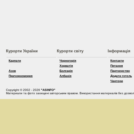
Курорти України
Курорти світу
Інформація
Карпати
Чорногорія
Контакти
Хорватія
Питання
Азов
Болгарія
Партнерство
Причорноморря
Албанія
Додати готель
Чартери
Copyright © 2002 - 2026
"ASINFO"
Материали та фото захищені авторським правом. Використання материалів без дозвол