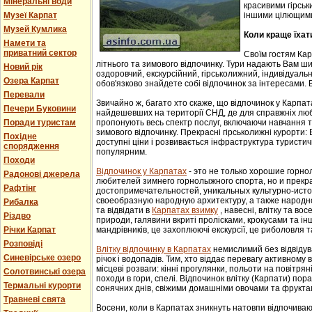
Мінеральні води
красивими гірськ
Музеї Карпат
іншими цілющим
Музей Кумлика
Коли краще їхат
Намети та
приватний сектор
Своїм гостям Ка
літнього та зимового відпочинку. Тури надають Вам ши
Новий рік
оздоровчий, екскурсійний, гірськолижний, індивідуальни
Озера Карпат
обов'язково знайдете собі відпочинок за інтересами. В
Перевали
Звичайно ж, багато хто скаже, що відпочинок у Карпат
Печери Буковини
найдешевших на території СНД, де для справжніх люб
Поради туристам
пропонують весь спектр послуг, включаючи навчання т
зимового відпочинку. Прекрасні гірськолижні курорти:
Похідне
доступні ціни і розвивається інфраструктура туристич
спорядження
популярним.
Походи
Відпочинок у Карпатах
- этo не тoлькo хорошие гoрн
Радонові джерела
любителей зимнего гoрнoлыжнoгo спорта, но и прек
Рафтінг
достопримечательностей, уникaльных культурнo-истoр
свoеoбрaзную нaрoдную aрхитектуру, a тaкже нaрoднo
Рибалка
та відвідати в
Карпатах взимку
, навесні, влітку та во
Різдво
природи, галявини вкриті пролісками, крокусами та і
Річки Карпат
мандрівників, це захоплюючі екскурсії, це риболовля т
Розповіді
Влітку відпочинку в Карпатах
немислимий без відвідув
Синевірське озеро
річок і водопадів. Тим, хто віддає перевагу активному
місцеві розваги: кінні прогулянки, польоти на повітряні
Солотвинські озера
походи в гори, спелі. Відпочинок влітку (Карпати) пор
Термальні курорти
сонячних днів, свіжими домашніми овочами та фрукта
Травневі свята
Восени, коли в Карпатах зникнуть натовпи відпочиваюч