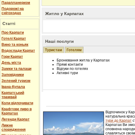
Парапланеризм
Подорожі на
снігоходах
Житло у Карпатах
Статті
Про Карпати
Готелі Карпат
Наші послуги
Вино та коньяк
Туристам
Готелям
Водоспади Карпат
Гори Карпат
Бронювання житла у Карпатах
День міста
Прямі контакти
Замки та палаци
Відгуки по готелях
Активні тури
Заповідники
Зелений туризм
Івана-Купала
Карпатський
трамвай
Розміщення інформації про готель на нашому
Редагування інформації і цін на вимогу
Коли відпочивати
Лічільник відвідувачів
Крафтове пиво в
Відпочинок у Ка
Карпатах
натуральна краса
Легенди Карпат
тури до Карпат
с
Карпатах Ви змож
Лижне
сповнена народн
спорядження
славляться свої