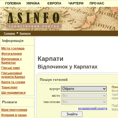
ГОЛОВНА
УКРАЇНА
ЄВРОПА
ЧАРТЕРИ
ПРО НАС
Карпати
Чорногорія
Контакти
Азов
Хорватія
Партнерам
Причорноморря
Болгарія
Додати готель
Шацьк
Албанія
Питання
Головна
Карпати
Інформація
Пошук готелів
Міста і селища
Фотогалерея
Карпати
Відпочинок у
Карпатах
Відпочинок у Карпатах
Гірські лижі
Гірськолижні
курорти Карпат
Пошук готелей
Карти та схеми
Поч
Транспорт
Вели
Що подивитися
турб
при
Розваги
Під
відг
Кінні прогулянки
Купання в чанах