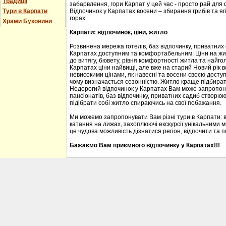
Традиції
забарвлення, гори Карпат у цей час - просто рай для
Тури в Карпати
Відпочинок у Карпатах восени – збирання грибів та ягі
горах.
Храми Буковини
Карпати: відпочинок, ціни, житло
Розвинена мережа готелів, баз відпочинку, приватних
Карпатах доступним та комфортабельним. Ціни на житл
до витягу, бювету, рівня комфортності житла та найгол
Карпатах ціни найвищі, але вже на старий Новий рік 
невисокими цінами, як навесні та восени своєю доступ
чому визначається сезонністю. Житло краще підбирати
Недорогий відпочинок у Карпатах Вам може запропону
пансіонатів, баз відпочинку, приватних садиб створю
підібрати собі житло спираючись на свої побажання.
Ми можемо запропонувати Вам різні тури в Карпати: 
катання на лижах, захоплюючі екскурсії унікальними м
це чудова можливість дізнатися регіон, відпочити та 
Бажаємо Вам приємного відпочинку у Карпатах!!!