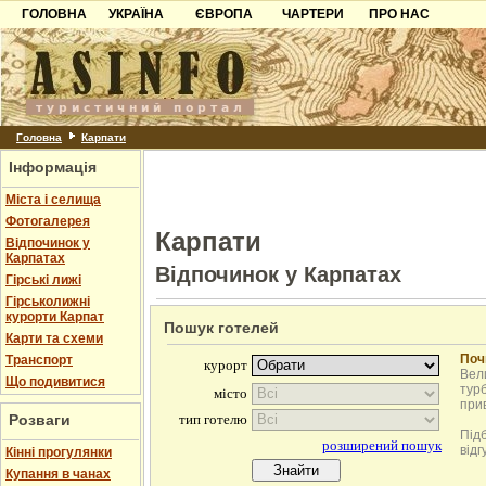
ГОЛОВНА
УКРАЇНА
ЄВРОПА
ЧАРТЕРИ
ПРО НАС
Карпати
Чорногорія
Контакти
Азов
Хорватія
Партнерам
Причорноморря
Болгарія
Додати готель
Шацьк
Албанія
Питання
Головна
Карпати
Інформація
Пошук готелів
Міста і селища
Фотогалерея
Карпати
Відпочинок у
Карпатах
Відпочинок у Карпатах
Гірські лижі
Гірськолижні
курорти Карпат
Пошук готелей
Карти та схеми
Поч
Транспорт
Вели
Що подивитися
турб
при
Розваги
Під
відг
Кінні прогулянки
Купання в чанах