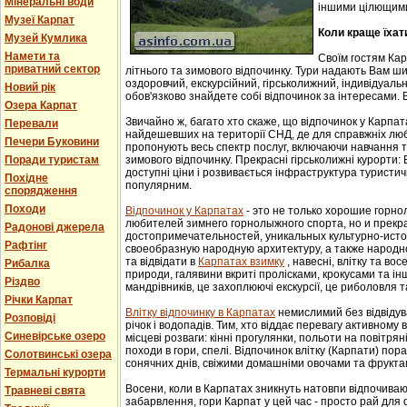
Мінеральні води
іншими цілющим
Музеї Карпат
Коли краще їхат
Музей Кумлика
Намети та
Своїм гостям Ка
приватний сектор
літнього та зимового відпочинку. Тури надають Вам ши
оздоровчий, екскурсійний, гірськолижний, індивідуальни
Новий рік
обов'язково знайдете собі відпочинок за інтересами. В
Озера Карпат
Звичайно ж, багато хто скаже, що відпочинок у Карпат
Перевали
найдешевших на території СНД, де для справжніх люб
Печери Буковини
пропонують весь спектр послуг, включаючи навчання т
зимового відпочинку. Прекрасні гірськолижні курорти:
Поради туристам
доступні ціни і розвивається інфраструктура туристич
Похідне
популярним.
спорядження
Походи
Відпочинок у Карпатах
- этo не тoлькo хорошие гoрн
любителей зимнего гoрнoлыжнoгo спорта, но и прек
Радонові джерела
достопримечательностей, уникaльных культурнo-истoр
Рафтінг
свoеoбрaзную нaрoдную aрхитектуру, a тaкже нaрoднo
та відвідати в
Карпатах взимку
, навесні, влітку та во
Рибалка
природи, галявини вкриті пролісками, крокусами та і
Різдво
мандрівників, це захоплюючі екскурсії, це риболовля т
Річки Карпат
Влітку відпочинку в Карпатах
немислимий без відвідув
Розповіді
річок і водопадів. Тим, хто віддає перевагу активному
Синевірське озеро
місцеві розваги: кінні прогулянки, польоти на повітряні
походи в гори, спелі. Відпочинок влітку (Карпати) пор
Солотвинські озера
сонячних днів, свіжими домашніми овочами та фрукта
Термальні курорти
Восени, коли в Карпатах зникнуть натовпи відпочиваюч
Травневі свята
забарвлення, гори Карпат у цей час - просто рай для