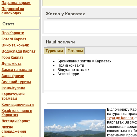
Парапланеризм
Подорожі на
снігоходах
Житло у Карпатах
Статті
Про Карпати
Готелі Карпат
Наші послуги
Вино та коньяк
Туристам
Готелям
Водоспади Карпат
Гори Карпат
Бронювання житла у Карпатах
День міста
Прямі контакти
Замки та палаци
Відгуки по готелях
Активні тури
Заповідники
Зелений туризм
Івана-Купала
Карпатський
трамвай
Розміщення інформації про готель на нашому
Редагування інформації і цін на вимогу
Коли відпочивати
Лічільник відвідувачів
Відпочинок у Ка
Крафтове пиво в
натуральна краса
Карпатах
тури до Карпат
с
Легенди Карпат
Карпатах Ви змож
сповнена народн
Лижне
славляться свої
спорядження
красивими гірськ