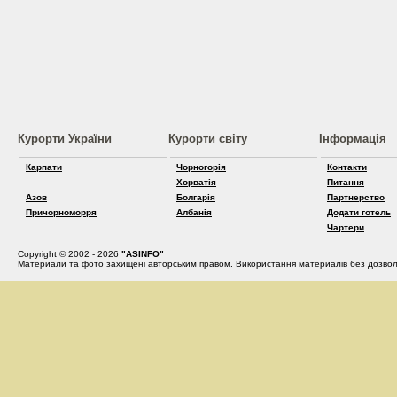
Курорти України
Курорти світу
Інформація
Карпати
Чорногорія
Контакти
Хорватія
Питання
Азов
Болгарія
Партнерство
Причорноморря
Албанія
Додати готель
Чартери
Copyright © 2002 - 2026
"ASINFO"
Материали та фото захищені авторським правом. Використання материалів без дозвол