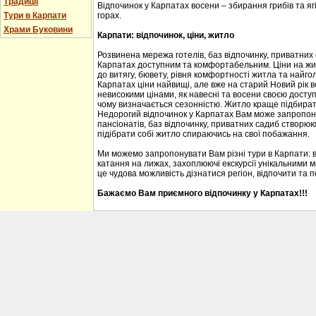
Традиції
Відпочинок у Карпатах восени – збирання грибів та ягі
горах.
Тури в Карпати
Храми Буковини
Карпати: відпочинок, ціни, житло
Розвинена мережа готелів, баз відпочинку, приватних
Карпатах доступним та комфортабельним. Ціни на житл
до витягу, бювету, рівня комфортності житла та найгол
Карпатах ціни найвищі, але вже на старий Новий рік 
невисокими цінами, як навесні та восени своєю доступ
чому визначається сезонністю. Житло краще підбирати
Недорогий відпочинок у Карпатах Вам може запропону
пансіонатів, баз відпочинку, приватних садиб створю
підібрати собі житло спираючись на свої побажання.
Ми можемо запропонувати Вам різні тури в Карпати: 
катання на лижах, захоплюючі екскурсії унікальними м
це чудова можливість дізнатися регіон, відпочити та 
Бажаємо Вам приємного відпочинку у Карпатах!!!