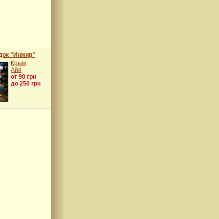
док "Инжир"
Крым
Айя
от 90 грн
до 250 грн