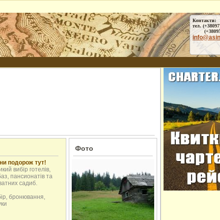
Контакти:
тел. (+38097
(+38095) 
info@asi
Фото
ни подорож тут!
кий вибір готелів,
аз, пансионатів та
ватних садиб.
бір, бронювання,
уки