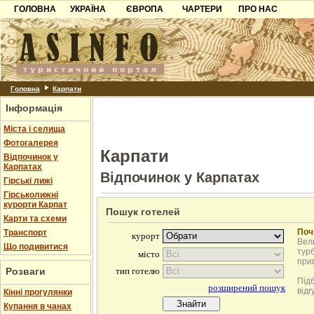
ГОЛОВНА
УКРАЇНА
ЄВРОПА
ЧАРТЕРИ
ПРО НАС
Карпати
Чорногорія
Контакти
Азов
Хорватія
Партнерам
Причорноморря
Болгарія
Додати готель
Шацьк
Албанія
Питання
Головна
Карпати
Інформація
Пошук готелів
Міста і селища
Фотогалерея
Карпати
Відпочинок у
Карпатах
Відпочинок у Карпатах
Гірські лижі
Гірськолижні
курорти Карпат
Пошук готелей
Карти та схеми
Поч
Транспорт
Вели
Що подивитися
турб
при
Розваги
Під
відг
Кінні прогулянки
Купання в чанах