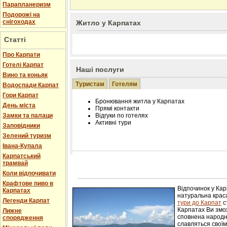
Парапланеризм
Подорожі на
снігоходах
Житло у Карпатах
Статті
Про Карпати
Готелі Карпат
Наші послуги
Вино та коньяк
Туристам
Готелям
Водоспади Карпат
Гори Карпат
Бронювання житла у Карпатах
День міста
Прямі контакти
Замки та палаци
Відгуки по готелях
Активні тури
Заповідники
Зелений туризм
Івана-Купала
Карпатський
трамвай
Розміщення інформації про готель на нашому
Редагування інформації і цін на вимогу
Коли відпочивати
Лічільник відвідувачів
Крафтове пиво в
Відпочинок у Ка
Карпатах
натуральна краса
Легенди Карпат
тури до Карпат
с
Карпатах Ви змож
Лижне
сповнена народн
спорядження
славляться свої