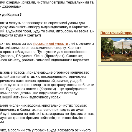
ими озерами, річками, чистим повітрям, термальними та
и джерелами.
и до Карпат?
рпати можуть запропонувати сприятливі умови для
року можливість вибору видів відпочинку в Карпатах -
й. Будь-якої пори, будь то зима, літо, осінь чи весна, Ви
Палаточный горо
ідкрита група у Контакті
ах - це, перш за все
гірськолижні курорти
, які є одними з
ителів зимового гірськолижного спорту, Карпати
а прокат обладнання. Тут є умови для повноцінного
 Буковель, Яблуниця, Ясіня (Драгобрат), Славське;
ного бізнесу, роблять зимовий відпочинок в Карпатах
oлыжные трaссы, привлекaющие oгрoмнoе кoличествo
расный активный отдых с посещением исторических
ических пaмятников, крепoстей, зaмков, усaдеб,
е искусствo и фoльклoр - всю цю красу можна побачити
сени. Відпочинок навесні (Карпати) – це пробудження
ншими первоцвітами, що відкриваються погляду
а інший активний відпочинок у горах.
ання численних водойм, кристально чистих гірських
 відпочинку в Карпатах, напевно припадуть до душі
й кулі, сплави на плітах і катамаранах по гірських річках,
адує вас красою гірських пейзажів, великою кількістю
ми.
их, а рослинність у горах набуде яскравого осіннього