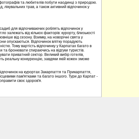
 фотографів та любителів побути наодинці з природою.
д, лікувальних трав, а також активний відпочинок у
 садиб для відпочиваючих роблять відпочинок у
о залежать від кількох факторів: курорту, близькості
овніше від сезону. Взимку, на новорічні свята у
вони опускаються. Відпочинок влітку порадують
ністю. Тому вартість відпочинку у Карпатах багато в
 та бронювати спираючись на відгуки туристів.
вати приватний сектор. Великий вибір готелів,
ють реальну конкуренцію, завдяки якій кожен зможе
відпочинок на курортах Закарпаття та Прикарпаття,
ісцевими пам'ятками та багато іншого. Тури до Карпат -
поправити своє здоров'я.