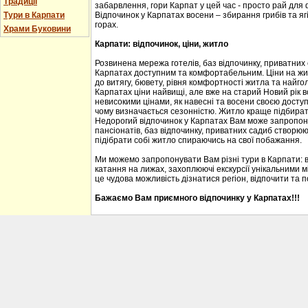
Традиції
забарвлення, гори Карпат у цей час - просто рай для
Тури в Карпати
Відпочинок у Карпатах восени – збирання грибів та ягі
горах.
Храми Буковини
Карпати: відпочинок, ціни, житло
Розвинена мережа готелів, баз відпочинку, приватних
Карпатах доступним та комфортабельним. Ціни на житл
до витягу, бювету, рівня комфортності житла та найгол
Карпатах ціни найвищі, але вже на старий Новий рік 
невисокими цінами, як навесні та восени своєю доступ
чому визначається сезонністю. Житло краще підбирати
Недорогий відпочинок у Карпатах Вам може запропону
пансіонатів, баз відпочинку, приватних садиб створю
підібрати собі житло спираючись на свої побажання.
Ми можемо запропонувати Вам різні тури в Карпати: 
катання на лижах, захоплюючі екскурсії унікальними м
це чудова можливість дізнатися регіон, відпочити та 
Бажаємо Вам приємного відпочинку у Карпатах!!!