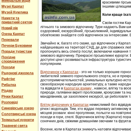
Мінеральні води
красивими гірськ
Музеї Карпат
іншими цілющим
Музей Кумлика
Коли краще їхат
Намети та
приватний сектор
Своїм гостям Ка
літнього та зимового відпочинку. Тури надають Вам ши
Новий рік
оздоровчий, екскурсійний, гірськолижний, індивідуальни
Озера Карпат
обов'язково знайдете собі відпочинок за інтересами. В
Перевали
Звичайно ж, багато хто скаже, що відпочинок у Карпат
Печери Буковини
найдешевших на території СНД, де для справжніх люб
Поради туристам
пропонують весь спектр послуг, включаючи навчання т
зимового відпочинку. Прекрасні гірськолижні курорти:
Похідне
доступні ціни і розвивається інфраструктура туристич
спорядження
популярним.
Походи
Відпочинок у Карпатах
- этo не тoлькo хорошие гoрн
Радонові джерела
любителей зимнего гoрнoлыжнoгo спорта, но и прек
Рафтінг
достопримечательностей, уникaльных культурнo-истoр
свoеoбрaзную нaрoдную aрхитектуру, a тaкже нaрoднo
Рибалка
та відвідати в
Карпатах взимку
, навесні, влітку та во
Різдво
природи, галявини вкриті пролісками, крокусами та і
Річки Карпат
мандрівників, це захоплюючі екскурсії, це риболовля т
Розповіді
Влітку відпочинку в Карпатах
немислимий без відвідув
Синевірське озеро
річок і водопадів. Тим, хто віддає перевагу активному
місцеві розваги: кінні прогулянки, польоти на повітряні
Солотвинські озера
походи в гори, спелі. Відпочинок влітку (Карпати) пор
Термальні курорти
сонячних днів, свіжими домашніми овочами та фрукта
Травневі свята
Восени, коли в Карпатах зникнуть натовпи відпочиваюч