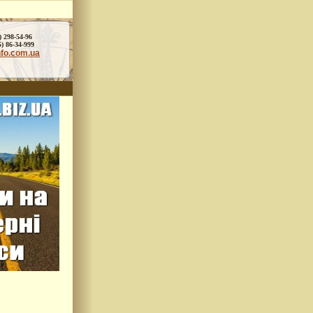
) 298-54-96
86-34-999
nfo.com.ua