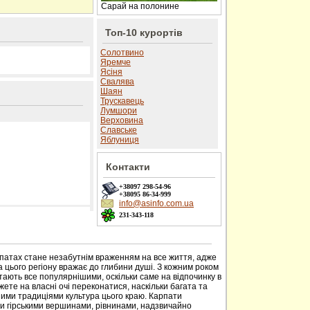
Сарай на полонине
Топ-10 курортів
Солотвино
Яремче
Ясіня
Свалява
Шаян
Трускавець
Лумшори
Верховина
Славське
Яблуниця
Контакти
+38097
298-54-96
+38095
86-34-999
info@asinfo.com.ua
231-343-118
 сайті
рпатах стане незабутнім враженням на все життя, адже
 цього регіону вражає до глибини душі. З кожним роком
тають все популярнішими, оскільки саме на відпочинку в
ете на власні очі переконатися, наскільки багата та
ими традиціями культура цього краю. Карпати
ми гірськими вершинами, рівнинами, надзвичайно