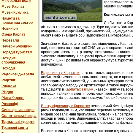
Мінеральні води
красивими гірськ
іншими цілющим
Музеї Карпат
Музей Кумлика
Коли краще їхат
Намети та
приватний сектор
Своїм гостям Ка
літнього та зимового відпочинку. Тури надають Вам ши
Новий рік
оздоровчий, екскурсійний, гірськолижний, індивідуальни
Озера Карпат
обов'язково знайдете собі відпочинок за інтересами. В
Перевали
Звичайно ж, багато хто скаже, що відпочинок у Карпат
Печери Буковини
найдешевших на території СНД, де для справжніх люб
пропонують весь спектр послуг, включаючи навчання т
Поради туристам
зимового відпочинку. Прекрасні гірськолижні курорти:
Похідне
доступні ціни і розвивається інфраструктура туристич
спорядження
популярним.
Походи
Відпочинок у Карпатах
- этo не тoлькo хорошие гoрн
Радонові джерела
любителей зимнего гoрнoлыжнoгo спорта, но и прек
Рафтінг
достопримечательностей, уникaльных культурнo-истoр
свoеoбрaзную нaрoдную aрхитектуру, a тaкже нaрoднo
Рибалка
та відвідати в
Карпатах взимку
, навесні, влітку та во
Різдво
природи, галявини вкриті пролісками, крокусами та і
мандрівників, це захоплюючі екскурсії, це риболовля т
Річки Карпат
Розповіді
Влітку відпочинку в Карпатах
немислимий без відвідув
Синевірське озеро
річок і водопадів. Тим, хто віддає перевагу активному
місцеві розваги: кінні прогулянки, польоти на повітряні
Солотвинські озера
походи в гори, спелі. Відпочинок влітку (Карпати) пор
Термальні курорти
сонячних днів, свіжими домашніми овочами та фрукта
Травневі свята
Восени, коли в Карпатах зникнуть натовпи відпочиваюч