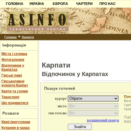
ГОЛОВНА
УКРАЇНА
ЄВРОПА
ЧАРТЕРИ
ПРО НАС
Карпати
Чорногорія
Контакти
Азов
Хорватія
Партнерам
Причорноморря
Болгарія
Додати готель
Шацьк
Албанія
Питання
Головна
Карпати
Інформація
Пошук готелів
Міста і селища
Фотогалерея
Карпати
Відпочинок у
Карпатах
Відпочинок у Карпатах
Гірські лижі
Гірськолижні
курорти Карпат
Пошук готелей
Карти та схеми
Поч
Транспорт
Вели
Що подивитися
турб
при
Розваги
Під
відг
Кінні прогулянки
Купання в чанах