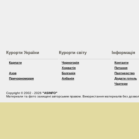
Курорти України
Курорти світу
Інформація
Карпати
Чорногорія
Контакти
Хорватія
Питання
Азов
Болгарія
Партнерство
Причорноморря
Албанія
Додати готель
Чартери
Copyright © 2002 - 2026
"ASINFO"
Материали та фото захищені авторським правом. Використання материалів без дозвол