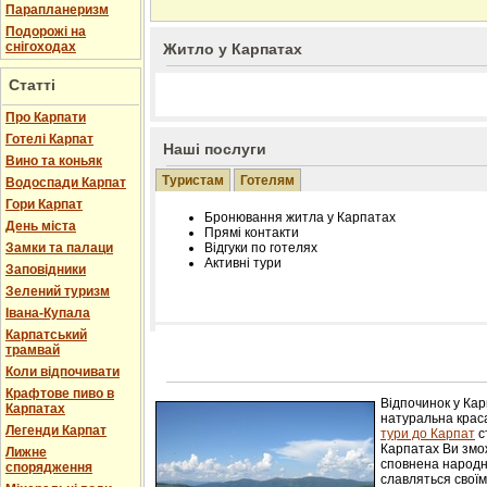
Парапланеризм
Подорожі на
снігоходах
Житло у Карпатах
Статті
Про Карпати
Готелі Карпат
Наші послуги
Вино та коньяк
Туристам
Готелям
Водоспади Карпат
Гори Карпат
Бронювання житла у Карпатах
День міста
Прямі контакти
Замки та палаци
Відгуки по готелях
Активні тури
Заповідники
Зелений туризм
Івана-Купала
Карпатський
трамвай
Розміщення інформації про готель на нашому
Редагування інформації і цін на вимогу
Коли відпочивати
Лічільник відвідувачів
Крафтове пиво в
Відпочинок у Ка
Карпатах
натуральна краса
Легенди Карпат
тури до Карпат
с
Карпатах Ви змож
Лижне
сповнена народн
спорядження
славляться свої