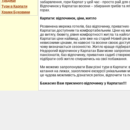
Традиції
забарвлення, гори Карпат у цей час - просто рай для
Відпочинок у Карпатах восени – збирання грибів та ягі
Тури в Карпати
горах.
Храми Буковини
Карпати: відпочинок, ціни, житло
Розвинена мережа готелів, баз відпочинку, приватних
Карпатах доступним та комфортабельним. Ціни на житл
до витягу, бювету, рівня комфортності житла та найгол
Карпатах ціни найвищі, але вже на старий Новий рік 
невисокими цінами, як навесні та восени своєю доступ
чому визначається сезонністю. Житло краще підбирати
Недорогий відпочинок у Карпатах Вам може запропону
пансіонатів, баз відпочинку, приватних садиб створю
підібрати собі житло спираючись на свої побажання.
Ми можемо запропонувати Вам різні тури в Карпати: 
катання на лижах, захоплюючі екскурсії унікальними м
це чудова можливість дізнатися регіон, відпочити та 
Бажаємо Вам приємного відпочинку у Карпатах!!!