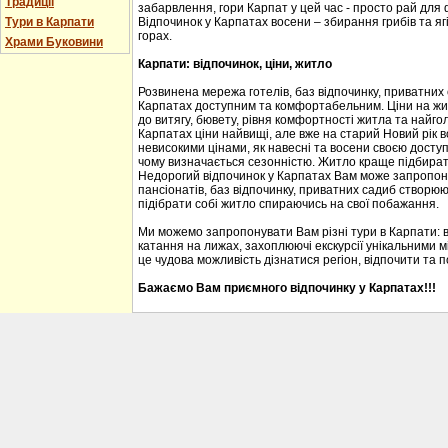
Традиції
забарвлення, гори Карпат у цей час - просто рай для
Тури в Карпати
Відпочинок у Карпатах восени – збирання грибів та ягі
горах.
Храми Буковини
Карпати: відпочинок, ціни, житло
Розвинена мережа готелів, баз відпочинку, приватних
Карпатах доступним та комфортабельним. Ціни на житл
до витягу, бювету, рівня комфортності житла та найгол
Карпатах ціни найвищі, але вже на старий Новий рік 
невисокими цінами, як навесні та восени своєю доступ
чому визначається сезонністю. Житло краще підбирати
Недорогий відпочинок у Карпатах Вам може запропону
пансіонатів, баз відпочинку, приватних садиб створю
підібрати собі житло спираючись на свої побажання.
Ми можемо запропонувати Вам різні тури в Карпати: 
катання на лижах, захоплюючі екскурсії унікальними м
це чудова можливість дізнатися регіон, відпочити та 
Бажаємо Вам приємного відпочинку у Карпатах!!!