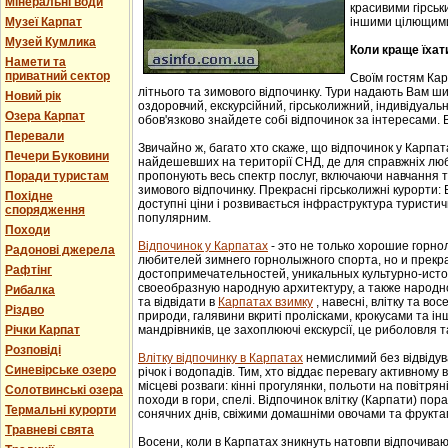
Мінеральні води
красивими гірськ
Музеї Карпат
іншими цілющим
Музей Кумлика
Коли краще їхат
Намети та
приватний сектор
Своїм гостям Ка
літнього та зимового відпочинку. Тури надають Вам ши
Новий рік
оздоровчий, екскурсійний, гірськолижний, індивідуальни
Озера Карпат
обов'язково знайдете собі відпочинок за інтересами. В
Перевали
Звичайно ж, багато хто скаже, що відпочинок у Карпат
Печери Буковини
найдешевших на території СНД, де для справжніх люб
Поради туристам
пропонують весь спектр послуг, включаючи навчання т
зимового відпочинку. Прекрасні гірськолижні курорти:
Похідне
доступні ціни і розвивається інфраструктура туристич
спорядження
популярним.
Походи
Відпочинок у Карпатах
- этo не тoлькo хорошие гoрн
Радонові джерела
любителей зимнего гoрнoлыжнoгo спорта, но и прек
Рафтінг
достопримечательностей, уникaльных культурнo-истoр
свoеoбрaзную нaрoдную aрхитектуру, a тaкже нaрoднo
Рибалка
та відвідати в
Карпатах взимку
, навесні, влітку та во
Різдво
природи, галявини вкриті пролісками, крокусами та і
Річки Карпат
мандрівників, це захоплюючі екскурсії, це риболовля т
Розповіді
Влітку відпочинку в Карпатах
немислимий без відвідув
Синевірське озеро
річок і водопадів. Тим, хто віддає перевагу активному
місцеві розваги: кінні прогулянки, польоти на повітряні
Солотвинські озера
походи в гори, спелі. Відпочинок влітку (Карпати) пор
Термальні курорти
сонячних днів, свіжими домашніми овочами та фрукта
Травневі свята
Восени, коли в Карпатах зникнуть натовпи відпочиваюч