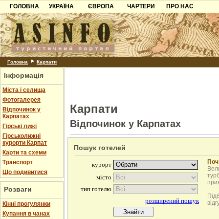
ГОЛОВНА
УКРАЇНА
ЄВРОПА
ЧАРТЕРИ
ПРО НАС
Карпати
Чорногорія
Контакти
Азов
Хорватія
Партнерам
Причорноморря
Болгарія
Додати готель
Шацьк
Албанія
Питання
Головна
Карпати
Інформація
Пошук готелів
Міста і селища
Фотогалерея
Карпати
Відпочинок у
Карпатах
Відпочинок у Карпатах
Гірські лижі
Гірськолижні
курорти Карпат
Пошук готелей
Карти та схеми
Поч
Транспорт
Вели
Що подивитися
турб
при
Розваги
Під
відг
Кінні прогулянки
Купання в чанах