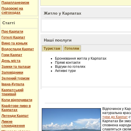
Парапланеризм
Подорожі на
снігоходах
Житло у Карпатах
Статті
Про Карпати
Готелі Карпат
Наші послуги
Вино та коньяк
Туристам
Готелям
Водоспади Карпат
Гори Карпат
Бронювання житла у Карпатах
День міста
Прямі контакти
Замки та палаци
Відгуки по готелях
Активні тури
Заповідники
Зелений туризм
Івана-Купала
Карпатський
трамвай
Розміщення інформації про готель на нашому
Редагування інформації і цін на вимогу
Коли відпочивати
Лічільник відвідувачів
Крафтове пиво в
Відпочинок у Ка
Карпатах
натуральна краса
Легенди Карпат
тури до Карпат
с
Карпатах Ви змож
Лижне
сповнена народн
спорядження
славляться свої