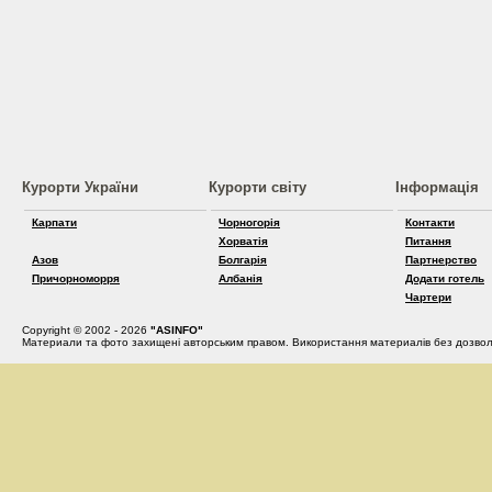
Курорти України
Курорти світу
Інформація
Карпати
Чорногорія
Контакти
Хорватія
Питання
Азов
Болгарія
Партнерство
Причорноморря
Албанія
Додати готель
Чартери
Copyright © 2002 - 2026
"ASINFO"
Материали та фото захищені авторським правом. Використання материалів без дозвол