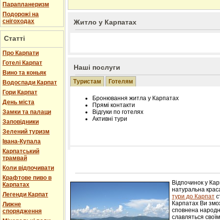
Парапланеризм
Подорожі на
снігоходах
Житло у Карпатах
Статті
Про Карпати
Готелі Карпат
Наші послуги
Вино та коньяк
Туристам
Готелям
Водоспади Карпат
Гори Карпат
Бронювання житла у Карпатах
День міста
Прямі контакти
Замки та палаци
Відгуки по готелях
Активні тури
Заповідники
Зелений туризм
Івана-Купала
Карпатський
трамвай
Розміщення інформації про готель на нашому
Редагування інформації і цін на вимогу
Коли відпочивати
Лічільник відвідувачів
Крафтове пиво в
Відпочинок у Ка
Карпатах
натуральна краса
Легенди Карпат
тури до Карпат
с
Карпатах Ви змож
Лижне
сповнена народн
спорядження
славляться свої