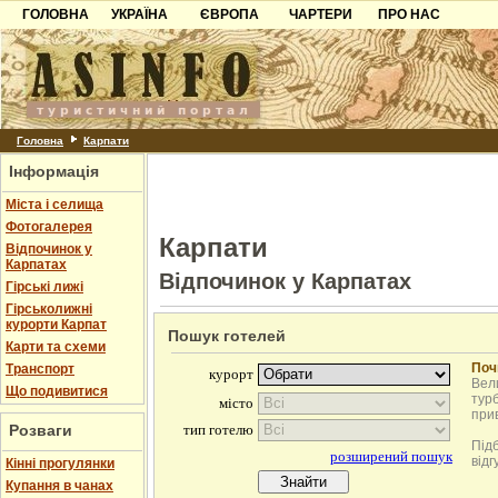
ГОЛОВНА
УКРАЇНА
ЄВРОПА
ЧАРТЕРИ
ПРО НАС
Карпати
Чорногорія
Контакти
Азов
Хорватія
Партнерам
Причорноморря
Болгарія
Додати готель
Шацьк
Албанія
Питання
Головна
Карпати
Інформація
Пошук готелів
Міста і селища
Фотогалерея
Карпати
Відпочинок у
Карпатах
Відпочинок у Карпатах
Гірські лижі
Гірськолижні
курорти Карпат
Пошук готелей
Карти та схеми
Поч
Транспорт
Вели
Що подивитися
турб
при
Розваги
Під
відг
Кінні прогулянки
Купання в чанах