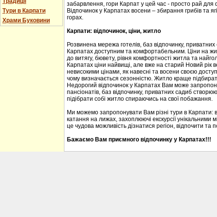
Традиції
забарвлення, гори Карпат у цей час - просто рай для
Тури в Карпати
Відпочинок у Карпатах восени – збирання грибів та ягі
горах.
Храми Буковини
Карпати: відпочинок, ціни, житло
Розвинена мережа готелів, баз відпочинку, приватних
Карпатах доступним та комфортабельним. Ціни на житл
до витягу, бювету, рівня комфортності житла та найгол
Карпатах ціни найвищі, але вже на старий Новий рік 
невисокими цінами, як навесні та восени своєю доступ
чому визначається сезонністю. Житло краще підбирати
Недорогий відпочинок у Карпатах Вам може запропону
пансіонатів, баз відпочинку, приватних садиб створю
підібрати собі житло спираючись на свої побажання.
Ми можемо запропонувати Вам різні тури в Карпати: 
катання на лижах, захоплюючі екскурсії унікальними м
це чудова можливість дізнатися регіон, відпочити та 
Бажаємо Вам приємного відпочинку у Карпатах!!!