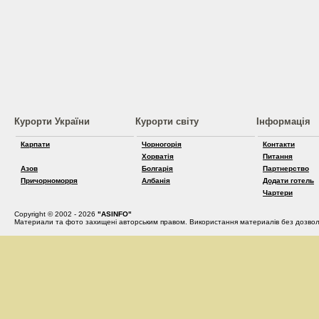
Курорти України
Курорти світу
Інформація
Карпати
Чорногорія
Контакти
Хорватія
Питання
Азов
Болгарія
Партнерство
Причорноморря
Албанія
Додати готель
Чартери
Copyright © 2002 - 2026
"ASINFO"
Материали та фото захищені авторським правом. Використання материалів без дозвол