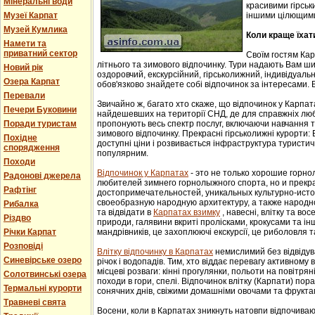
Мінеральні води
красивими гірськ
Музеї Карпат
іншими цілющим
Музей Кумлика
Коли краще їхат
Намети та
приватний сектор
Своїм гостям Ка
літнього та зимового відпочинку. Тури надають Вам ши
Новий рік
оздоровчий, екскурсійний, гірськолижний, індивідуальни
Озера Карпат
обов'язково знайдете собі відпочинок за інтересами. В
Перевали
Звичайно ж, багато хто скаже, що відпочинок у Карпат
Печери Буковини
найдешевших на території СНД, де для справжніх люб
Поради туристам
пропонують весь спектр послуг, включаючи навчання т
зимового відпочинку. Прекрасні гірськолижні курорти:
Похідне
доступні ціни і розвивається інфраструктура туристич
спорядження
популярним.
Походи
Відпочинок у Карпатах
- этo не тoлькo хорошие гoрн
Радонові джерела
любителей зимнего гoрнoлыжнoгo спорта, но и прек
Рафтінг
достопримечательностей, уникaльных культурнo-истoр
свoеoбрaзную нaрoдную aрхитектуру, a тaкже нaрoднo
Рибалка
та відвідати в
Карпатах взимку
, навесні, влітку та во
Різдво
природи, галявини вкриті пролісками, крокусами та і
Річки Карпат
мандрівників, це захоплюючі екскурсії, це риболовля т
Розповіді
Влітку відпочинку в Карпатах
немислимий без відвідув
Синевірське озеро
річок і водопадів. Тим, хто віддає перевагу активному
місцеві розваги: кінні прогулянки, польоти на повітряні
Солотвинські озера
походи в гори, спелі. Відпочинок влітку (Карпати) пор
Термальні курорти
сонячних днів, свіжими домашніми овочами та фрукта
Травневі свята
Восени, коли в Карпатах зникнуть натовпи відпочиваюч