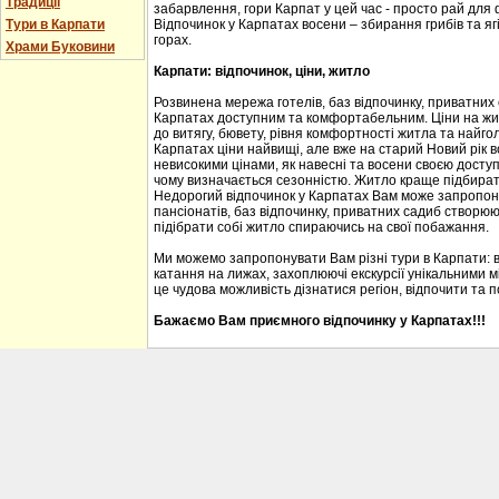
Традиції
забарвлення, гори Карпат у цей час - просто рай для
Тури в Карпати
Відпочинок у Карпатах восени – збирання грибів та ягі
горах.
Храми Буковини
Карпати: відпочинок, ціни, житло
Розвинена мережа готелів, баз відпочинку, приватних
Карпатах доступним та комфортабельним. Ціни на житл
до витягу, бювету, рівня комфортності житла та найгол
Карпатах ціни найвищі, але вже на старий Новий рік 
невисокими цінами, як навесні та восени своєю доступ
чому визначається сезонністю. Житло краще підбирати
Недорогий відпочинок у Карпатах Вам може запропону
пансіонатів, баз відпочинку, приватних садиб створю
підібрати собі житло спираючись на свої побажання.
Ми можемо запропонувати Вам різні тури в Карпати: 
катання на лижах, захоплюючі екскурсії унікальними м
це чудова можливість дізнатися регіон, відпочити та 
Бажаємо Вам приємного відпочинку у Карпатах!!!