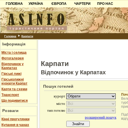
ГОЛОВНА
УКРАЇНА
ЄВРОПА
ЧАРТЕРИ
ПРО НАС
Карпати
Чорногорія
Контакти
Азов
Хорватія
Партнерам
Причорноморря
Болгарія
Додати готель
Шацьк
Албанія
Питання
Головна
Карпати
Інформація
Пошук готелів
Міста і селища
Фотогалерея
Карпати
Відпочинок у
Карпатах
Відпочинок у Карпатах
Гірські лижі
Гірськолижні
курорти Карпат
Пошук готелей
Карти та схеми
Поч
Транспорт
Вели
Що подивитися
турб
при
Розваги
Під
відг
Кінні прогулянки
Купання в чанах