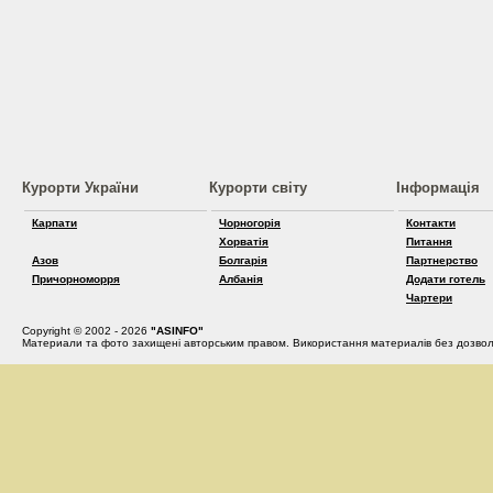
Курорти України
Курорти світу
Інформація
Карпати
Чорногорія
Контакти
Хорватія
Питання
Азов
Болгарія
Партнерство
Причорноморря
Албанія
Додати готель
Чартери
Copyright © 2002 - 2026
"ASINFO"
Материали та фото захищені авторським правом. Використання материалів без дозвол