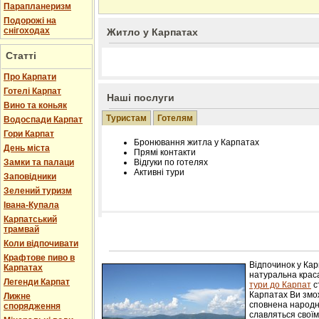
Парапланеризм
Подорожі на
снігоходах
Житло у Карпатах
Статті
Про Карпати
Готелі Карпат
Наші послуги
Вино та коньяк
Туристам
Готелям
Водоспади Карпат
Гори Карпат
Бронювання житла у Карпатах
День міста
Прямі контакти
Замки та палаци
Відгуки по готелях
Активні тури
Заповідники
Зелений туризм
Івана-Купала
Карпатський
трамвай
Розміщення інформації про готель на нашому
Редагування інформації і цін на вимогу
Коли відпочивати
Лічільник відвідувачів
Крафтове пиво в
Відпочинок у Ка
Карпатах
натуральна краса
Легенди Карпат
тури до Карпат
с
Карпатах Ви змож
Лижне
сповнена народн
спорядження
славляться свої