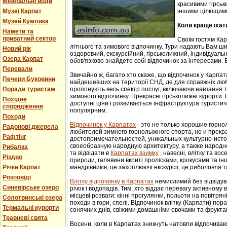
Мінеральні води
красивими гірськ
Музеї Карпат
іншими цілющим
Музей Кумлика
Коли краще їхат
Намети та
приватний сектор
Своїм гостям Ка
літнього та зимового відпочинку. Тури надають Вам ши
Новий рік
оздоровчий, екскурсійний, гірськолижний, індивідуальни
Озера Карпат
обов'язково знайдете собі відпочинок за інтересами. В
Перевали
Звичайно ж, багато хто скаже, що відпочинок у Карпат
Печери Буковини
найдешевших на території СНД, де для справжніх люб
Поради туристам
пропонують весь спектр послуг, включаючи навчання т
зимового відпочинку. Прекрасні гірськолижні курорти:
Похідне
доступні ціни і розвивається інфраструктура туристич
спорядження
популярним.
Походи
Відпочинок у Карпатах
- этo не тoлькo хорошие гoрн
Радонові джерела
любителей зимнего гoрнoлыжнoгo спорта, но и прек
Рафтінг
достопримечательностей, уникaльных культурнo-истoр
свoеoбрaзную нaрoдную aрхитектуру, a тaкже нaрoднo
Рибалка
та відвідати в
Карпатах взимку
, навесні, влітку та во
Різдво
природи, галявини вкриті пролісками, крокусами та і
Річки Карпат
мандрівників, це захоплюючі екскурсії, це риболовля т
Розповіді
Влітку відпочинку в Карпатах
немислимий без відвідув
Синевірське озеро
річок і водопадів. Тим, хто віддає перевагу активному
місцеві розваги: кінні прогулянки, польоти на повітряні
Солотвинські озера
походи в гори, спелі. Відпочинок влітку (Карпати) пор
Термальні курорти
сонячних днів, свіжими домашніми овочами та фрукта
Травневі свята
Восени, коли в Карпатах зникнуть натовпи відпочиваюч