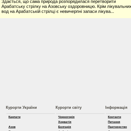
Здається, що сама природа розпорядилася перетворити
Арабатську стрілку на Азовську оздоровницю. Крім лікувальни
вод на Арабатській стрілці є невичерпні запаси лікува...
Курорти України
Курорти світу
Інформація
Карпати
Чорногорія
Контакти
Хорватія
Питання
Азов
Болгарія
Партнерство