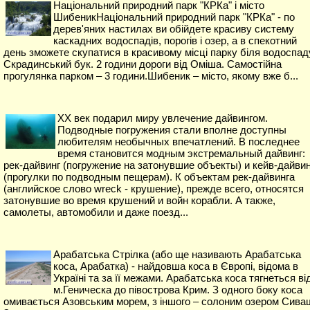
Національний природний парк "КРКа" і місто
ШибеникНаціональний природний парк "КРКа" - по
дерев'яних настилах ви обійдете красиву систему
каскадних водоспадів, порогів і озер, а в спекотний
день зможете скупатися в красивому місці парку біля водоспад
Скрадинський бук. 2 години дороги від Оміша. Самостійна
прогулянка парком – 3 години.Шибеник – місто, якому вже б...
XX век подарил миру увлечение дайвингом.
Подводные погружения стали вполне доступны
любителям необычных впечатлений. В последнее
время становится модным экстремальный дайвинг:
рек-дайвинг (погружение на затонувшие объекты) и кейв-дайвин
(прогулки по подводным пещерам). К объектам рек-дайвинга
(английское слово wreck - крушение), прежде всего, относятся
затонувшие во время крушений и войн корабли. А также,
самолеты, автомобили и даже поезд...
Арабатська Стрілка (або ще називають Арабатська
коса, Арабатка) - найдовша коса в Європі, відома в
Україні та за її межами. Арабатська коса тягнеться ві
м.Геническа до півострова Крим. З одного боку коса
омивається Азовським морем, з іншого – солоним озером Сива