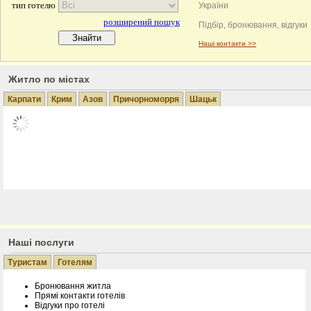
України
Сезон 2
Підбір, бронювання, відгуки
Наші контакти >>
Житло по містах
Карпати
Крим
Азов
Причорноморря
Шацьк
Готелі у Карпатах
Бронювання готелів у Карпатах. Низькі ціни. Приватні садиби і ко
Екскурсії...
Наші послуги
Туристам
Готелям
Бронювання житла
Прямі контакти готелів
Відгуки про готелі