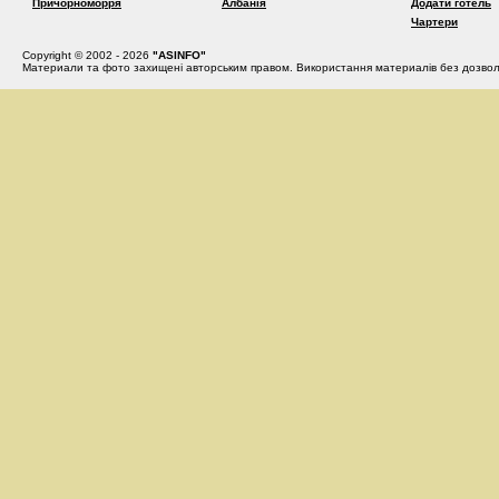
Причорноморря
Албанія
Додати готель
Чартери
Copyright © 2002 - 2026
"ASINFO"
Материали та фото захищені авторським правом. Використання материалів без дозвол