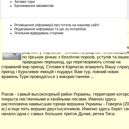
Активні тури
Бронювання авіаквитків
Розміщення інформації про готель на нашому сайті
Інформація про курорти
Редагування інформації та цін за потребою
Лічільник відвідувань сторінки
Запрошуємо любителів екстремального відпочинку н
рафтинг у Карпатах - сплави на рафтах та катамаран
по гірських річках з безліччю порогів, уступів та інших
природних перешкод, що перетворюють сплав на
справжній вир пригод. Сплави в Карпатах вгамують Вашу спраг
пригод і бурхливих емоцій і подарує Вам тур, повний нових
вражень.Тури проводяться з використанням ...
Рахов - самый высокогорный район Украины, территория которо
покрыта лиственными и хвойными лесами. Именно здесь
расположена наивысшая горная вершина Украины - Говерла (2
м.) и еще пять вершин двухтысячников. Именно здесь берет св
начало одна с самых больших приток Дуная, речка Тиса.