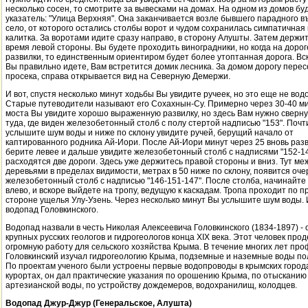
несколько сосен, то смотрите за вывесками на домах. На одном из домов бу
указатель: "Улица Верхняя". Она заканчивается возле бывшего парадного в
село, от которого остались столбы ворот и чудом сохранилась симпатичная
калитка. За воротами идите сразу направо, в сторону Алушты. Затем держит
время левой стороны. Вы будете проходить виноградники, но когда на дорог
развилки, то единственным ориентиром будет более утоптанная дорога. Вс
Вы правильно идете, Вам встретится домик лесника. За домом дорогу перес
просека, справа открывается вид на Северную Демержи.
И вот, спустя несколько минут ходьбы Вы увидите ручеек, но это еще не вод
Старые путеводители называют его Сохахнын-Су. Примерно через 30-40 м
моста Вы увидите хорошо выраженную развилку, но здесь Вам нужно сверну
туда, где виден железобетонный столб с полу стертой надписью "153". Почт
услышите шум воды и ниже по склону увидите ручей, берущий начало от
каптированного родника Ай-Иори. После Ай-Иори минут через 25 вновь разв
берите левее и дальше увидите железобетонный столб с надписями "152-147
расходятся две дороги. Здесь уже держитесь правой стороны и вниз. Тут ме
деревьями в пределах видимости, метрах в 50 ниже по склону, появится оч
железобетонный столб с надписью "146-151-147". После столба, начинайте
влево, и вскоре выйдете на тропу, ведущую к каскадам. Тропа проходит по п
стороне ущелья Улу-Узень. Через несколько минут Вы услышите шум воды. И
водопад Головкинского.
Водопад назвали в честь Николая Алексеевича Головкинского (1834-1897) - 
крупных русских геологов и гидрогеологов конца XIX века. Этот человек про
огромную работу для сельского хозяйства Крыма. В течение многих лет пр
Головкинский изучал гидрогеологию Крыма, подземные и наземные воды по
По проектам ученого были устроены первые водопроводы в крымских город
курортах, он дал практические указания по орошению Крыма, по отысканию
артезианской воды, по устройству дождемеров, водохранилищ, колодцев.
Водопад Джур-Джур (Генеральское, Алушта)