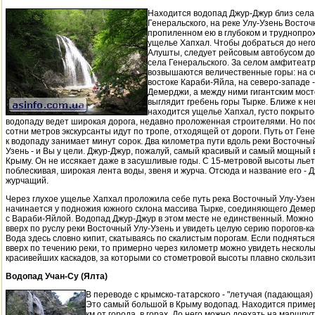
Находится водопад Джур-Джур близ села
Генеральского, на реке Улу-Узень Восточ
пропиленном ею в глубоком и труднопр
ущелье Хапхал. Чтобы добраться до него
Алушты, следует рейсовым автобусом до
села Генеральского. За селом амфитеат
возвышаются величественные горы: на с
востоке Караби-Яйла, на северо-западе -
Демерджи, а между ними гигантским мос
выглядит гребень горы Тырке. Ближе к не
находится ущелье Хапхал, густо покрыто
водопаду ведет широкая дорога, недавно проложенная строителями. Но п
сотни метров экскурсанты идут по тропе, отходящей от дороги. Путь от Ген
к водопаду занимает минут сорок. Два километра пути вдоль реки Восточный
Узень - и Вы у цели. Джур-Джур, пожалуй, самый красивый и самый мощный 
Крыму. Он не иссякает даже в засушливые годы. С 15-метровой высоты льет
поблескивая, широкая лента воды, звеня и журча. Отсюда и название его - Д
журчащий.
Через глухое ущелье Хапхал проложила себе путь река Восточный Улу-Узен
начинается у подножия южного склона массива Тырке, соединяющего Деме
с Вараби-Яйлой. Водопад Джур-Джур в этом месте не единственный. Можно
вверх по руслу реки Восточный Улу-Узень и увидеть целую серию порогов-ка
Вода здесь словно кипит, скатываясь по скалистым порогам. Если поднятьс
вверх по течению реки, то примерно через километр можно увидеть несколь
красивейших каскадов, за которыми со стометровой высоты плавно скользит
Водопад Учан-Су (Ялта)
В переводе с крымско-татарского - "летучая (падающая)
Это самый большой в Крыму водопад. Находится пример
км от города, в горах. До него можно доехать на маршру