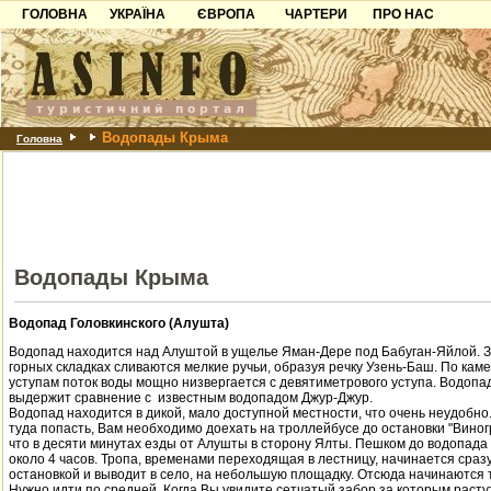
ГОЛОВНА
УКРАЇНА
ЄВРОПА
ЧАРТЕРИ
ПРО НАС
Карпати
Чорногорія
Контакти
Азов
Хорватія
Партнерам
Причорноморря
Болгарія
Додати готель
Водопады Крыма
Шацьк
Албанія
Питання
Головна
Пошук готелів
Водопады Крыма
Водопад Головкинского (Алушта)
Водопад находится над Алуштой в ущелье Яман-Дере под Бабуган-Яйлой. З
горных складках сливаются мелкие ручьи, образуя речку Узень-Баш. По ка
уступам поток воды мощно низвергается с девятиметрового уступа. Водопад
выдержит сравнение с известным водопадом Джур-Джур.
Водопад находится в дикой, мало доступной местности, что очень неудобно
туда попасть, Вам необходимо доехать на троллейбусе до остановки "Виног
что в десяти минутах езды от Алушты в сторону Ялты. Пешком до водопада
около 4 часов. Тропа, временами переходящая в лестницу, начинается сразу
остановкой и выводит в село, на небольшую площадку. Отсюда начинаются 
Нужно идти по средней. Когда Вы увидите сетчатый забор за которым расту