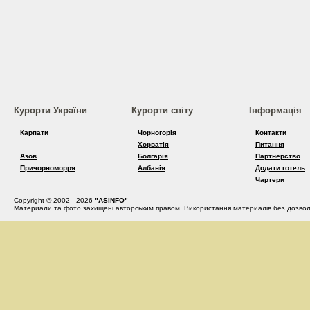
Курорти України
Курорти світу
Інформація
Карпати
Чорногорія
Контакти
Хорватія
Питання
Азов
Болгарія
Партнерство
Причорноморря
Албанія
Додати готель
Чартери
Copyright © 2002 - 2026
"ASINFO"
Материали та фото захищені авторським правом. Використання материалів без дозвол