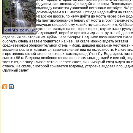
(идущем с автовокзала) или дойти пешком. Пешеходная 
водопаду начнется у конечной остановки автобуса №8 р
домом-музеем А.П. Чехова. Отсюда надо выйти на старо
Исарское шоссе, по нему дойти до моста через реку Во
На противоположном берегу от моста в гору поднимаетс
ведущая к подсобному хозяйству санатория им. Куйбыш
нужно, не заходя на его территорию, спуститься к руслу
Водопадной, перейти приток и идти по грунтовой дороге
отделения санатория им. Куйбышева "Исары" Над ними возвышается скала,
обогнуть слева и затем подняться на нее. На скале можно видеть остатки
средневековой оборонительной стены - Исар, давшей название местности и
вершины скалы открывается замечательный вид на окрестности. На юге вид
в противоположной стороне, в горах, сам водопад Учан-Су. Вода здесь низв
высоты 98 м. Водопад особенно красив после сильных дождей и весной, когд
тает снег, а в засушливое лето он пересыхает, лишь мокрый след виден на 
отвеса. На скале, с которой срывается водопад, устроена видовая площадка
Орлиный залет.