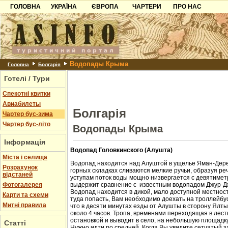
ГОЛОВНА
УКРАЇНА
ЄВРОПА
ЧАРТЕРИ
ПРО НАС
Карпати
Чорногорія
Контакти
Азов
Хорватія
Партнерам
Причорноморря
Болгарія
Додати готель
Водопады Крыма
Шацьк
Албанія
Питання
Головна
Болгарія
Готелі / Тури
Пошук готелів
Спекотні квитки
Авиабилеты
Болгарія
Чартер бус-зима
Чартер бус-літо
Водопады Крыма
Інформація
Водопад Головкинского (Алушта)
Міста і селища
Водопад находится над Алуштой в ущелье Яман-Дере
Розрахунок
горных складках сливаются мелкие ручьи, образуя ре
відстаней
уступам поток воды мощно низвергается с девятиметр
Фотогалерея
выдержит сравнение с известным водопадом Джур-Д
Водопад находится в дикой, мало доступной местност
Карти та схеми
туда попасть, Вам необходимо доехать на троллейбус
Митні правила
что в десяти минутах езды от Алушты в сторону Ялт
около 4 часов. Тропа, временами переходящая в лест
остановкой и выводит в село, на небольшую площадк
Статті
Нужно идти по средней. Когда Вы увидите сетчатый з