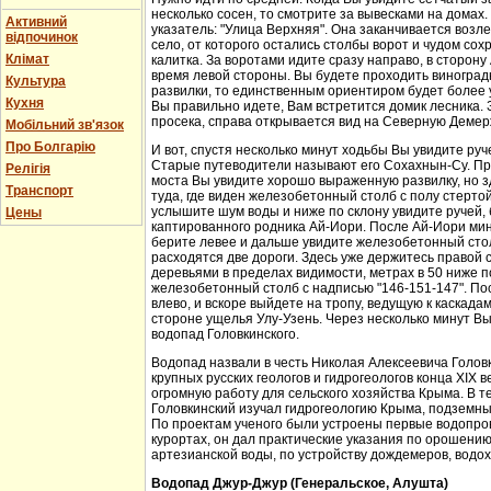
несколько сосен, то смотрите за вывесками на домах.
Активний
указатель: "Улица Верхняя". Она заканчивается возл
відпочинок
село, от которого остались столбы ворот и чудом со
Клімат
калитка. За воротами идите сразу направо, в сторон
время левой стороны. Вы будете проходить виноградн
Культура
развилки, то единственным ориентиром будет более у
Кухня
Вы правильно идете, Вам встретится домик лесника. 
просека, справа открывается вид на Северную Демер
Мобільний зв'язок
Про Болгарію
И вот, спустя несколько минут ходьбы Вы увидите руч
Старые путеводители называют его Сохахнын-Су. Пр
Релігія
моста Вы увидите хорошо выраженную развилку, но з
Транспорт
туда, где виден железобетонный столб с полу стерто
услышите шум воды и ниже по склону увидите ручей,
Цены
каптированного родника Ай-Иори. После Ай-Иори мину
берите левее и дальше увидите железобетонный столб
расходятся две дороги. Здесь уже держитесь правой 
деревьями в пределах видимости, метрах в 50 ниже п
железобетонный столб с надписью "146-151-147". По
влево, и вскоре выйдете на тропу, ведущую к каскада
стороне ущелья Улу-Узень. Через несколько минут Вы
водопад Головкинского.
Водопад назвали в честь Николая Алексеевича Головки
крупных русских геологов и гидрогеологов конца XIX 
огромную работу для сельского хозяйства Крыма. В 
Головкинский изучал гидрогеологию Крыма, подземн
По проектам ученого были устроены первые водопров
курортах, он дал практические указания по орошени
артезианской воды, по устройству дождемеров, водо
Водопад Джур-Джур (Генеральское, Алушта)