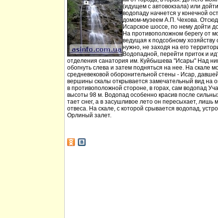
(идущем с автовокзала) или дойт
водопаду начнется у конечной ос
домом-музеем А.П. Чехова. Отсюд
Исарское шоссе, по нему дойти д
На противоположном берегу от мо
ведущая к подсобному хозяйству
нужно, не заходя на его территори
Водопадной, перейти приток и идт
отделения санатория им. Куйбышева "Исары" Над ни
обогнуть слева и затем подняться на нее. На скале м
средневековой оборонительной стены - Исар, давшей
вершины скалы открывается замечательный вид на ок
в противоположной стороне, в горах, сам водопад Уча
высоты 98 м. Водопад особенно красив после сильных 
тает снег, а в засушливое лето он пересыхает, лишь 
отвеса. На скале, с которой срывается водопад, устр
Орлиный залет.