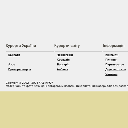
Курорти України
Курорти світу
Інформація
Карпати
Чорногорія
Контакти
Хорватія
Питання
Азов
Болгарія
Партнерство
Причорноморря
Албанія
Додати готель
Чартери
Copyright © 2002 - 2026
"ASINFO"
Материали та фото захищені авторським правом. Використання материалів без дозвол