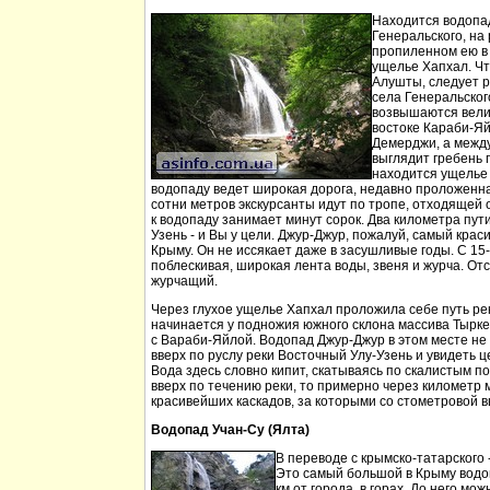
Находится водопа
Генеральского, на 
пропиленном ею в
ущелье Хапхал. Чт
Алушты, следует 
села Генеральског
возвышаются вели
востоке Караби-Яй
Демерджи, а между
выглядит гребень 
находится ущелье 
водопаду ведет широкая дорога, недавно проложенн
сотни метров экскурсанты идут по тропе, отходящей о
к водопаду занимает минут сорок. Два километра пут
Узень - и Вы у цели. Джур-Джур, пожалуй, самый кра
Крыму. Он не иссякает даже в засушливые годы. С 15
поблескивая, широкая лента воды, звеня и журча. Отс
журчащий.
Через глухое ущелье Хапхал проложила себе путь ре
начинается у подножия южного склона массива Тырк
с Вараби-Яйлой. Водопад Джур-Джур в этом месте н
вверх по руслу реки Восточный Улу-Узень и увидеть ц
Вода здесь словно кипит, скатываясь по скалистым п
вверх по течению реки, то примерно через километр 
красивейших каскадов, за которыми со стометровой в
Водопад Учан-Су (Ялта)
В переводе с крымско-татарского 
Это самый большой в Крыму водо
км от города, в горах. До него м