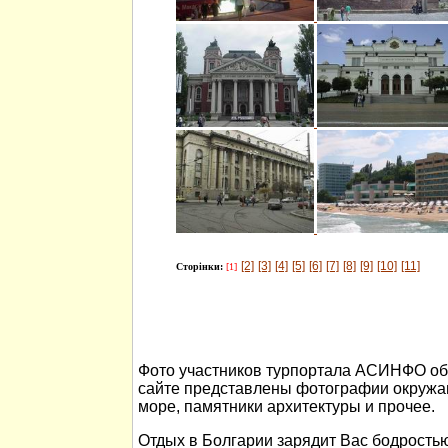
[2]
[3]
[4]
[5]
[6]
[7]
[8]
[9]
[10]
[11]
Сторінки:
[1]
Фото участников турпортала АСИНФО об 
сайте представлены фотографии окружа
море, памятники архитектуры и прочее.
Отдых в Болгарии зарядит Вас бодростью 