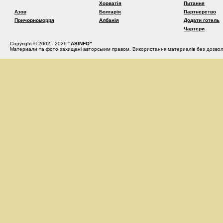
Хорватія
Питання
Азов
Болгарія
Партнерство
Причорноморря
Албанія
Додати готель
Чартери
Copyright © 2002 - 2026
"ASINFO"
Материали та фото захищені авторським правом. Використання материалів без дозвол