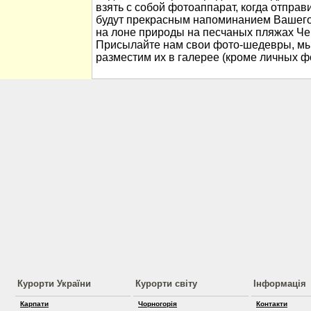
взять с собой фотоаппарат, когда отправ
будут прекрасным напоминанием Вашего
на лоне природы на песчаных пляжах Че
Присылайте нам свои фото-шедевры, мы
разместим их в галерее (кроме личных ф
Курорти України
Курорти світу
Інформація
Карпати
Чорногорія
Контакти