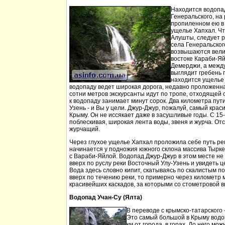
Находится водопа
Генеральского, на 
пропиленном ею в
ущелье Хапхал. Чт
Алушты, следует 
села Генеральског
возвышаются вели
востоке Караби-Яй
Демерджи, а между
выглядит гребень 
находится ущелье 
водопаду ведет широкая дорога, недавно проложенн
сотни метров экскурсанты идут по тропе, отходящей о
к водопаду занимает минут сорок. Два километра пут
Узень - и Вы у цели. Джур-Джур, пожалуй, самый кра
Крыму. Он не иссякает даже в засушливые годы. С 15
поблескивая, широкая лента воды, звеня и журча. Отс
журчащий.
Через глухое ущелье Хапхал проложила себе путь ре
начинается у подножия южного склона массива Тырк
с Вараби-Яйлой. Водопад Джур-Джур в этом месте н
вверх по руслу реки Восточный Улу-Узень и увидеть ц
Вода здесь словно кипит, скатываясь по скалистым п
вверх по течению реки, то примерно через километр 
красивейших каскадов, за которыми со стометровой в
Водопад Учан-Су (Ялта)
В переводе с крымско-татарского 
Это самый большой в Крыму водо
км от города, в горах. До него м