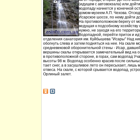
(идущем с автовокзала) или дойт
водопаду начнется у конечной ос
домом-музеем А.П. Чехова. Отсюд
Исарское шоссе, по нему дойти д
На противоположном берегу от мо
ведущая к подсобному хозяйству
нужно, не заходя на его территори
Водопадной, перейти приток и идт
отделения санатория им. Куйбышева "Исары" Над ни
обогнуть слева и затем подняться на нее. На скале м
средневековой оборонительной стены - Исар, давшей
вершины скалы открывается замечательный вид на ок
в противоположной стороне, в горах, сам водопад Уча
высоты 98 м. Водопад особенно красив после сильных 
тает снег, а в засушливое лето он пересыхает, лишь 
отвеса. На скале, с которой срывается водопад, устр
Орлиный залет.