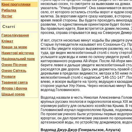
несколько сосен, то смотрите за вывесками на домах.
Кінні прогулянки
указатель: "Улица Верхняя". Она заканчивается возл
Рибалка
село, от которого остались столбы ворот и чудом со
Яхтінг
калитка. За воротами идите сразу направо, в сторон
время левой стороны. Вы будете проходить виноградн
развилки, то единственным ориентиром будет более у
Статті
Вы правильно идете, Вам встретится домик лесника. 
просека, справа открывается вид на Северную Демер
Грязелікування
И вот, спустя несколько минут ходьбы Вы увидите руч
Клімат
Старые путеводители называют его Сохахнын-Су. Пр
Краще за море
моста Вы увидите хорошо выраженную развилку, но з
туда, где виден железобетонный столб с полу стерто
Наметові містечка
услышите шум воды и ниже по склону увидите ручей,
Національний парк
каптированного родника Ай-Иори. После Ай-Иори мину
Озеро Пісочне
берите левее и дальше увидите железобетонный столб
расходятся две дороги. Здесь уже держитесь правой 
Озеро Світязь
деревьями в пределах видимости, метрах в 50 ниже п
Розваги
железобетонный столб с надписью "146-151-147". По
влево, и вскоре выйдете на тропу, ведущую к каскада
Травневі свята
стороне ущелья Улу-Узень. Через несколько минут Вы
Флора і фауна
водопад Головкинского.
Шацькі озера
Водопад назвали в честь Николая Алексеевича Головки
крупных русских геологов и гидрогеологов конца XIX 
огромную работу для сельского хозяйства Крыма. В 
Головкинский изучал гидрогеологию Крыма, подземн
По проектам ученого были устроены первые водопров
курортах, он дал практические указания по орошени
артезианской воды, по устройству дождемеров, водо
Водопад Джур-Джур (Генеральское, Алушта)