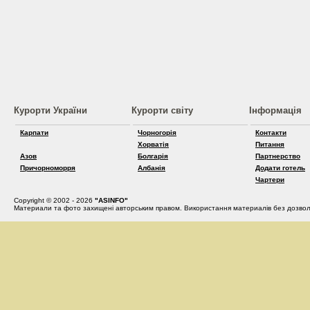
Курорти України
Курорти світу
Інформація
Карпати
Чорногорія
Контакти
Хорватія
Питання
Азов
Болгарія
Партнерство
Причорноморря
Албанія
Додати готель
Чартери
Copyright © 2002 - 2026
"ASINFO"
Материали та фото захищені авторським правом. Використання материалів без дозвол