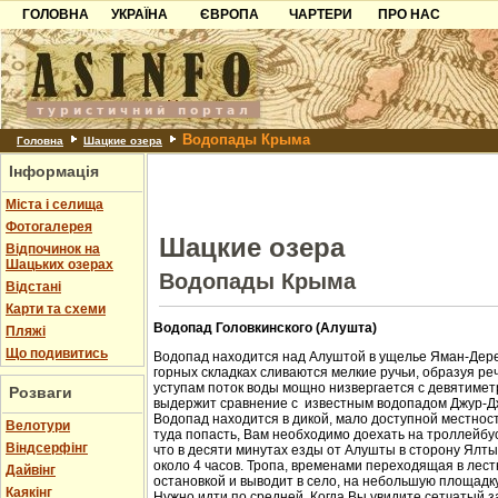
ГОЛОВНА
УКРАЇНА
ЄВРОПА
ЧАРТЕРИ
ПРО НАС
Карпати
Чорногорія
Контакти
Азов
Хорватія
Партнерам
Причорноморря
Болгарія
Додати готель
Водопады Крыма
Шацьк
Албанія
Питання
Головна
Шацкие озера
Інформація
Пошук готелів
Міста і селища
Фотогалерея
Шацкие озера
Відпочинок на
Шацьких озерах
Водопады Крыма
Відстані
Карти та схеми
Водопад Головкинского (Алушта)
Пляжі
Що подивитись
Водопад находится над Алуштой в ущелье Яман-Дере
горных складках сливаются мелкие ручьи, образуя ре
уступам поток воды мощно низвергается с девятиметр
Розваги
выдержит сравнение с известным водопадом Джур-Д
Водопад находится в дикой, мало доступной местност
Велотури
туда попасть, Вам необходимо доехать на троллейбус
Віндсерфінг
что в десяти минутах езды от Алушты в сторону Ялт
около 4 часов. Тропа, временами переходящая в лест
Дайвінг
остановкой и выводит в село, на небольшую площадк
Каякінг
Нужно идти по средней. Когда Вы увидите сетчатый з