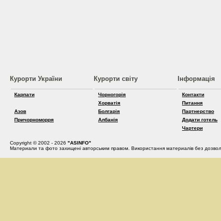
Курорти України
Курорти світу
Інформація
Карпати
Чорногорія
Контакти
Хорватія
Питання
Азов
Болгарія
Партнерство
Причорноморря
Албанія
Додати готель
Чартери
Copyright © 2002 - 2026
"ASINFO"
Материали та фото захищені авторським правом. Використання материалів без дозвол