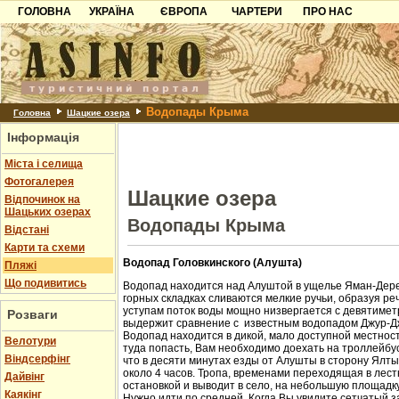
ГОЛОВНА
УКРАЇНА
ЄВРОПА
ЧАРТЕРИ
ПРО НАС
Карпати
Чорногорія
Контакти
Азов
Хорватія
Партнерам
Причорноморря
Болгарія
Додати готель
Водопады Крыма
Шацьк
Албанія
Питання
Головна
Шацкие озера
Інформація
Пошук готелів
Міста і селища
Фотогалерея
Шацкие озера
Відпочинок на
Шацьких озерах
Водопады Крыма
Відстані
Карти та схеми
Водопад Головкинского (Алушта)
Пляжі
Що подивитись
Водопад находится над Алуштой в ущелье Яман-Дере
горных складках сливаются мелкие ручьи, образуя ре
уступам поток воды мощно низвергается с девятиметр
Розваги
выдержит сравнение с известным водопадом Джур-Д
Водопад находится в дикой, мало доступной местност
Велотури
туда попасть, Вам необходимо доехать на троллейбус
Віндсерфінг
что в десяти минутах езды от Алушты в сторону Ялт
около 4 часов. Тропа, временами переходящая в лест
Дайвінг
остановкой и выводит в село, на небольшую площадк
Каякінг
Нужно идти по средней. Когда Вы увидите сетчатый з