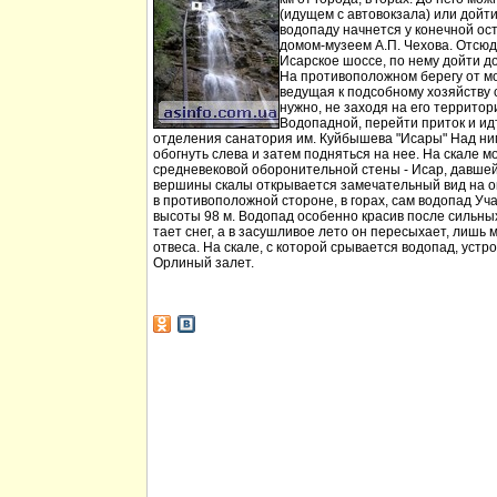
(идущем с автовокзала) или дойт
водопаду начнется у конечной ос
домом-музеем А.П. Чехова. Отсюд
Исарское шоссе, по нему дойти д
На противоположном берегу от мо
ведущая к подсобному хозяйству
нужно, не заходя на его территори
Водопадной, перейти приток и идт
отделения санатория им. Куйбышева "Исары" Над ни
обогнуть слева и затем подняться на нее. На скале м
средневековой оборонительной стены - Исар, давшей
вершины скалы открывается замечательный вид на ок
в противоположной стороне, в горах, сам водопад Уча
высоты 98 м. Водопад особенно красив после сильных 
тает снег, а в засушливое лето он пересыхает, лишь 
отвеса. На скале, с которой срывается водопад, устр
Орлиный залет.