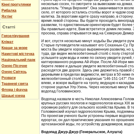
несколько сосен, то смотрите за вывесками на домах.
Кінні прогулянки
указатель: "Улица Верхняя". Она заканчивается возл
Рибалка
село, от которого остались столбы ворот и чудом со
Яхтінг
калитка. За воротами идите сразу направо, в сторон
время левой стороны. Вы будете проходить виноградн
развилки, то единственным ориентиром будет более у
Статті
Вы правильно идете, Вам встретится домик лесника. 
просека, справа открывается вид на Северную Демер
Грязелікування
И вот, спустя несколько минут ходьбы Вы увидите руч
Клімат
Старые путеводители называют его Сохахнын-Су. Пр
Краще за море
моста Вы увидите хорошо выраженную развилку, но з
туда, где виден железобетонный столб с полу стерто
Наметові містечка
услышите шум воды и ниже по склону увидите ручей,
Національний парк
каптированного родника Ай-Иори. После Ай-Иори мину
Озеро Пісочне
берите левее и дальше увидите железобетонный столб
расходятся две дороги. Здесь уже держитесь правой 
Озеро Світязь
деревьями в пределах видимости, метрах в 50 ниже п
Розваги
железобетонный столб с надписью "146-151-147". По
влево, и вскоре выйдете на тропу, ведущую к каскада
Травневі свята
стороне ущелья Улу-Узень. Через несколько минут Вы
Флора і фауна
водопад Головкинского.
Шацькі озера
Водопад назвали в честь Николая Алексеевича Головки
крупных русских геологов и гидрогеологов конца XIX 
огромную работу для сельского хозяйства Крыма. В 
Головкинский изучал гидрогеологию Крыма, подземн
По проектам ученого были устроены первые водопров
курортах, он дал практические указания по орошени
артезианской воды, по устройству дождемеров, водо
Водопад Джур-Джур (Генеральское, Алушта)