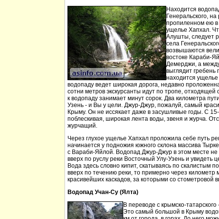
Находится водопа
Генеральского, на 
пропиленном ею в
ущелье Хапхал. Чт
Алушты, следует 
села Генеральског
возвышаются вели
востоке Караби-Яй
Демерджи, а между
выглядит гребень 
находится ущелье 
водопаду ведет широкая дорога, недавно проложенн
сотни метров экскурсанты идут по тропе, отходящей о
к водопаду занимает минут сорок. Два километра пут
Узень - и Вы у цели. Джур-Джур, пожалуй, самый кра
Крыму. Он не иссякает даже в засушливые годы. С 15
поблескивая, широкая лента воды, звеня и журча. Отс
журчащий.
Через глухое ущелье Хапхал проложила себе путь ре
начинается у подножия южного склона массива Тырк
с Вараби-Яйлой. Водопад Джур-Джур в этом месте н
вверх по руслу реки Восточный Улу-Узень и увидеть ц
Вода здесь словно кипит, скатываясь по скалистым п
вверх по течению реки, то примерно через километр 
красивейших каскадов, за которыми со стометровой в
Водопад Учан-Су (Ялта)
В переводе с крымско-татарского 
Это самый большой в Крыму водо
км от города, в горах. До него м