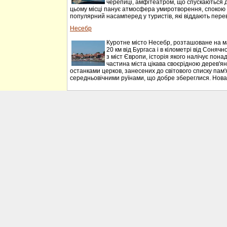
черепиці, амфітеатром, що спускаються до 
цьому місці панує атмосфера умиротворення, спокою 
популярний насамперед у туристів, які віддають перева
Несебр
Куротне місто Несебр, розташоване на м
20 км від Бургаса і в кілометрі від Соняч
з міст Європи, історія якого налічує понад
частина міста цікава своєрідною дерев'я
останками церков, занесених до світового списку пам
середньовічними руїнами, що добре збереглися. Нова 