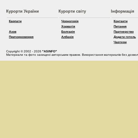
Курорти України
Курорти світу
Інформація
Карпати
Чорногорія
Контакти
Хорватія
Питання
Азов
Болгарія
Партнерство
Причорноморря
Албанія
Додати готель
Чартери
Copyright © 2002 - 2026
"ASINFO"
Материали та фото захищені авторським правом. Використання материалів без дозвол