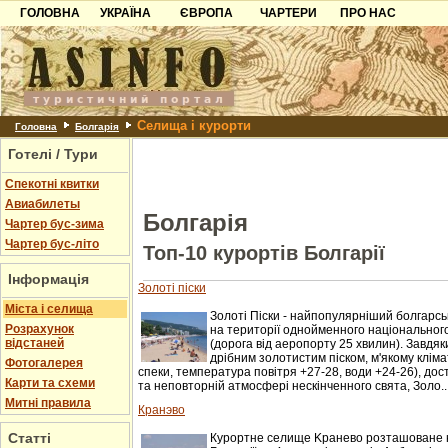
ГОЛОВНА
УКРАЇНА
ЄВРОПА
ЧАРТЕРИ
ПРО НАС
Карпати
Чорногорія
Контакти
Азов
Хорватія
Партнерам
Причорноморря
Болгарія
Додати готель
Селища і курорти
Шацьк
Албанія
Питання
Головна
Болгарія
Готелі / Тури
Пошук готелів
Спекотні квитки
Авиабилеты
Болгарія
Чартер бус-зима
Чартер бус-літо
Топ-10 курортів Болгарії
Інформація
Золоті піски
Міста і селища
Золоті Піски - найпопулярніший болгарс
Розрахунок
на території однойменного національного
відстаней
(дорога від аеропорту 25 хвилин). Завдя
дрібним золотистим піском, м'якому кліма
Фотогалерея
спеки, температура повітря +27-28, води +24-26), до
Карти та схеми
та неповторній атмосфері нескінченного свята, Золо..
Митні правила
Кранэво
Статті
Курортне селище Kранево розташоване н