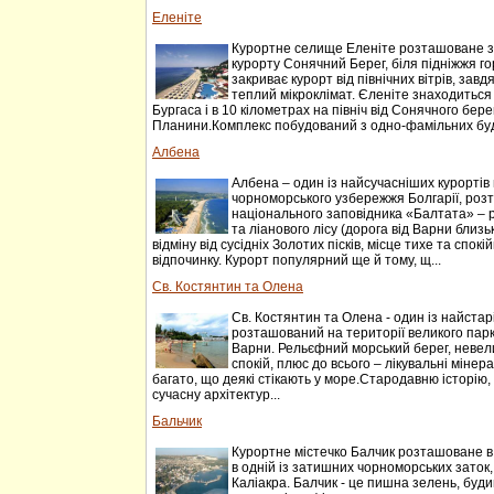
Еленіте
Курортне селище Еленіте розташоване за 
курорту Сонячний Берег, біля підніжжя г
закриває курорт від північних вітрів, завдя
теплий мікроклімат. Єленіте знаходиться в
Бургаса і в 10 кілометрах на північ від Сонячного бере
Планини.Комплекс побудований з одно-фамільних буд
Албена
Албена – один із найсучасніших курортів 
чорноморського узбережжя Болгарії, роз
національного заповідника «Балтата» – 
та ліанового лісу (дорога від Варни близь
відміну від сусідніх Золотих пісків, місце тихе та спок
відпочинку. Курорт популярний ще й тому, щ...
Св. Костянтин та Олена
Св. Костянтин та Олена - один із найстарі
розташований на території великого парку
Варни. Рельєфний морський берег, невели
спокій, плюс до всього – лікувальні мінера
багато, що деякі стікають у море.Стародавню історію,
сучасну архітектур...
Бальчик
Курортне містечко Балчик розташоване в 4
в одній із затишних чорноморських зато
Каліакра. Балчик - це пишна зелень, буди