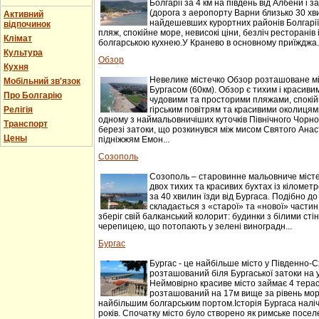
Болгарії за 4 км на південь від Албени і за
(дорога з аеропорту Варни близько 30 хви
Активний
найдешевших курортних районів Болгарії
відпочинок
пляж, спокійне море, невисокі ціни, безліч ресторанів
Клімат
болгарською кухнею.У Кранево в основному приїжджа..
Культура
Обзор
Кухня
Невелике містечко Обзор розташоване мі
Мобільний зв'язок
Бургасом (60км). Обзор є тихим і красив
Про Болгарію
чудовими та просторими пляжами, спокій
Релігія
гірським повітрям та красивими околицям
одному з наймальовничіших куточків Північного Чорн
Транспорт
березі затоки, що розкинувся між мисом Святого Анаст
Цены
підніжжям Емон...
Созополь
Созополь – старовинне мальовниче місте
двох тихих та красивих бухтах із кіломе
за 40 хвилин їзди від Бургаса. Подібно до
складається з «старої» та «нової» частин
зберіг свій балканський колорит: будинки з білими сті
черепицею, що потопають у зелені виноградн...
Бургас
Бургас - це найбільше місто у Південно-Сх
розташований біля Бургаської затоки на 
Неймовірно красиве місто займає 4 терас
розташований на 17м вище за рівень моря
найбільшим болгарським портом.Історія Бургаса наліч
років. Спочатку місто було створено як римське поселе