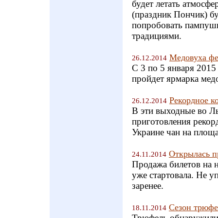
будет летать атмосфе
(праздник Пончик) б
попробовать пампушк
традициями.
Медовуха фе
26.12.2014
С 3 по 5 января 2015
пройдет ярмарка м
Рекордное к
26.12.2014
В эти выходные во Ль
приготовления рекор
Украине чан на площа
Открылась п
24.11.2014
Продажа билетов на 
уже стартовала. Не у
заренее.
Сезон трюфе
18.11.2014
Трюфель обнаружили 