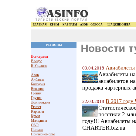
ТУРИСТИЧЕСКИЙ ПОРТАЛ
ГЛАВНАЯ
КРЫМ
КАРПАТЫ
АЗОВ
ОДЕССА
ШАЦКИЕ ОЗЕРА
Новости т
РЕГИОНЫ
Все страны
В мире
В Украине
Авиабилеты 
03.04.2018
Авиабилеты на
Азов
Албания
авиабилетов на
Болгария
продажа чартерных а
Венгрия
Греция
Грузия
В 2017 году
22.03.2018
Доминикана
Статистическое
Египет
Карпаты
посетили 2 млн
Крым
году!!! Авиабилеты н
Мальдивы
ОАЭ
CHARTER.biz.ua
Польша
Причерноморье