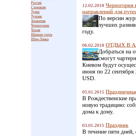
Россия
Черногория 
12.02.2018
Словакия
направлений для путе
Тунис
Турция
По версии жур
Хорватия
лучших развив
Черногория
Чехия
году.
Шацкие озера
Шри-Ланка
ОТДЫХ В АЛ
06.02.2018
Добраться на 
смогут чартер
Киевом будут осущест
июня по 22 сентября 
USD.
Праздничные
05.01.2015
В Рождественские пра
новую традицию: соб
дома к дому.
Праздник
03.01.2015
В течение пяти дней,