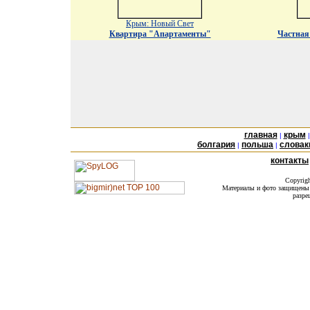
Крым: Новый Свет
Квартира "Апартаменты"
Частная
главная
крым
|
болгария
польша
словак
|
|
контакты
Copyrig
Материалы и фото защищены а
разре