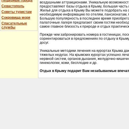
Пещерные города
воздушными аттракционами. Уникальную возможность 
Севастополь
предоставляют базы отдыха в Крыму, большая часть 
Жильё для отдыха в Крыму Вы можете подобрать на 
Советы туристам
необходимую информацию по отелям, пансионатам, б
Сокровища моря
Большую популярность в последнее время приобрета
палаточные лагеря предлагают своим гостям необхо
Спасательные
самое главное близость к природе и отдых практичес
службы
Прежде чем забронировать номера в гостиницах, пос
сориентироваться в предложениях по отдыху в Крыму,
досуг.
Уникальные методики лечения на курортах Крыма да
тяжелых недугах. На крымских курортах успешно леч
нервной систем, органов дыхания, желудочно-кишечно
гинекологии, кожи, бесплодие и др.
Отдых в Крыму подарит Вам незабываемые впечат