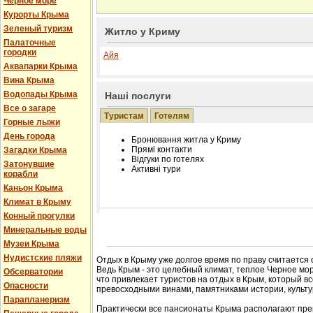
Черное море
Курорты Крыма
Зеленый туризм
Житло у Криму
Палаточные
городки
Айя
Аквапарки Крыма
Вина Крыма
Водопады Крыма
Наші послуги
Все о загаре
Туристам
Готелям
Горные лыжи
День города
Бронювання житла у Криму
Прямі контакти
Загадки Крыма
Відгуки по готелях
Затонувшие
Активні тури
корабли
Каньон Крыма
Климат в Крыму
Конный прогулки
Розміщення інформації про готель на нашому
Минеральные воды
Редагування інформації і цін на вимогу
Музеи Крыма
Лічільник відвідувачів
Нудистские пляжи
Отдых в Крыму уже долгое время по праву считается
Ведь Крым - это целебный климат, теплое Черное мор
Обсерватории
что привлекает туристов на отдых в Крым, который в
Опасности
превосходными винами, памятниками истории, культур
Парапланеризм
Практически все пансионаты Крыма располагают пре