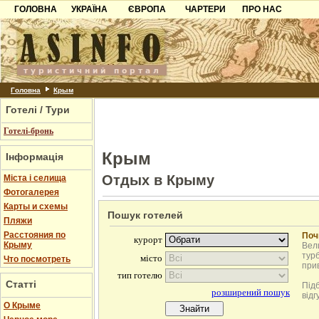
ГОЛОВНА
УКРАЇНА
ЄВРОПА
ЧАРТЕРИ
ПРО НАС
Карпати
Чорногорія
Контакти
Азов
Хорватія
Партнерам
Причорноморря
Болгарія
Додати готель
Шацьк
Албанія
Питання
Головна
Крым
Готелі / Тури
Пошук готелів
Готелі-бронь
Крым
Інформація
Отдых в Крыму
Міста і селища
Фотогалерея
Карты и схемы
Пошук готелей
Пляжи
Расстояния по
Поч
Крыму
Вели
турб
Что посмотреть
при
Статті
Під
відг
О Крыме