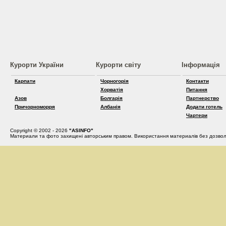
Курорти України
Курорти світу
Інформація
Карпати
Чорногорія
Контакти
Хорватія
Питання
Азов
Болгарія
Партнерство
Причорноморря
Албанія
Додати готель
Чартери
Copyright © 2002 - 2026
"ASINFO"
Материали та фото захищені авторським правом. Використання материалів без дозвол