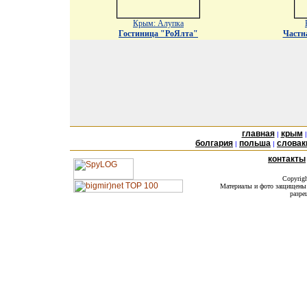
Крым: Алупка
Гостиница "РоЯлта"
Частн
главная
крым
|
болгария
польша
словак
|
|
контакты
Copyrig
Материалы и фото защищены а
разре