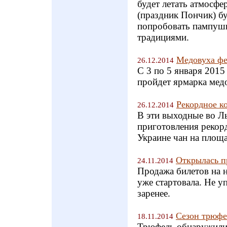
будет летать атмосфе
(праздник Пончик) б
попробовать пампушк
традициями.
Медовуха фе
26.12.2014
С 3 по 5 января 2015
пройдет ярмарка м
Рекордное к
26.12.2014
В эти выходные во Ль
приготовления рекор
Украине чан на площа
Открылась п
24.11.2014
Продажа билетов на 
уже стартовала. Не у
заренее.
Сезон трюфе
18.11.2014
Трюфель обнаружили 