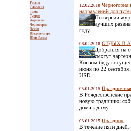
Россия
Черногория 
12.02.2018
Словакия
направлений для путе
Тунис
Турция
По версии жур
Хорватия
лучших развив
Черногория
Чехия
году.
Шацкие озера
Шри-Ланка
ОТДЫХ В АЛ
06.02.2018
Добраться на 
смогут чартер
Киевом будут осущест
июня по 22 сентября 
USD.
Праздничные
05.01.2015
В Рождественские пра
новую традицию: соб
дома к дому.
Праздник
03.01.2015
В течение пяти дней,