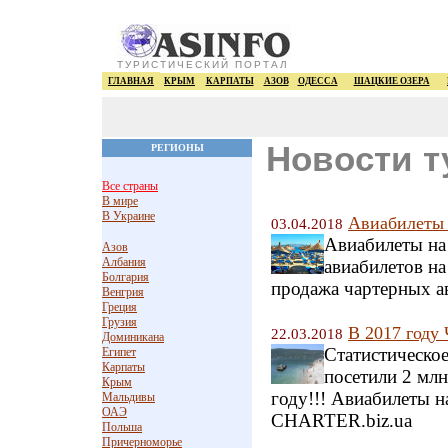
ТУРИСТИЧЕСКИЙ ПОРТАЛ
ГЛАВНАЯ
КРЫМ
КАРПАТЫ
АЗОВ
ОДЕССА
ШАЦКИЕ ОЗЕРА
Новости т
РЕГИОНЫ
Все страны
В мире
В Украине
Авиабилеты 
03.04.2018
Авиабилеты на
Азов
Албания
авиабилетов на
Болгария
продажа чартерных а
Венгрия
Греция
Грузия
В 2017 году
22.03.2018
Доминикана
Статистическое
Египет
Карпаты
посетили 2 млн
Крым
году!!! Авиабилеты н
Мальдивы
ОАЭ
CHARTER.biz.ua
Польша
Причерноморье