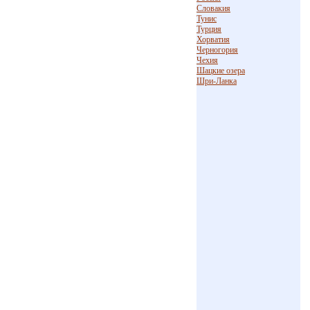
Словакия
Тунис
Турция
Хорватия
Черногория
Чехия
Шацкие озера
Шри-Ланка