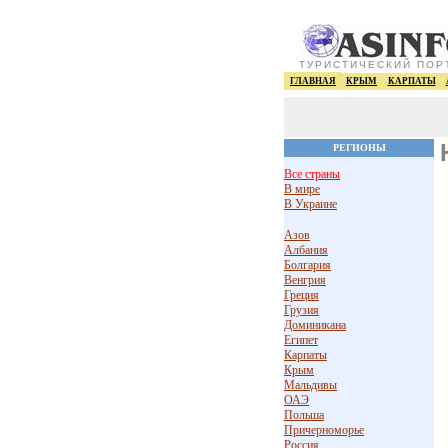
ТУРИСТИЧЕСКИЙ ПОР
ГЛАВНАЯ
КРЫМ
КАРПАТЫ
РЕГИОНЫ
Все страны
В мире
В Украине
Азов
Албания
Болгария
Венгрия
Греция
Грузия
Доминикана
Египет
Карпаты
Крым
Мальдивы
ОАЭ
Польша
Причерноморье
Россия