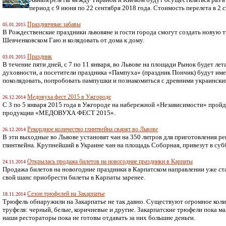
период с 9 июня по 22 сентября 2018 года. Стоимость перелета в 2 
Праздничные забавы
05.01.2015
В Рождественские праздники львовяне и гости города смогут создать новую 
Шевченковском Гаю и колядовать от дома к дому.
Праздник
03.01.2015
В течение пяти дней, с 7 по 11 января, во Львове на площади Рынок будет ле
духовности, а посетители праздника «Пампуха» (праздник Пончик) будут им
поколядовать, попробовать пампушки и познакомиться с древними украински
Медовуха фест 2015 в Ужгороде
26.12.2014
С 3 по 5 января 2015 года в Ужгороде на набережной «Независимости» прой
продукции «МЕДОВУХА ФЕСТ 2015».
Рекордное количество глинтвейна сварят во Львове
26.12.2014
В эти выходные во Львове установят чан на 350 литров для приготовления ре
глинтвейна. Крупнейший в Украине чан на площадь Соборная, привезут в субб
Открылась продажа билетов на новогодние праздники в Карпаты
24.11.2014
Продажа билетов на новогодние праздники в Карпатском направлении уже ста
свой шанс приобрести билеты в Карпаты заренее.
Сезон трюфелей на Закарпатье
18.11.2014
Трюфель обнаружили на Закарпатье не так давно. Существуют огромное кол
труфеля: черный, белые, коричневые и другие. Закарпатские трюфели пока ма
наши рестораторы пока не готовы отдавать за них большие деньги.