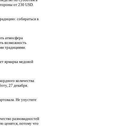
стороны от 230 USD.
традицию: собираться в
тать атмосфера
еть возможность
ми традициями.
дет ярмарка медовой
кордного количества
оту, 27 декабря.
ртовала. Не упустите
ичество разновидностей
ло ценятся, потому что