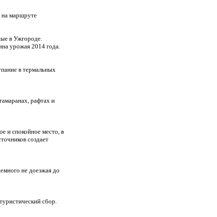
и на маршруте
ные в Ужгороде.
на урожая 2014 года.
упание в термальных
тамаранах, рафтах и
е и спокойное место, в
сточников создает
немного не доезжая до
 туристический сбор.