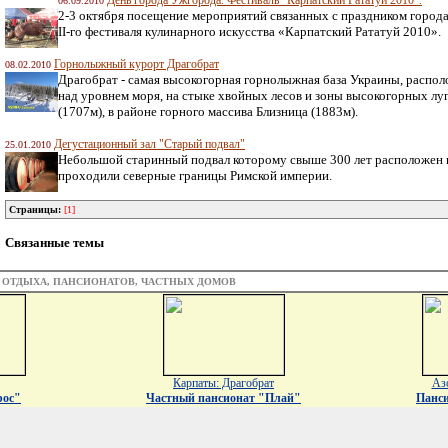
День города Ужгорода. Фестиваль "Карпатский Рататуй 2010".
06.09.2010
2-3 октября посещение мероприятий связанных с праздником города 
ІІ-го фестиваля кулинарного искусства «Карпатский Рататуй 2010».
Горнолыжный курорт Драгобрат
08.02.2010
Драгобрат - самая высокогорная горнолыжная база Украины, распо
над уровнем моря, на стыке хвойных лесов и зоны высокогорных лу
(1707м), в районе горного массива Близница (1883м).
Дегустационный зал "Старый подвал"
25.01.2010
Небольшой старинный подвал которому свыше 300 лет расположен на
проходили северные границы Римской империи.
Страницы:
[1]
Связанные темы
З ОТДЫХА, ПАНСИОНАТОВ, ЧАСТНЫХ ДОМОВ
Карпаты: Драгобрат
Аз
рос"
Частный пансионат "Плай"
Панс