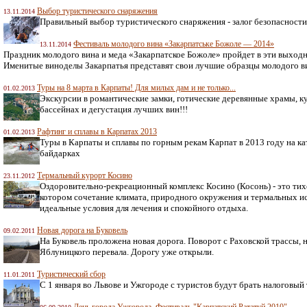
Выбор туристического снаряжения
13.11.2014
Правильный выбор туристического снаряжения - залог безопасност
Фестиваль молодого вина «Закарпатське Божоле — 2014»
13.11.2014
Праздник молодого вина и меда «Закарпатское Божоле» пройдет в эти выход
Именитые виноделы Закарпатья представят свои лучшие образцы молодого ви
Туры на 8 марта в Карпаты! Для милых дам и не только...
01.02.2013
Экскурсии в романтические замки, готические деревянные храмы, к
бассейнах и дегустация лучших вин!!!
Рафтинг и сплавы в Карпатах 2013
01.02.2013
Туры в Карпаты и сплавы по горным рекам Карпат в 2013 году на ка
байдарках
Термальный курорт Косино
23.11.2012
Оздоровительно-рекреационный комплекс Косино (Косонь) - это тихо
котором сочетание климата, природного окружения и термальных и
идеальные условия для лечения и спокойного отдыха.
Новая дорога на Буковель
09.02.2011
На Буковель проложена новая дорога. Поворот с Раховской трассы, 
Яблуницкого перевала. Дорогу уже открыли.
Туристический сбор
11.01.2011
С 1 января во Львове и Ужгороде с туристов будут брать налоговый