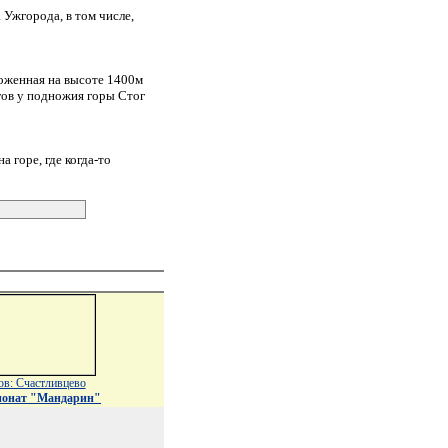
Ужгорода, в том числе,
ложенная на высоте 1400м
гов у подножия горы Стог
 горе, где когда-то
ов: Счастливцево
ионат "Мандарин"