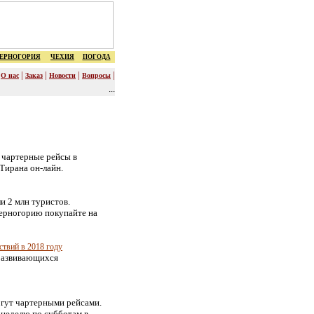
ЕРНОГОРИЯ
ЧЕХИЯ
ПОГОДА
|
|
|
|
|
О нас
Заказ
Новости
Вопросы
...
 чартерные рейсы в
Тирана он-лайн.
и 2 млн туристов.
Черногорию покупайте на
твий в 2018 году
 развивающихся
огут чартерными рейсами.
 неделю по субботам в