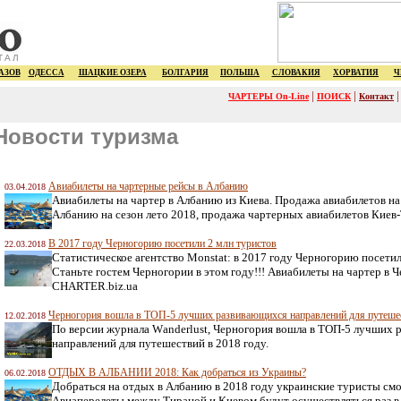
ТАЛ
АЗОВ
ОДЕССА
ШАЦКИЕ ОЗЕРА
БОЛГАРИЯ
ПОЛЬША
СЛОВАКИЯ
ХОРВАТИЯ
Ч
|
|
ЧАРТЕРЫ On-Line
ПОИСК
Контакт
Новости туризма
Авиабилеты на чартерные рейсы в Албанию
03.04.2018
Авиабилеты на чартер в Албанию из Киева. Продажа авиабилетов на
Албанию на сезон лето 2018, продажа чартерных авиабилетов Киев-
В 2017 году Черногорию посетили 2 млн туристов
22.03.2018
Статистическое агентство Monstat: в 2017 году Черногорию посетил
Станьте гостем Черногории в этом году!!! Авиабилеты на чартер в 
CHARTER.biz.ua
Черногория вошла в ТОП-5 лучших развивающихся направлений для путешес
12.02.2018
По версии журнала Wаnderlust, Черногория вошла в ТОП-5 лучших
направлений для путешествий в 2018 году.
ОТДЫХ В АЛБАНИИ 2018: Как добраться из Украины?
06.02.2018
Добраться на отдых в Албанию в 2018 году украинские туристы см
Авиаперелеты между Тираной и Киевом будут осуществляться раз в